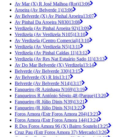
Av Mar (X) R José Malhoa (Rot)
13:06
Aroeira (Av Belverde 1)
13:06
Av Belverde (X) Av Pinhal Aroeira
13:07
Av Pinhal Da Aroeira N830
13:08
Verdizela (Av Pinhal Aroeira 92)
13:09
Verdizela (Av Verdizela N105)
13:10
Av Verdizela (Centro Comercial)
13:10
Verdizela (Av Verdizela N5)
13:11
Verdizela (Av Pinhal Caldas 11)
13:12
Verdizela (Av Res Nat Estuário Sado 11)
13:13
Av Do Mar Belverde (X) Verdizela
13:14
Belverde (Av Belverde 330)
13:15
Av Belverde (X) R Iris
13:17
Belverde (Av Belverde N14)
13:17
Fanqueiro (R Azinhaga N169)
13:19
Fanqueiros R António Sérgio 48 (Parque)
13:20
Fanqueiro (R Júlio Dinis N39)
13:21
Fanqueiro (R Júlio Dinis N3)
13:22
Foros Amora (Estr Foros Amora 204)
13:23
Foros Amora (Estr Foros Amora 144)
13:24
R Dos Foros Amora 96 (X) Bairro Soutelo
13:25
Cruz Pau (Estr Foros Amora 37) Mercado
13:26