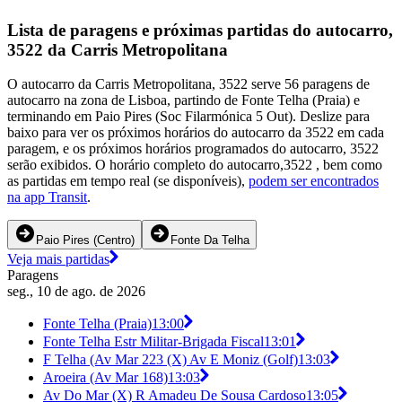
Lista de paragens e próximas partidas do autocarro,
3522 da Carris Metropolitana
O autocarro da Carris Metropolitana, 3522 serve 56 paragens de
autocarro na zona de Lisboa, partindo de Fonte Telha (Praia) e
terminando em Paio Pires (Soc Filarmónica 5 Out). Deslize para
baixo para ver os próximos horários do autocarro da 3522 em cada
paragem, e os próximos horários programados do autocarro, 3522
serão exibidos. O horário completo do autocarro,3522 , bem como
as partidas em tempo real (se disponíveis),
podem ser encontrados
na app Transit
.
Paio Pires (Centro)
Fonte Da Telha
Veja mais partidas
Paragens
seg., 10 de ago. de 2026
Fonte Telha (Praia)
13:00
Fonte Telha Estr Militar-Brigada Fiscal
13:01
F Telha (Av Mar 223 (X) Av E Moniz (Golf)
13:03
Aroeira (Av Mar 168)
13:03
Av Do Mar (X) R Amadeu De Sousa Cardoso
13:05