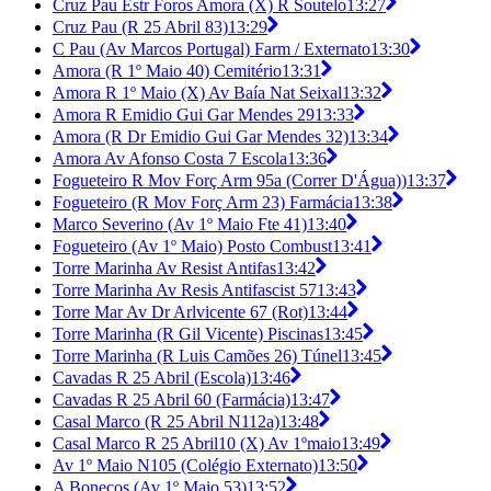
Cruz Pau Estr Foros Amora (X) R Soutelo
13:27
Cruz Pau (R 25 Abril 83)
13:29
C Pau (Av Marcos Portugal) Farm / Externato
13:30
Amora (R 1º Maio 40) Cemitério
13:31
Amora R 1º Maio (X) Av Baía Nat Seixal
13:32
Amora R Emidio Gui Gar Mendes 29
13:33
Amora (R Dr Emidio Gui Gar Mendes 32)
13:34
Amora Av Afonso Costa 7 Escola
13:36
Fogueteiro R Mov Forç Arm 95a (Correr D'Água))
13:37
Fogueteiro (R Mov Forç Arm 23) Farmácia
13:38
Marco Severino (Av 1º Maio Fte 41)
13:40
Fogueteiro (Av 1º Maio) Posto Combust
13:41
Torre Marinha Av Resist Antifas
13:42
Torre Marinha Av Resis Antifascist 57
13:43
Torre Mar Av Dr Arlvicente 67 (Rot)
13:44
Torre Marinha (R Gil Vicente) Piscinas
13:45
Torre Marinha (R Luis Camões 26) Túnel
13:45
Cavadas R 25 Abril (Escola)
13:46
Cavadas R 25 Abril 60 (Farmácia)
13:47
Casal Marco (R 25 Abril N112a)
13:48
Casal Marco R 25 Abril10 (X) Av 1ºmaio
13:49
Av 1º Maio N105 (Colégio Externato)
13:50
A Bonecos (Av 1º Maio 53)
13:52