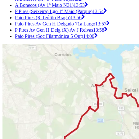
A Bonecos (Av 1º Maio N31)
13:53
P Pires (Seixeira) Lgo 1º Maio (Parque)
13:54
Paio Pires (R Teófilo Braga)
13:56
Paio Pires Av Gen H Delgado 71a Largo
13:57
P Pires Av Gen H Delg (X) Av J Relvas
13:58
Paio Pires (Soc Filarmónica 5 Out)
14:00