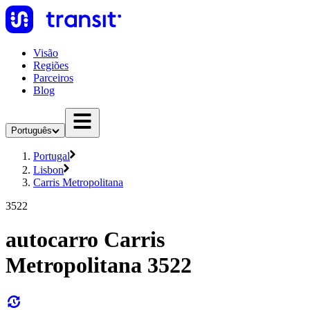
Visão
Regiões
Parceiros
Blog
Português
Portugal
Lisbon
Carris Metropolitana
3522
autocarro Carris
Metropolitana 3522