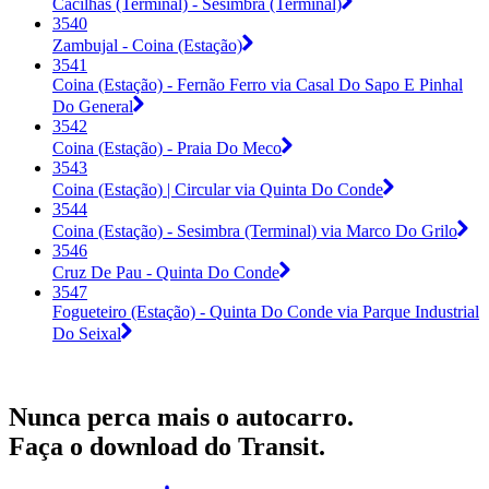
Cacilhas (Terminal) - Sesimbra (Terminal)
3540
Zambujal - Coina (Estação)
3541
Coina (Estação) - Fernão Ferro via Casal Do Sapo E Pinhal
Do General
3542
Coina (Estação) - Praia Do Meco
3543
Coina (Estação) | Circular via Quinta Do Conde
3544
Coina (Estação) - Sesimbra (Terminal) via Marco Do Grilo
3546
Cruz De Pau - Quinta Do Conde
3547
Fogueteiro (Estação) - Quinta Do Conde via Parque Industrial
Do Seixal
Nunca perca mais o autocarro.
Faça o download do Transit.