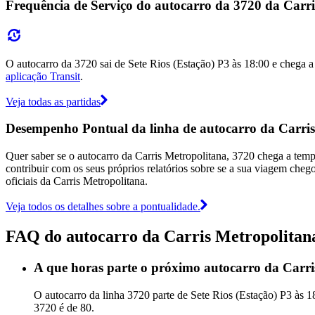
Frequência de Serviço do autocarro da 3720 da Carr
O autocarro da 3720 sai de Sete Rios (Estação) P3 às 18:00 e chega a
aplicação Transit
.
Veja todas as partidas
Desempenho Pontual da linha de autocarro da Carris
Quer saber se o autocarro da Carris Metropolitana, 3720 chega a te
contribuir com os seus próprios relatórios sobre se a sua viagem chego
oficiais da Carris Metropolitana.
Veja todos os detalhes sobre a pontualidade.
FAQ do autocarro da Carris Metropolitan
A que horas parte o próximo autocarro da Carris
O autocarro da linha 3720 parte de Sete Rios (Estação) P3 às 
3720 é de 80.