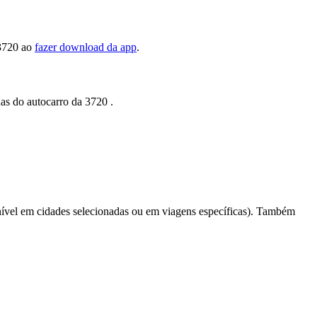
,3720 ao
fazer download da app
.
das do autocarro da 3720 .
ível em cidades selecionadas ou em viagens específicas). Também