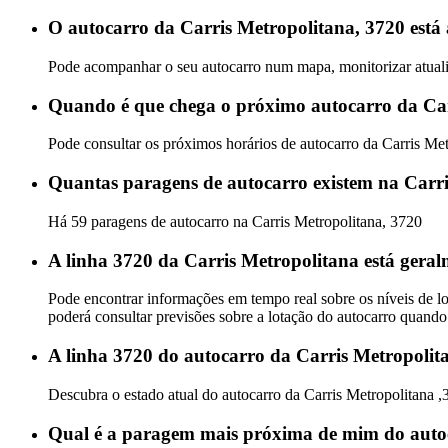
O autocarro da Carris Metropolitana, 3720 está
Pode acompanhar o seu autocarro num mapa, monitorizar atualiz
Quando é que chega o próximo autocarro da Car
Pode consultar os próximos horários de autocarro da Carris Me
Quantas paragens de autocarro existem na Carri
Há 59 paragens de autocarro na Carris Metropolitana, 3720
A linha 3720 da Carris Metropolitana está geral
Pode encontrar informações em tempo real sobre os níveis de l
poderá consultar previsões sobre a lotação do autocarro quando
A linha 3720 do autocarro da Carris Metropolit
Descubra o estado atual do autocarro da Carris Metropolitana 
Qual é a paragem mais próxima de mim do auto