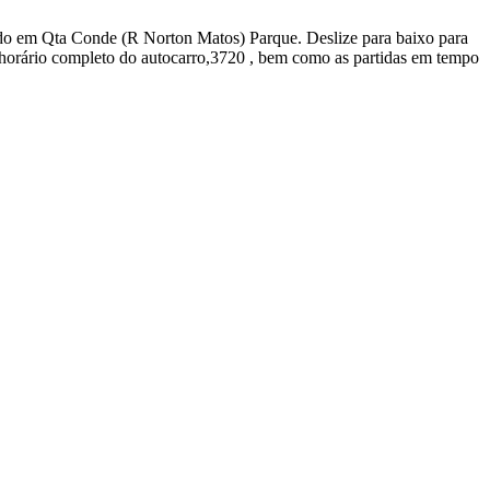
ando em Qta Conde (R Norton Matos) Parque. Deslize para baixo para
 horário completo do autocarro,3720 , bem como as partidas em tempo