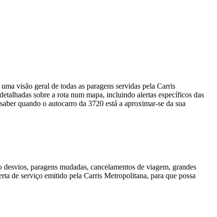
ma visão geral de todas as paragens servidas pela Carris
etalhadas sobre a rota num mapa, incluindo alertas específicos das
aber quando o autocarro da 3720 está a aproximar-se da sua
mo desvios, paragens mudadas, cancelamentos de viagem, grandes
rta de serviço emitido pela Carris Metropolitana, para que possa