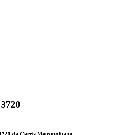
 3720
 3720 da Carris Metropolitana