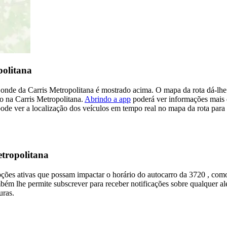
politana
onde da Carris Metropolitana é mostrado acima. O mapa da rota dá-lhe u
ro na Carris Metropolitana.
Abrindo a app
poderá ver informações mais d
 ver a localização dos veículos em tempo real no mapa da rota para s
etropolitana
pções ativas que possam impactar o horário do autocarro da 3720 , co
ém lhe permite subscrever para receber notificações sobre qualquer ale
uras.