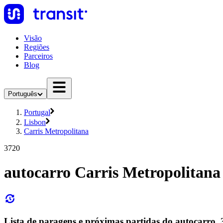
Visão
Regiões
Parceiros
Blog
Português
Portugal
Lisbon
Carris Metropolitana
3720
autocarro Carris Metropolitana
Lista de paragens e próximas partidas do autocarro,