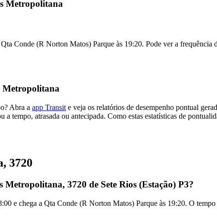
is Metropolitana
 Qta Conde (R Norton Matos) Parque às 19:20. Pode ver a frequência das
 Metropolitana
mpo? Abra a
app Transit
e veja os relatórios de desempenho pontual gera
u a tempo, atrasada ou antecipada. Como estas estatísticas de pontualid
a, 3720
 Metropolitana, 3720 de Sete Rios (Estação) P3?
18:00 e chega a Qta Conde (R Norton Matos) Parque às 19:20. O tempo t