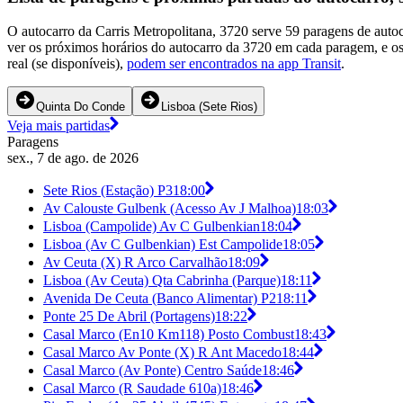
O autocarro da Carris Metropolitana, 3720 serve 59 paragens de auto
ver os próximos horários do autocarro da 3720 em cada paragem, e o
real (se disponíveis),
podem ser encontrados na app Transit
.
Quinta Do Conde
Lisboa (Sete Rios)
Veja mais partidas
Paragens
sex., 7 de ago. de 2026
Sete Rios (Estação) P3
18:00
Av Calouste Gulbenk (Acesso Av J Malhoa)
18:03
Lisboa (Campolide) Av C Gulbenkian
18:04
Lisboa (Av C Gulbenkian) Est Campolide
18:05
Av Ceuta (X) R Arco Carvalhão
18:09
Lisboa (Av Ceuta) Qta Cabrinha (Parque)
18:11
Avenida De Ceuta (Banco Alimentar) P2
18:11
Ponte 25 De Abril (Portagens)
18:22
Casal Marco (En10 Km118) Posto Combust
18:43
Casal Marco Av Ponte (X) R Ant Macedo
18:44
Casal Marco (Av Ponte) Centro Saúde
18:46
Casal Marco (R Saudade 610a)
18:46