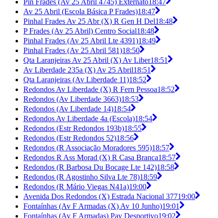
Pin Frades (Av 25 Abril 4745) Externato
18:47
Av 25 Abril (Escola Básica P Frades)
18:47
Pinhal Frades Av 25 Abr (X) R Gen H Del
18:48
P Frades (Av 25 Abril) Centro Social
18:48
Pinhal Frades (Av 25 Abril Lte 4391)
18:49
Pinhal Frades (Av 25 Abril 581)
18:50
Qta Laranjeiras Av 25 Abril (X) Av Liber
18:51
Av Liberdade 235a (X) Av 25 Abril
18:51
Qta Laranjeiras (Av Liberdade 11)
18:52
Redondos Av Liberdade (X) R Fern Pessoa
18:52
Redondos (Av Liberdade 3663)
18:53
Redondos (Av Liberdade 14)
18:54
Redondos Av Liberdade 4a (Escola)
18:54
Redondos (Estr Redondos 193b)
18:55
Redondos (Estr Redondos 52)
18:56
Redondos (R Associação Moradores 595)
18:57
Redondos R Ass Morad (X) R Casa Branca
18:57
Redondos (R Barbosa Du Bocage Lte 142)
18:58
Redondos (R Agostinho Silva Lte 78)
18:59
Redondos (R Mário Viegas N41a)
19:00
Avenida Dos Redondos (X) Estrada Nacional 377
19:00
Fontaínhas (Av F Armadas (X) Av 10 Junho)
19:01
Fontaínhas (Av F Armadas) Pav Desportivo
19:02