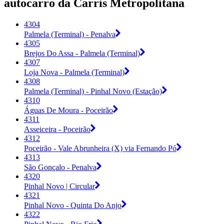
autocarro da Carris Metropolitana
4304
Palmela (Terminal) - Penalva
4305
Brejos Do Assa - Palmela (Terminal)
4307
Loja Nova - Palmela (Terminal)
4308
Palmela (Terminal) - Pinhal Novo (Estação)
4310
Águas De Moura - Poceirão
4311
Asseiceira - Poceirão
4312
Poceirão - Vale Abrunheira (X) via Fernando Pó
4313
São Gonçalo - Penalva
4320
Pinhal Novo | Circular
4321
Pinhal Novo - Quinta Do Anjo
4322