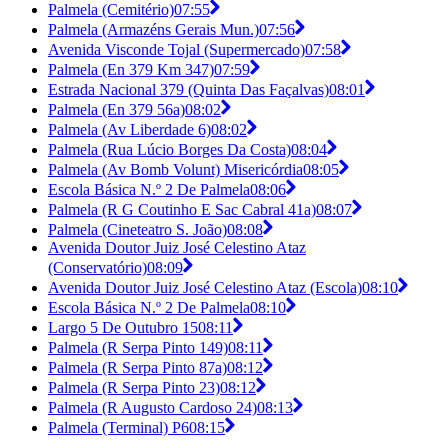
Palmela (Cemitério)
07:55
Palmela (Armazéns Gerais Mun.)
07:56
Avenida Visconde Tojal (Supermercado)
07:58
Palmela (En 379 Km 347)
07:59
Estrada Nacional 379 (Quinta Das Façalvas)
08:01
Palmela (En 379 56a)
08:02
Palmela (Av Liberdade 6)
08:02
Palmela (Rua Lúcio Borges Da Costa)
08:04
Palmela (Av Bomb Volunt) Misericórdia
08:05
Escola Básica N.º 2 De Palmela
08:06
Palmela (R G Coutinho E Sac Cabral 41a)
08:07
Palmela (Cineteatro S. João)
08:08
Avenida Doutor Juiz José Celestino Ataz
(Conservatório)
08:09
Avenida Doutor Juiz José Celestino Ataz (Escola)
08:10
Escola Básica N.º 2 De Palmela
08:10
Largo 5 De Outubro 15
08:11
Palmela (R Serpa Pinto 149)
08:11
Palmela (R Serpa Pinto 87a)
08:12
Palmela (R Serpa Pinto 23)
08:12
Palmela (R Augusto Cardoso 24)
08:13
Palmela (Terminal) P6
08:15