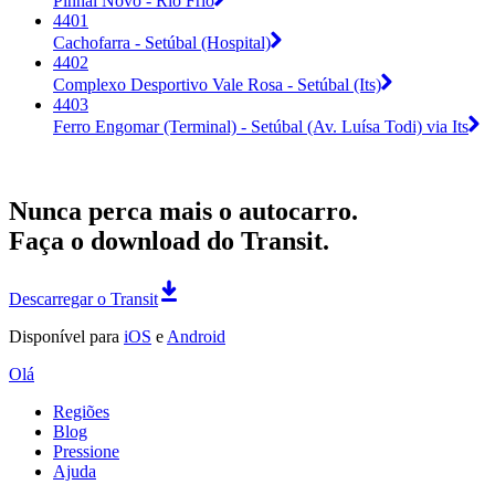
Pinhal Novo - Rio Frio
4401
Cachofarra - Setúbal (Hospital)
4402
Complexo Desportivo Vale Rosa - Setúbal (Its)
4403
Ferro Engomar (Terminal) - Setúbal (Av. Luísa Todi) via Its
Nunca perca mais o autocarro.
Faça o download do Transit.
Descarregar o Transit
Disponível para
iOS
e
Android
Olá
Regiões
Blog
Pressione
Ajuda