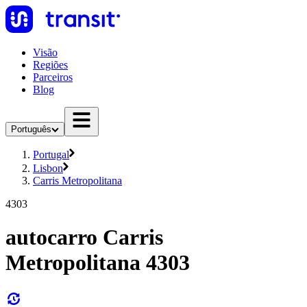
Visão
Regiões
Parceiros
Blog
Português
Portugal
Lisbon
Carris Metropolitana
4303
autocarro Carris
Metropolitana 4303