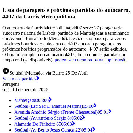
Lista de paragens e próximas partidas do autocarro,
4407 da Carris Metropolitana
O autocarro da Carris Metropolitana, 4407 serve 27 paragens de
autocarro na zona de Lisboa, partindo de Manteigadas e terminando
em Avenida Luísa Todi (Mercado). Deslize para baixo para ver os
próximos horários do autocarro da 4407 em cada paragem, e os
próximos horários programados do autocarro, 4407 serão exibidos.
O horário completo do autocarro,4407 , bem como as partidas em
tempo real (se disponíveis),
podem ser encontrados na app Transit
.
Setúbal (Mercado) via Bairro 25 De Abril
Veja mais partidas
Paragens
seg., 10 de ago. de 2026
Manteigadas
05:00
Setúbal (Esc Sec D Manuel Martins)
05:00
Avenida António Sérgio (Frente Chesetubal)
05:01
Setúbal (Av António Sérgio 8)
05:02
Alameda Do Pinheiro 65
05:03
Setúbal (Av Bento Jesus Caraça 22)
05:04