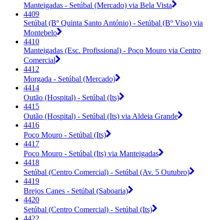
Manteigadas - Setúbal (Mercado) via Bela Vista
4409
Setúbal (Bº Quinta Santo António) - Setúbal (Bº Viso) via
Montebelo
4410
Manteigadas (Esc. Profissional) - Poço Mouro via Centro
Comercial
4412
Morgada - Setúbal (Mercado)
4414
Outão (Hospital) - Setúbal (Its)
4415
Outão (Hospital) - Setúbal (Its) via Aldeia Grande
4416
Poço Mouro - Setúbal (Its)
4417
Poço Mouro - Setúbal (Its) via Manteigadas
4418
Setúbal (Centro Comercial) - Setúbal (Av. 5 Outubro)
4419
Brejos Canes - Setúbal (Saboaria)
4420
Setúbal (Centro Comercial) - Setúbal (Its)
4422