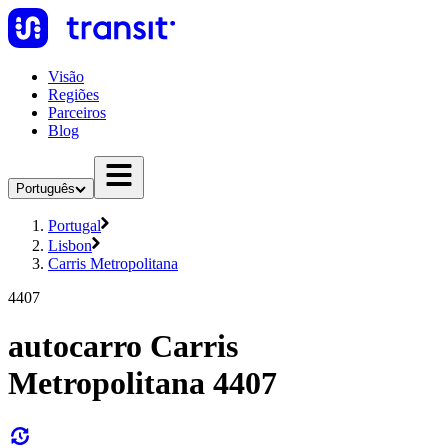
Visão
Regiões
Parceiros
Blog
Português
Portugal
Lisbon
Carris Metropolitana
4407
autocarro Carris
Metropolitana 4407