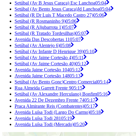
Setúbal (Av B Jesus Caraça) Esc Lanchoa
05:04
Setúbal (Av Bento Jesus Caraça)Jd Lanchoa
05:04
Setúbal (R Dr Luis T Macedo Castro 27)
05:06
Setúbal (R Rosmaninho 9)
05:06
Setúbal (R Aljubarrota 1)
05:07
Setúbal (R Tratado Tordesilhas)
05:07
Avenida Das Descobertas 11
05:07
Setúbal (Av Alentejo 6)
05:08
Setúbal (Av Infante D Henrique 39)
05:10
Setúbal (Av Jaime Cortesão 4)
05:11
Setúbal (Av Jaime Cortesão 40)
05:12
Avenida Jaime Cortesão 104
05:12
Avenida Jaime Cortesão 148
05:13
Setúbal (Av Bento Gonç)Centro Comercial
05:14
Rua Almeida Garrett Frente 9
05:15
Setúbal (Av Alexandre Herculano) Bonfim
05:16
Avenida 22 De Dezembro Frente 74
05:17
Praça Almirante Reis (Combatentes)
05:17
Avenida Luísa Todi (Largo Do Carmo)
05:18
Avenida Luísa Todi 281
05:19
Avenida Luísa Todi (Mercado)
05:20