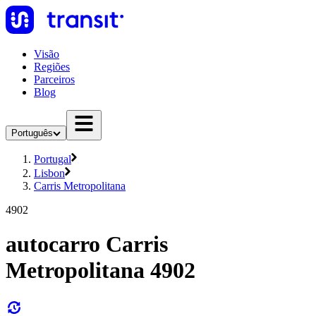
Visão
Regiões
Parceiros
Blog
Português
Portugal
Lisbon
Carris Metropolitana
4902
autocarro Carris
Metropolitana 4902