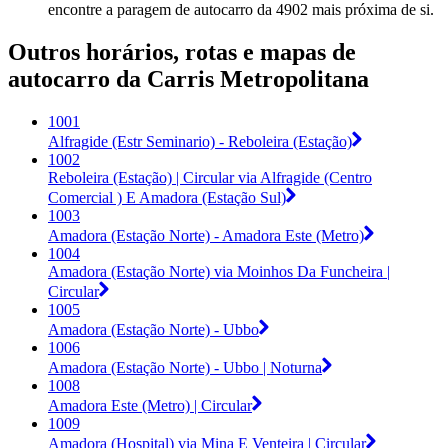
encontre a paragem de autocarro da 4902 mais próxima de si.
Outros horários, rotas e mapas de
autocarro da Carris Metropolitana
1001
Alfragide (Estr Seminario) - Reboleira (Estação)
1002
Reboleira (Estação) | Circular via Alfragide (Centro
Comercial ) E Amadora (Estação Sul)
1003
Amadora (Estação Norte) - Amadora Este (Metro)
1004
Amadora (Estação Norte) via Moinhos Da Funcheira |
Circular
1005
Amadora (Estação Norte) - Ubbo
1006
Amadora (Estação Norte) - Ubbo | Noturna
1008
Amadora Este (Metro) | Circular
1009
Amadora (Hospital) via Mina E Venteira | Circular