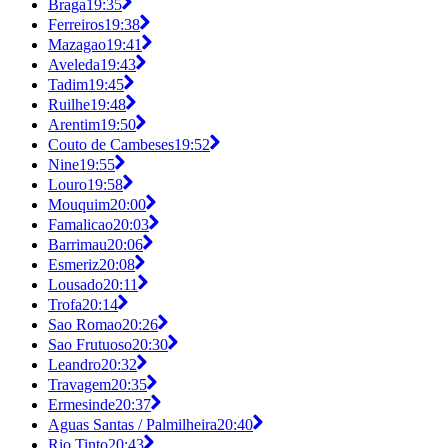
Braga
19:35
Ferreiros
19:38
Mazagao
19:41
Aveleda
19:43
Tadim
19:45
Ruilhe
19:48
Arentim
19:50
Couto de Cambeses
19:52
Nine
19:55
Louro
19:58
Mouquim
20:00
Famalicao
20:03
Barrimau
20:06
Esmeriz
20:08
Lousado
20:11
Trofa
20:14
Sao Romao
20:26
Sao Frutuoso
20:30
Leandro
20:32
Travagem
20:35
Ermesinde
20:37
Aguas Santas / Palmilheira
20:40
Rio Tinto
20:43