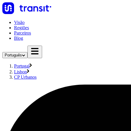
Visão
Regiões
Parceiros
Blog
Português
Portugal
Lisbon
CP Urbanos