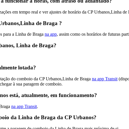
a funcionar a horas, com atraso ou adiantado?
ações em tempo real e ver ajustes de horário da CP Urbanos,Linha de
Urbanos,Linha de Braga ?
s para a Linha de Braga
na app
, assim como os horários de futuras par
banos, Linha de Braga?
almente lotada?
 lotação do comboio da CP Urbanos,Linha de Braga
na app Transit
(dispo
 chegar à sua paragem de comboio.
os está, atualmente, em funcionamento?
 Braga
na app Transit
.
boio da Linha de Braga da CP Urbanos?
ntre a paragem de comboio da Linha de Braga mais próxima de si.