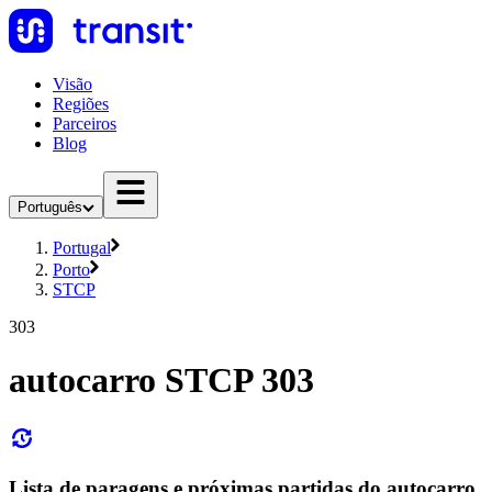
Visão
Regiões
Parceiros
Blog
Português
Portugal
Porto
STCP
303
autocarro STCP 303
Lista de paragens e próximas partidas do autocarro,