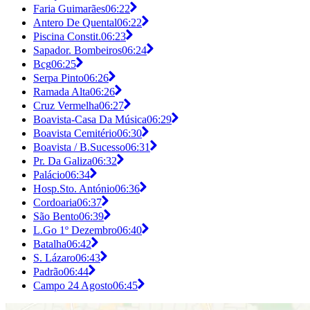
Faria Guimarães
06:22
Antero De Quental
06:22
Piscina Constit.
06:23
Sapador. Bombeiros
06:24
Bcg
06:25
Serpa Pinto
06:26
Ramada Alta
06:26
Cruz Vermelha
06:27
Boavista-Casa Da Música
06:29
Boavista Cemitério
06:30
Boavista / B.Sucesso
06:31
Pr. Da Galiza
06:32
Palácio
06:34
Hosp.Sto. António
06:36
Cordoaria
06:37
São Bento
06:39
L.Go 1º Dezembro
06:40
Batalha
06:42
S. Lázaro
06:43
Padrão
06:44
Campo 24 Agosto
06:45