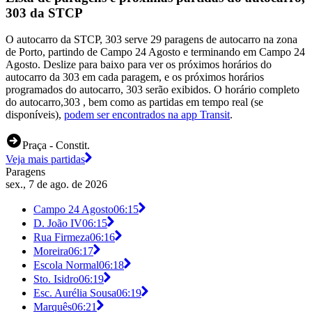
303 da STCP
O autocarro da STCP, 303 serve 29 paragens de autocarro na zona
de Porto, partindo de Campo 24 Agosto e terminando em Campo 24
Agosto. Deslize para baixo para ver os próximos horários do
autocarro da 303 em cada paragem, e os próximos horários
programados do autocarro, 303 serão exibidos. O horário completo
do autocarro,303 , bem como as partidas em tempo real (se
disponíveis),
podem ser encontrados na app Transit
.
Praça - Constit.
Veja mais partidas
Paragens
sex., 7 de ago. de 2026
Campo 24 Agosto
06:15
D. João IV
06:15
Rua Firmeza
06:16
Moreira
06:17
Escola Normal
06:18
Sto. Isidro
06:19
Esc. Aurélia Sousa
06:19
Marquês
06:21