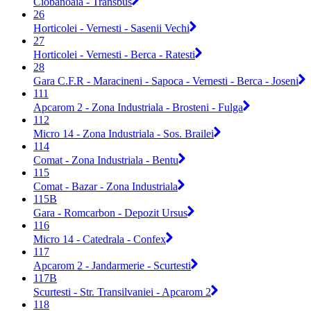
Ciobanoaia - Transbus
26
Horticolei - Vernesti - Sasenii Vechi
27
Horticolei - Vernesti - Berca - Ratesti
28
Gara C.F.R - Maracineni - Sapoca - Vernesti - Berca - Joseni
111
Apcarom 2 - Zona Industriala - Brosteni - Fulga
112
Micro 14 - Zona Industriala - Sos. Brailei
114
Comat - Zona Industriala - Bentu
115
Comat - Bazar - Zona Industriala
115B
Gara - Romcarbon - Depozit Ursus
116
Micro 14 - Catedrala - Confex
117
Apcarom 2 - Jandarmerie - Scurtesti
117B
Scurtesti - Str. Transilvaniei - Apcarom 2
118