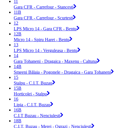
11
Gara CFR - Carrefour - Stancesti
11B
Gara CFR - Carrefour - Scurtesti
12
LPS Micro 14 - Gara CFR - Bentu
12B
Micro 14 - Spiru Haret - Bentu
13
LPS Micro 14 - Verguleasa - Bentu
14
Gara Tohaneni - Dragaica - Maxenu - Caltuna
14B
Smeeni Bălaia - Pogonele - Dragaica - Gara Tohaneni
15
Stalpu - C.I.T. Buzau
15B
Horticolei - Stalpu
16
Lipia - C.I.T. Buzau
16B
C.I.T Buzau - Nenciulesti
18B
C.I.T. Buzau - Merei - Ograzi - Nenciulesti