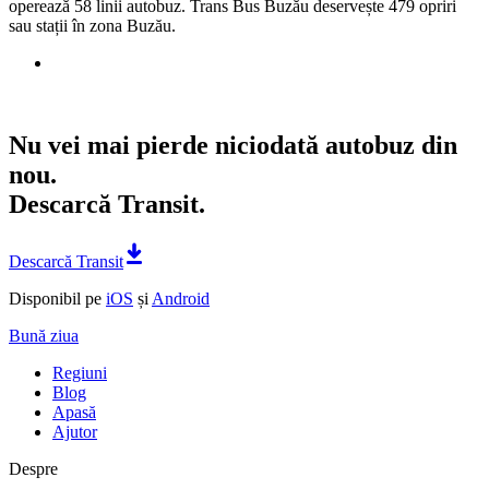
operează 58 linii autobuz. Trans Bus Buzău deservește 479 opriri
sau stații în zona Buzău.
Nu vei mai pierde niciodată autobuz din
nou.
Descarcă Transit.
Descarcă Transit
Disponibil pe
iOS
și
Android
Bună ziua
Regiuni
Blog
Apasă
Ajutor
Despre