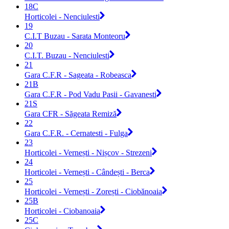
18C
Horticolei - Nenciulesti
19
C.I.T Buzau - Sarata Monteoru
20
C.I.T. Buzau - Nenciulesti
21
Gara C.F.R - Sageata - Robeasca
21B
Gara C.F.R - Pod Vadu Pasii - Gavanesti
21S
Gara CFR - Săgeata Remiză
22
Gara C.F.R. - Cernatesti - Fulga
23
Horticolei - Vernești - Nișcov - Strezeni
24
Horticolei - Vernești - Cândești - Berca
25
Horticolei - Vernești - Zorești - Ciobănoaia
25B
Horticolei - Ciobanoaia
25C