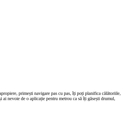
propiere, primești navigare pas cu pas, îți poți planifica călătoriile,
 și ai nevoie de o aplicație pentru metrou ca să îți găsești drumul,