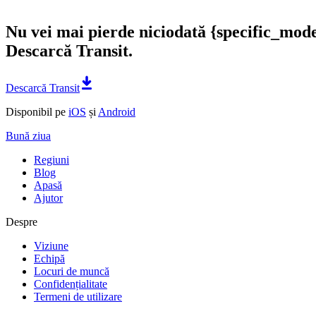
Nu vei mai pierde niciodată {specific_mod
Descarcă Transit.
Descarcă Transit
Disponibil pe
iOS
și
Android
Bună ziua
Regiuni
Blog
Apasă
Ajutor
Despre
Viziune
Echipă
Locuri de muncă
Confidențialitate
Termeni de utilizare