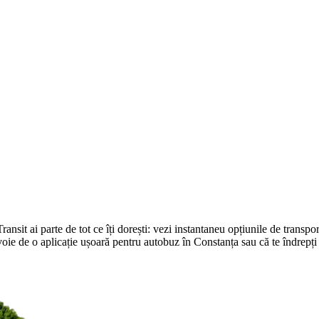
sit ai parte de tot ce îți dorești: vezi instantaneu opțiunile de transport
i nevoie de o aplicație ușoară pentru autobuz în Constanța sau că te îndrepț