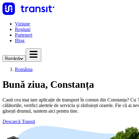
Viziune
Regiuni
Parteneri
Blog
Română
România
Bună ziua, Constanța
Cauti cea mai tare aplicație de transport în comun din Constanța? Cu Tran
călătoriile, verifici alertele de serviciu și răsfoiești orarele. Fie că a
găsești drumul, suntem aici pentru tine.
Descarcă Transit