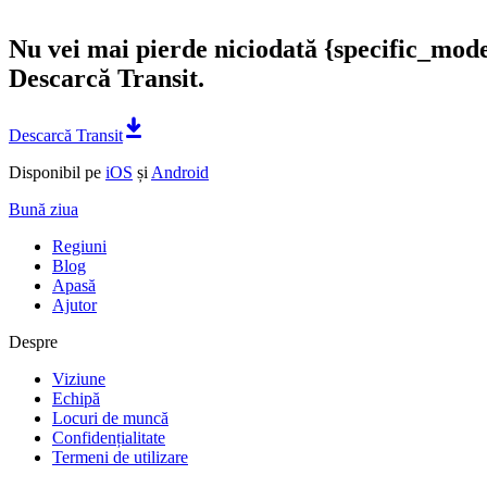
Nu vei mai pierde niciodată {specific_mod
Descarcă Transit.
Descarcă Transit
Disponibil pe
iOS
și
Android
Bună ziua
Regiuni
Blog
Apasă
Ajutor
Despre
Viziune
Echipă
Locuri de muncă
Confidențialitate
Termeni de utilizare