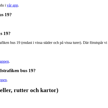
 du i
vår app
.
us 19?
us 19?
afiken bus 19 (endast i vissa städer och på vissa turer). Där förutspår 
-appen
.
dstrafiken bus 19?
appen
.
ller, rutter och kartor)