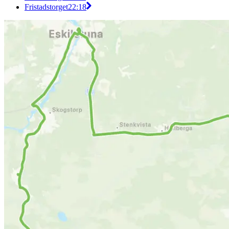
Fristadstorget
22:18