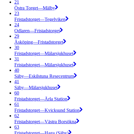
21
Östra Torget—Mälby
23
Fristadstorget—Tegelviken
24
Odlaren—Fristadstorget
29
Äsköping—Fristadstorget
30
Fristadstorget—Mälarsjukhuset
31
Fristadstorget—Mälarsjukhuset
40
Säby—Eskilstuna Resecentrum
41
Säby—Mälarsjukhuset
60
Fristadstorget—Ärla Station
61
Fristadstorget—Kvicksund Station
62
Fristadstorget—Västra Borsökna
63
Fristadstorget—Haga (Säby)