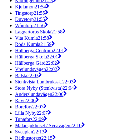
Ribbingelund
21:53
Kjulamon
21:54
Tingstorp
21:55
Duvetorp
21:55
Wåmtorp
21:56
Laggartorps Skola
21:58
Vita Kumla
21:58
Röda Kumla
21:59
Hällberga Centrum
22:01
Hällberga Skola
22:01
Hällberga Gård
22:02
Vretlundsvägen
22:02
Balsta
22:03
Stenkvista Lantbrukssk.
22:03
Stora Nyby (Stenkvista)
22:04
Anderslundavägen
22:06
Ravi
22:06
Borefors
22:07
Lilla Nyby
22:07
Tunafors
22:09
Mälarsjukhuset / Sveavägen
22:10
Sveaplan
22:13
Rådhustorget
22:15