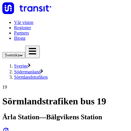
Vår vision
Regioner
Partners
Blogg
Svenska
Sverige
Södermanland
Sörmlandstrafiken
19
Sörmlandstrafiken bus 19
Ärla Station—Bälgvikens Station