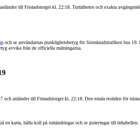
nländer till Fristadstorget kl. 22:18. Turtätheten och exakta avgångstid
pp
och se användarnas punklighetsbetyg för Sörmlandstrafiken bus 19. 
yg avvika från de officiella mätningarna.
19
 och anländer till Fristadstorget kl. 22:18. Den totala restiden för näs
 en karta, hålla koll på ruttändringar och se justeringar till tidtabellen.