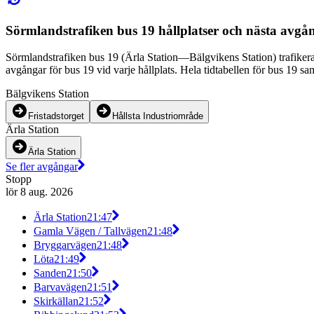
Sörmlandstrafiken bus 19 hållplatser och nästa avgå
Sörmlandstrafiken bus 19 (Ärla Station—Bälgvikens Station) trafikerar
avgångar för bus 19 vid varje hållplats. Hela tidtabellen för bus 19 sam
Bälgvikens Station
Fristadstorget
Hållsta Industriområde
Ärla Station
Ärla Station
Se fler avgångar
Stopp
lör 8 aug. 2026
Ärla Station
21:47
Gamla Vägen / Tallvägen
21:48
Bryggarvägen
21:48
Löta
21:49
Sanden
21:50
Barvavägen
21:51
Skirkällan
21:52