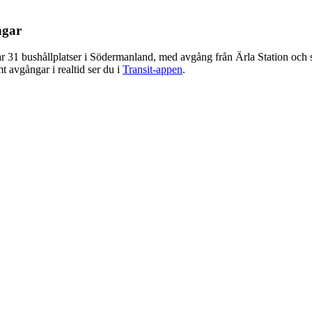
ngar
 31 bushållplatser i Södermanland, med avgång från Ärla Station och sl
t avgångar i realtid ser du i
Transit-appen
.