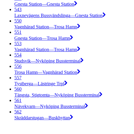
Gnesta Station—Gnesta Station
543
Laxnevägens Bussvändslinga—Gnesta Station
550
Vagnhärad Station—Trosa Hamn
551
Gnesta Station—Trosa Hamn
553
Vagnhärad Station—Trosa Hamn
554
Studsvik—Nyköping Bussterminal
556
Trosa Hamn—Vagnhärad Station
557
Tystberga—Lästringe Trpl
560
Tängsta, Stigtomta—Nyköping Bussterminal
561
Nävekvarn—Nyköping Bussterminal
562
Skräddarstugan—Buskhyttan