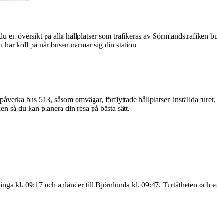
du en översikt på alla hållplatser som trafikeras av Sörmlandstrafiken b
u har koll på när busen närmar sig din station.
åverka bus 513, såsom omvägar, förflyttade hållplatser, inställda turer, 
n så du kan planera din resa på bästa sätt.
a kl. 09:17 och anländer till Björnlunda kl. 09:47. Turtätheten och e