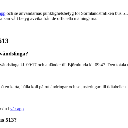
app
och se användarnas punklighetsbetyg för Sörmlandstrafiken bus 51
 kan vårt betyg avvika från de officiella mätningarna.
513
svändslinga?
dslinga kl. 09:17 och anländer till Björnlunda kl. 09:47. Den totala r
 en karta, hålla koll på ruttändringar och se justeringar till tidtabellen.
r du i
vår app
.
us 513?