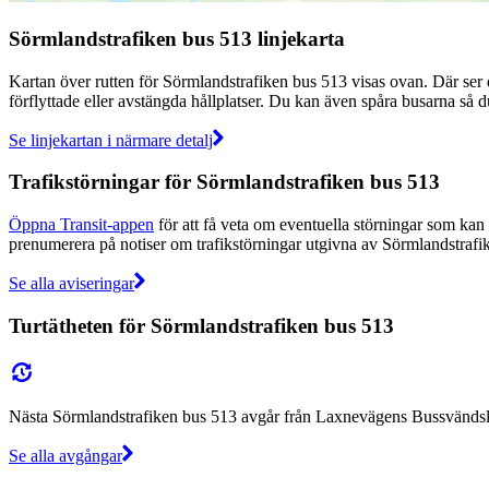
Sörmlandstrafiken bus 513 linjekarta
Kartan över rutten för Sörmlandstrafiken bus 513 visas ovan. Där ser 
förflyttade eller avstängda hållplatser. Du kan även spåra busarna så d
Se linjekartan i närmare detalj
Trafikstörningar för Sörmlandstrafiken bus 513
Öppna Transit-appen
för att få veta om eventuella störningar som kan p
prenumerera på notiser om trafikstörningar utgivna av Sörmlandstrafike
Se alla aviseringar
Turtätheten för Sörmlandstrafiken bus 513
Nästa Sörmlandstrafiken bus 513 avgår från Laxnevägens Bussvändsling
Se alla avgångar