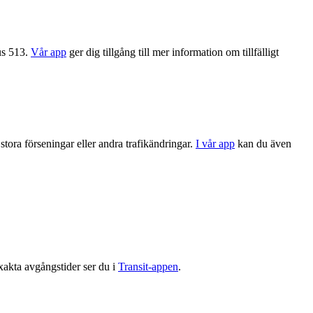
us 513.
Vår app
ger dig tillgång till mer information om tillfälligt
stora förseningar eller andra trafikändringar.
I vår app
kan du även
xakta avgångstider ser du i
Transit-appen
.