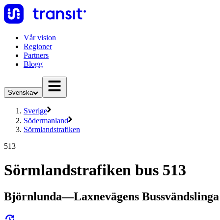
Vår vision
Regioner
Partners
Blogg
Svenska
Sverige
Södermanland
Sörmlandstrafiken
513
Sörmlandstrafiken bus 513
Björnlunda—Laxnevägens Bussvändslinga