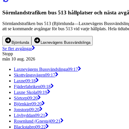
Sörmlandstrafiken bus 513 hållplatser och nästa avg
Sörmlandstrafiken bus 513 (Björnlunda—Laxnevägens Bussvändslinga) 
att se kommande avgångar för bus 513 vid varje hållplats. Hela tidtabe
Björnlunda
Laxnevägens Bussvändslinga
Se fler avgångar
Stopp
mån 10 aug. 2026
Laxnevägens Bussvändslinga
09:17
Skottvångsvägen
09:17
Laxne
09:18
Fjäderfabriken
09:18
Laxne Skola
09:19
Sörtorp
09:20
Björnkärr
09:20
Jonstorp
09:20
Lövhyddan
09:21
Rosenlund (Gnesta)
09:21
Blackstabro
09:22