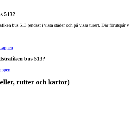
us 513?
afiken bus 513 (endast i vissa städer och på vissa turer). Där förutspår
it-appen
.
dstrafiken bus 513?
-appen
.
ller, rutter och kartor)