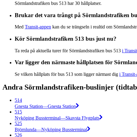
Sörmlandstrafiken bus 513 har 30 hållplatser.
Brukar det vara trångt på Sörmlandstrafiken b
Med
Transit-appen
kan du se trängseln i realtid om Sörmlandstr
Kör Sörmlandstrafiken 513 bus just nu?
Ta reda på aktuella turer för Sörmlandstrafiken bus 513
i Trans
Var ligger den närmaste hållplatsen för Sörmlan
Se vilken hållplats för bus 513 som ligger närmast dig
i Transit
Andra Sörmlandstrafiken-buslinjer (tidtabe
514
Gnesta Station—Gnesta Station
515
Nyköping Bussterminal—Skavsta Flygplats
525
Björnlunda—Nyköping Bussterminal
526