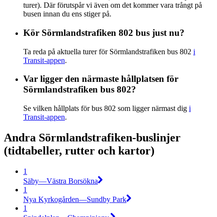
turer). Där förutspår vi även om det kommer vara trångt på
busen innan du ens stiger på.
Kör Sörmlandstrafiken 802 bus just nu?
Ta reda på aktuella turer för Sörmlandstrafiken bus 802
i
Transit-appen
.
Var ligger den närmaste hållplatsen för
Sörmlandstrafiken bus 802?
Se vilken hållplats för bus 802 som ligger närmast dig
i
Transit-appen
.
Andra Sörmlandstrafiken-buslinjer
(tidtabeller, rutter och kartor)
1
Säby—Västra Borsökna
1
Nya Kyrkogården—Sundby Park
1