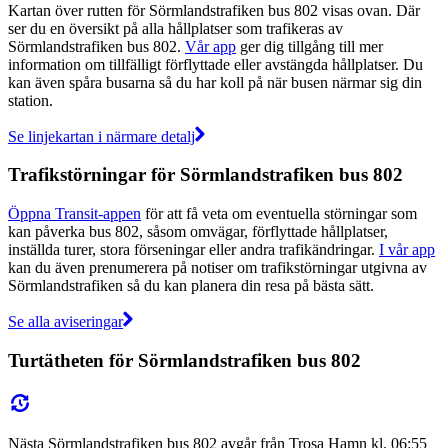
Kartan över rutten för Sörmlandstrafiken bus 802 visas ovan. Där
ser du en översikt på alla hållplatser som trafikeras av
Sörmlandstrafiken bus 802.
Vår app
ger dig tillgång till mer
information om tillfälligt förflyttade eller avstängda hållplatser. Du
kan även spåra busarna så du har koll på när busen närmar sig din
station.
Se linjekartan i närmare detalj
Trafikstörningar för Sörmlandstrafiken bus 802
Öppna Transit-appen
för att få veta om eventuella störningar som
kan påverka bus 802, såsom omvägar, förflyttade hållplatser,
inställda turer, stora förseningar eller andra trafikändringar.
I vår app
kan du även prenumerera på notiser om trafikstörningar utgivna av
Sörmlandstrafiken så du kan planera din resa på bästa sätt.
Se alla aviseringar
Turtätheten för Sörmlandstrafiken bus 802
Nästa Sörmlandstrafiken bus 802 avgår från Trosa Hamn kl. 06:55