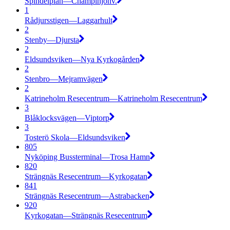
Spindelplan—Champinjonv.
1
Rådjursstigen—Laggarhult
2
Stenby—Djursta
2
Eldsundsviken—Nya Kyrkogården
2
Stenbro—Mejramvägen
2
Katrineholm Resecentrum—Katrineholm Resecentrum
3
Blåklocksvägen—Viptorp
3
Tosterö Skola—Eldsundsviken
805
Nyköping Bussterminal—Trosa Hamn
820
Strängnäs Resecentrum—Kyrkogatan
841
Strängnäs Resecentrum—Astrabacken
920
Kyrkogatan—Strängnäs Resecentrum