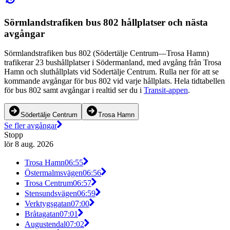
Sörmlandstrafiken bus 802 hållplatser och nästa
avgångar
Sörmlandstrafiken bus 802 (Södertälje Centrum—Trosa Hamn)
trafikerar 23 bushållplatser i Södermanland, med avgång från Trosa
Hamn och sluthållplats vid Södertälje Centrum. Rulla ner för att se
kommande avgångar för bus 802 vid varje hållplats. Hela tidtabellen
för bus 802 samt avgångar i realtid ser du i
Transit-appen
.
Södertälje Centrum
Trosa Hamn
Se fler avgångar
Stopp
lör 8 aug. 2026
Trosa Hamn
06:55
Östermalmsvägen
06:56
Trosa Centrum
06:57
Stensundsvägen
06:59
Verktygsgatan
07:00
Bråtagatan
07:01
Augustendal
07:02