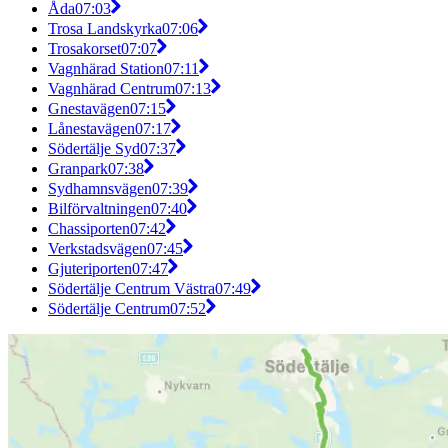
Åda
07:03
Trosa Landskyrka
07:06
Trosakorset
07:07
Vagnhärad Station
07:11
Vagnhärad Centrum
07:13
Gnestavägen
07:15
Lånestavägen
07:17
Södertälje Syd
07:37
Granpark
07:38
Sydhamnsvägen
07:39
Bilförvaltningen
07:40
Chassiporten
07:42
Verkstadsvägen
07:45
Gjuteriporten
07:47
Södertälje Centrum Västra
07:49
Södertälje Centrum
07:52