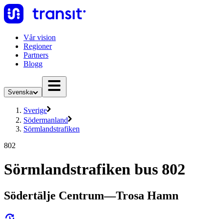
Vår vision
Regioner
Partners
Blogg
Svenska
Sverige
Södermanland
Sörmlandstrafiken
802
Sörmlandstrafiken bus 802
Södertälje Centrum—Trosa Hamn