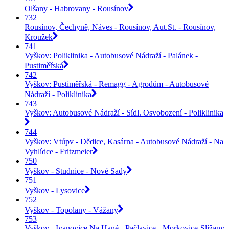
Olšany - Habrovany - Rousínov
732
Rousínov, Čechyně, Náves - Rousínov, Aut.St. - Rousínov,
Kroužek
741
Vyškov: Poliklinika - Autobusové Nádraží - Palánek -
Pustiměřská
742
Vyškov: Pustiměřská - Remagg - Agrodům - Autobusové
Nádraží - Poliklinika
743
Vyškov: Autobusové Nádraží - Sídl. Osvobození - Poliklinika
744
Vyškov: Vtúpv - Dědice, Kasárna - Autobusové Nádraží - Na
Vyhlídce - Fritzmeier
750
Vyškov - Studnice - Nové Sady
751
Vyškov - Lysovice
752
Vyškov - Topolany - Vážany
753
Vyškov - Ivanovice Na Hané - Pačlavice - Morkovice-Slížany