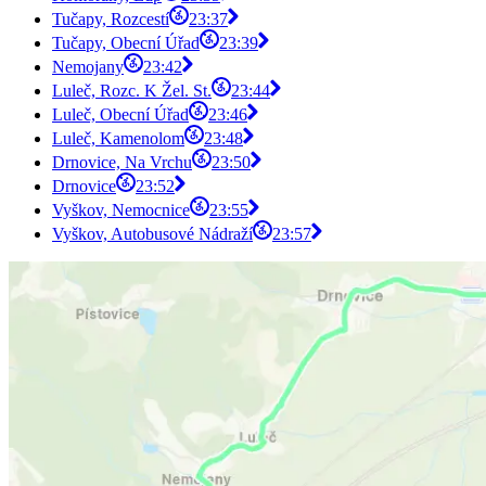
Tučapy, Rozcestí
23:37
Tučapy, Obecní Úřad
23:39
Nemojany
23:42
Luleč, Rozc. K Žel. St.
23:44
Luleč, Obecní Úřad
23:46
Luleč, Kamenolom
23:48
Drnovice, Na Vrchu
23:50
Drnovice
23:52
Vyškov, Nemocnice
23:55
Vyškov, Autobusové Nádraží
23:57