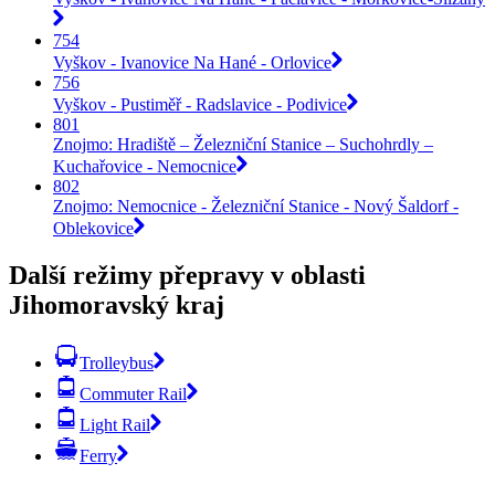
754
Vyškov - Ivanovice Na Hané - Orlovice
756
Vyškov - Pustiměř - Radslavice - Podivice
801
Znojmo: Hradiště – Železniční Stanice – Suchohrdly –
Kuchařovice - Nemocnice
802
Znojmo: Nemocnice - Železniční Stanice - Nový Šaldorf -
Oblekovice
Další režimy přepravy v oblasti
Jihomoravský kraj
Trolleybus
Commuter Rail
Light Rail
Ferry