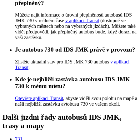
přeplněný?
Můžete najít informace o úrovni přeplněnosti autobusů IDS
JMK 730 v reálném čase
v aplikaci Transit
(dostupné ve
vybraných městech nebo na vybraných jízdách). Můžete také
vidět předpovědi, jak přeplněný autobus bude, když dorazí na
vaši zastávku.
Je autobus 730 od IDS JMK právě v provozu?
Zjistěte aktuální stav pro IDS JMK 730 autobus
v aplikaci
Transit
.
Kde je nejbližší zastávka autobusu IDS JMK
730 k mému místu?
Otevřete aplikaci Transit
, abyste viděli svou polohu na mapě a
našli nejbližší zastávku avtobusu 730 ve vašem okolí.
Další jízdní řády autobusů IDS JMK,
trasy a mapy
731