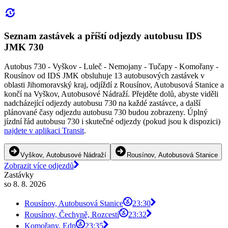
Seznam zastávek a příští odjezdy autobusu IDS
JMK 730
Autobus 730 - Vyškov - Luleč - Nemojany - Tučapy - Komořany -
Rousínov od IDS JMK obsluhuje 13 autobusových zastávek v
oblasti Jihomoravský kraj, odjíždí z Rousínov, Autobusová Stanice a
končí na Vyškov, Autobusové Nádraží. Přejděte dolů, abyste viděli
nadcházející odjezdy autobusu 730 na každé zastávce, a další
plánované časy odjezdu autobusu 730 budou zobrazeny. Úplný
jízdní řád autobusu 730 i skutečné odjezdy (pokud jsou k dispozici)
najdete v aplikaci Transit
.
Vyškov, Autobusové Nádraží
Rousínov, Autobusová Stanice
Zobrazit více odjezdů
Zastávky
so 8. 8. 2026
Rousínov, Autobusová Stanice
23:30
Rousínov, Čechyně, Rozcestí
23:32
Komořany, Edp
23:35