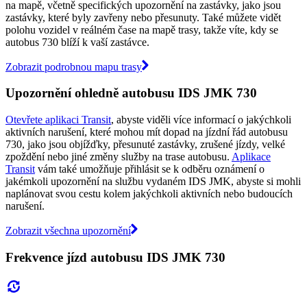
na mapě, včetně specifických upozornění na zastávky, jako jsou
zastávky, které byly zavřeny nebo přesunuty. Také můžete vidět
polohu vozidel v reálném čase na mapě trasy, takže víte, kdy se
autobus 730 blíží k vaší zastávce.
Zobrazit podrobnou mapu trasy
Upozornění ohledně autobusu IDS JMK 730
Otevřete aplikaci Transit
, abyste viděli více informací o jakýchkoli
aktivních narušení, které mohou mít dopad na jízdní řád autobusu
730, jako jsou objížďky, přesunuté zastávky, zrušené jízdy, velké
zpoždění nebo jiné změny služby na trase autobusu.
Aplikace
Transit
vám také umožňuje přihlásit se k odběru oznámení o
jakémkoli upozornění na službu vydaném IDS JMK, abyste si mohli
naplánovat svou cestu kolem jakýchkoli aktivních nebo budoucích
narušení.
Zobrazit všechna upozornění
Frekvence jízd autobusu IDS JMK 730