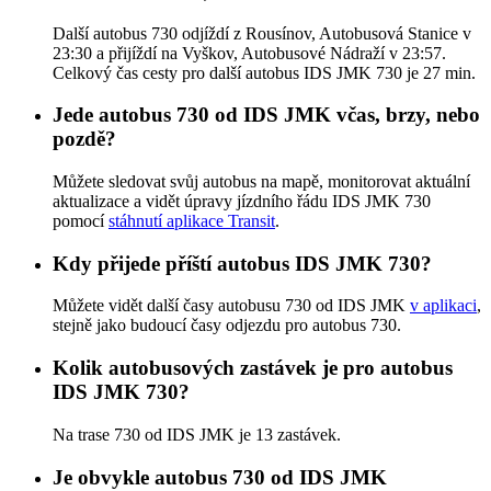
Další autobus 730 odjíždí z Rousínov, Autobusová Stanice v
23:30 a přijíždí na Vyškov, Autobusové Nádraží v 23:57.
Celkový čas cesty pro další autobus IDS JMK 730 je 27 min.
Jede autobus 730 od IDS JMK včas, brzy, nebo
pozdě?
Můžete sledovat svůj autobus na mapě, monitorovat aktuální
aktualizace a vidět úpravy jízdního řádu IDS JMK 730
pomocí
stáhnutí aplikace Transit
.
Kdy přijede příští autobus IDS JMK 730?
Můžete vidět další časy autobusu 730 od IDS JMK
v aplikaci
,
stejně jako budoucí časy odjezdu pro autobus 730.
Kolik autobusových zastávek je pro autobus
IDS JMK 730?
Na trase 730 od IDS JMK je 13 zastávek.
Je obvykle autobus 730 od IDS JMK