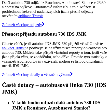
Další autobus 730 odjíždí z Rousínov, Autobusová Stanice v 23:30
a dorazí na Vyškov, Autobusové Nádraží v 23:57. Můžete si
prohlédnout frekvenci nadcházejících jízd a přesné odjezdy
otevřením
aplikace Transit
.
Zobrazit všechny odjezdy
Přesnost příjezdu autobusu 730 IDS JMK
Chcete vědět, jestli autobus IDS JMK 730 přijíždí včas? Otevřete
aplikaci Transit
a podívejte se na uživatelské reporty o včasnosti pro
autobus 730. Můžete také přispět vlastními reporty o tom, jestli vaše
jízda přijela včas, se zpožděním, nebo dříve. Protože tyto statistiky o
včasnosti jsou reportovány uživateli, mohou se lišit od oficiálních
metrik IDS JMK.
Zobrazit všechny detaily o včasném výkonu
Časté dotazy – autobusová linka 730 (IDS
JMK)
V kolik hodin odjíždí další autobus 730 IDS
JMK z Rousínov, Autobusová Stanice?