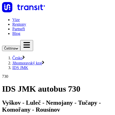
Vize
Regiony
Partneři
Blog
Čeština
Česko
Jihomoravský kraj
IDS JMK
730
IDS JMK autobus 730
Vyškov - Luleč - Nemojany - Tučapy -
Komořany - Rousínov