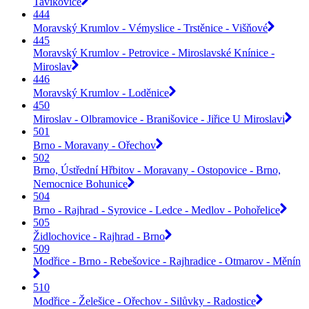
Tavíkovice
444
Moravský Krumlov - Vémyslice - Trstěnice - Višňové
445
Moravský Krumlov - Petrovice - Miroslavské Knínice -
Miroslav
446
Moravský Krumlov - Loděnice
450
Miroslav - Olbramovice - Branišovice - Jiřice U Miroslavi
501
Brno - Moravany - Ořechov
502
Brno, Ústřední Hřbitov - Moravany - Ostopovice - Brno,
Nemocnice Bohunice
504
Brno - Rajhrad - Syrovice - Ledce - Medlov - Pohořelice
505
Židlochovice - Rajhrad - Brno
509
Modřice - Brno - Rebešovice - Rajhradice - Otmarov - Měnín
510
Modřice - Želešice - Ořechov - Silůvky - Radostice