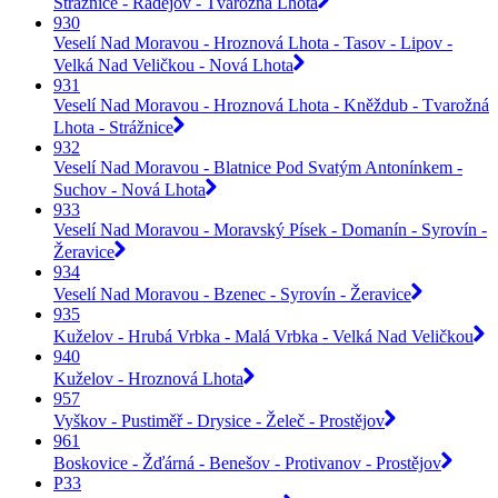
Strážnice - Radějov - Tvarožná Lhota
930
Veselí Nad Moravou - Hroznová Lhota - Tasov - Lipov -
Velká Nad Veličkou - Nová Lhota
931
Veselí Nad Moravou - Hroznová Lhota - Kněždub - Tvarožná
Lhota - Strážnice
932
Veselí Nad Moravou - Blatnice Pod Svatým Antonínkem -
Suchov - Nová Lhota
933
Veselí Nad Moravou - Moravský Písek - Domanín - Syrovín -
Žeravice
934
Veselí Nad Moravou - Bzenec - Syrovín - Žeravice
935
Kuželov - Hrubá Vrbka - Malá Vrbka - Velká Nad Veličkou
940
Kuželov - Hroznová Lhota
957
Vyškov - Pustiměř - Drysice - Želeč - Prostějov
961
Boskovice - Žďárná - Benešov - Protivanov - Prostějov
P33