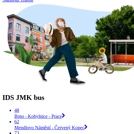
IDS JMK bus
48
Brno - Kobylnice - Prace
62
Mendlovo Náměstí - Červený Kopec
73