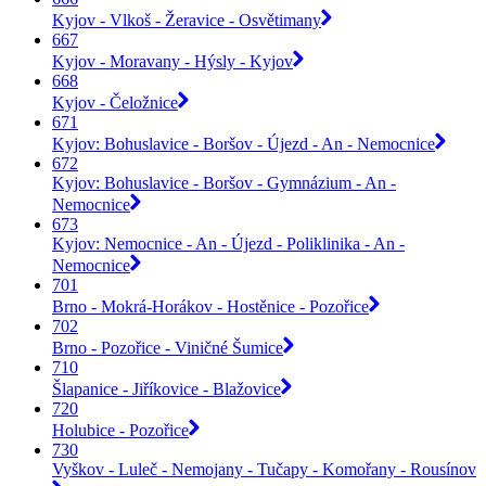
Kyjov - Vlkoš - Žeravice - Osvětimany
667
Kyjov - Moravany - Hýsly - Kyjov
668
Kyjov - Čeložnice
671
Kyjov: Bohuslavice - Boršov - Újezd - An - Nemocnice
672
Kyjov: Bohuslavice - Boršov - Gymnázium - An -
Nemocnice
673
Kyjov: Nemocnice - An - Újezd - Poliklinika - An -
Nemocnice
701
Brno - Mokrá-Horákov - Hostěnice - Pozořice
702
Brno - Pozořice - Viničné Šumice
710
Šlapanice - Jiříkovice - Blažovice
720
Holubice - Pozořice
730
Vyškov - Luleč - Nemojany - Tučapy - Komořany - Rousínov