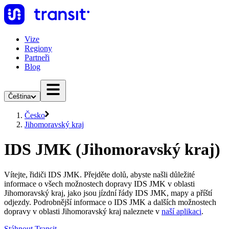
Vize
Regiony
Partneři
Blog
Čeština
Česko
Jihomoravský kraj
IDS JMK (Jihomoravský kraj)
Vítejte, řidiči IDS JMK. Přejděte dolů, abyste našli důležité
informace o všech možnostech dopravy IDS JMK v oblasti
Jihomoravský kraj, jako jsou jízdní řády IDS JMK, mapy a příští
odjezdy. Podrobnější informace o IDS JMK a dalších možnostech
dopravy v oblasti Jihomoravský kraj naleznete v
naší aplikaci
.
Stáhnout Transit