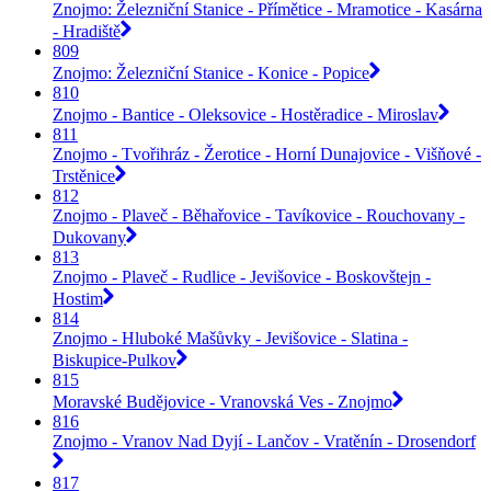
Znojmo: Železniční Stanice - Přímětice - Mramotice - Kasárna
- Hradiště
809
Znojmo: Železniční Stanice - Konice - Popice
810
Znojmo - Bantice - Oleksovice - Hostěradice - Miroslav
811
Znojmo - Tvořihráz - Žerotice - Horní Dunajovice - Višňové -
Trstěnice
812
Znojmo - Plaveč - Běhařovice - Tavíkovice - Rouchovany -
Dukovany
813
Znojmo - Plaveč - Rudlice - Jevišovice - Boskovštejn -
Hostim
814
Znojmo - Hluboké Mašůvky - Jevišovice - Slatina -
Biskupice-Pulkov
815
Moravské Budějovice - Vranovská Ves - Znojmo
816
Znojmo - Vranov Nad Dyjí - Lančov - Vratěnín - Drosendorf
817