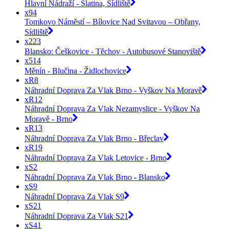
Hlavní Nádraží - Slatina, Sídliště
x94
Tomkovo Náměstí – Bílovice Nad Svitavou – Obřany,
Sídliště
x223
Blansko: Češkovice - Těchov - Autobusové Stanoviště
x514
Měnín - Blučina - Židlochovice
xR8
Náhradní Doprava Za Vlak Brno - Vyškov Na Moravě
xR12
Náhradní Doprava Za Vlak Nezamyslice - Vyškov Na
Moravě - Brno
xR13
Náhradní Doprava Za Vlak Brno - Břeclav
xR19
Náhradní Doprava Za Vlak Letovice - Brno
xS2
Náhradní Doprava Za Vlak Brno - Blansko
xS9
Náhradní Doprava Za Vlak S9
xS21
Náhradní Doprava Za Vlak S21
xS41