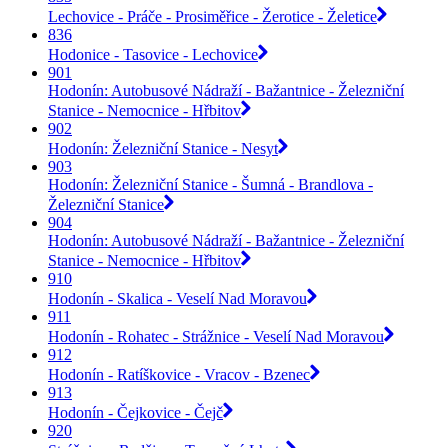
Lechovice - Práče - Prosiměřice - Žerotice - Želetice
836
Hodonice - Tasovice - Lechovice
901
Hodonín: Autobusové Nádraží - Bažantnice - Železniční
Stanice - Nemocnice - Hřbitov
902
Hodonín: Železniční Stanice - Nesyt
903
Hodonín: Železniční Stanice - Šumná - Brandlova -
Železniční Stanice
904
Hodonín: Autobusové Nádraží - Bažantnice - Železniční
Stanice - Nemocnice - Hřbitov
910
Hodonín - Skalica - Veselí Nad Moravou
911
Hodonín - Rohatec - Strážnice - Veselí Nad Moravou
912
Hodonín - Ratíškovice - Vracov - Bzenec
913
Hodonín - Čejkovice - Čejč
920