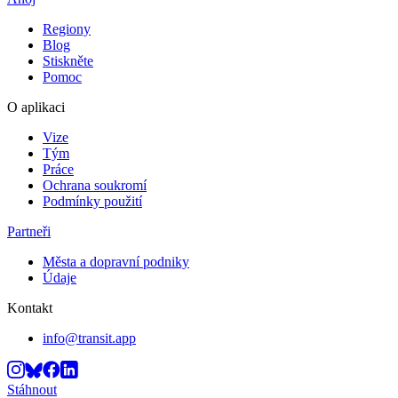
Regiony
Blog
Stiskněte
Pomoc
O aplikaci
Vize
Tým
Práce
Ochrana soukromí
Podmínky použití
Partneři
Města a dopravní podniky
Údaje
Kontakt
info@transit.app
Stáhnout