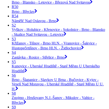
Brno - Blansko - Letovice - Březová Nad Svitavou
R50
Brno - Břeclav
R54
Náměšť Nad Oslavou - Brno
S2
Vyškov - Holubice - Křenovice - Sokolnice - Brno - Blansko
- Skalice Nad Svitavou - Letovice
S3
Křižanov - Tišnov - Brno Hl.N. - Vranovice - Šakvice -
Hustopečetišnov - Brno Hl.N. - Židlochovice
S4
Zastávka - Rosice - Střelice - Brno
S5
Kunovice - Uherské Hradiště - Staré Město U Uherského
Hradiště
S6
Brno - Šlapanice - Slavkov U Brna - Bučovice - Kyjov -
Veselí Nad Moravou - Uherské Hradiště - Staré Město U U.
H.
S8
Znojmo - Hrušovany N.J.-Šanov - Mikulov - Valtice -
Břeclav
S9