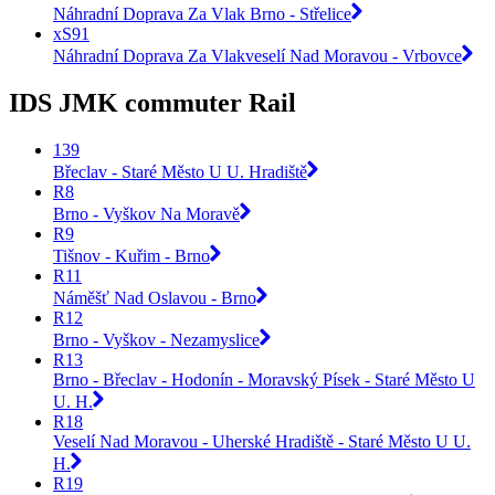
Náhradní Doprava Za Vlak Brno - Střelice
xS91
Náhradní Doprava Za Vlakveselí Nad Moravou - Vrbovce
IDS JMK commuter Rail
139
Břeclav - Staré Město U U. Hradiště
R8
Brno - Vyškov Na Moravě
R9
Tišnov - Kuřim - Brno
R11
Náměšť Nad Oslavou - Brno
R12
Brno - Vyškov - Nezamyslice
R13
Brno - Břeclav - Hodonín - Moravský Písek - Staré Město U
U. H.
R18
Veselí Nad Moravou - Uherské Hradiště - Staré Město U U.
H.
R19