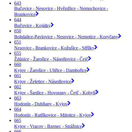
643
Bučovice - Nesovice - Hvězdlice - Nemochovice -
Brankovice
644
Bučovice - Kojátky
650
Bohdalice-Pavlovice - Nesovice - Nemotice - Koryčany
651
Nesovice - Brankovice - Kožušice - Střílky
655
Ždánice - Žarošice - Násedlovice - Čejč
660
Kyjov - Žarošice - Uhřice - Dambořice
661
Kyjov - Želetice - Násedlovice
662
Kyjov - Šardice - Hovorany - Čejč - Kobylí
663
Hodonín - Dubňany - Kyjov
664
Hodonín - Ratíškovice - Milotice - Kyjov
665
Kyjov - Vracov - Bzenec - Strážnice
666