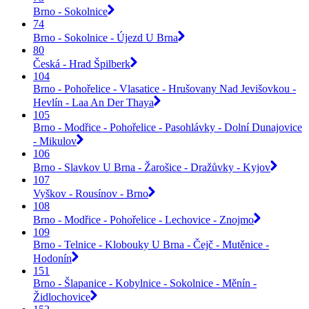
Brno - Sokolnice
74
Brno - Sokolnice - Újezd U Brna
80
Česká - Hrad Špilberk
104
Brno - Pohořelice - Vlasatice - Hrušovany Nad Jevišovkou -
Hevlín - Laa An Der Thaya
105
Brno - Modřice - Pohořelice - Pasohlávky - Dolní Dunajovice
- Mikulov
106
Brno - Slavkov U Brna - Žarošice - Dražůvky - Kyjov
107
Vyškov - Rousínov - Brno
108
Brno - Modřice - Pohořelice - Lechovice - Znojmo
109
Brno - Telnice - Klobouky U Brna - Čejč - Mutěnice -
Hodonín
151
Brno - Šlapanice - Kobylnice - Sokolnice - Měnín -
Židlochovice