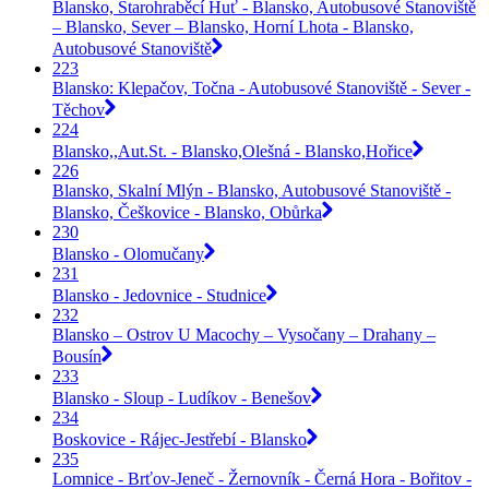
Blansko, Starohraběcí Huť - Blansko, Autobusové Stanoviště
– Blansko, Sever – Blansko, Horní Lhota - Blansko,
Autobusové Stanoviště
223
Blansko: Klepačov, Točna - Autobusové Stanoviště - Sever -
Těchov
224
Blansko,,Aut.St. - Blansko,Olešná - Blansko,Hořice
226
Blansko, Skalní Mlýn - Blansko, Autobusové Stanoviště -
Blansko, Češkovice - Blansko, Obůrka
230
Blansko - Olomučany
231
Blansko - Jedovnice - Studnice
232
Blansko – Ostrov U Macochy – Vysočany – Drahany –
Bousín
233
Blansko - Sloup - Ludíkov - Benešov
234
Boskovice - Rájec-Jestřebí - Blansko
235
Lomnice - Brťov-Jeneč - Žernovník - Černá Hora - Bořitov -