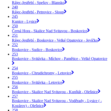
Rájec-Jestřebí - Spešov - Blansko
240
Rájec-Jestřebí - Petrovice - Sloup
245
Kunice - Lysice
250
Černá Hora - Skalice Nad Svitavou - Boskovice
251
Rájec-Jestřebí - Boskovice - Velké Opatovice - Jevíčko
252
Boskovice - Sudice - Boskovice
253
Boskovice - Svitávka - Míchov - Pamětice - Velké Opatovice
254
Boskovice - Chrudichromy - Letovice
255
Boskovice - Svitávka - Letovice
256
Boskovice - Skalice Nad Svitavou - Kunštát - Olešnice
257
Boskovice - Skalice Nad Svitavou - Voděrady - Lysice ( -
Kozárov) - Olešnice
258