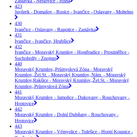
Zastávka - Neslovice - Hlína
423
Javůrek - Domašov - Rosice - Ivančice - Oslavany - Mohelno
430
Ivančice - Oslavany - Rapotice - Zastávka
431
Ivančice - Ivančice, Hrubšice
432
Ivančice - Moravský Krumlov - Hostěradice - Prosiměřice -
Suchohrdly - Znojmo
440
Moravský Krumlov,,Průmyslová Zóna - Moravský
Krumlov,,Žel.St. - Moravský Krumlov,,Nám. - Moravský
Krumlov,Rakšice - Moravský Krumlov,,Žel.St. - Moravský
Krumlov,,Průmyslová Zóna
441
Moravský Krumlov - Jamolice - Dukovany - Rouchovany -
Hrotovice
442
Moravský Krumlov - Dolní Dubňany - Rouchovany -
Hrotovice
443
Moravský Krumlov - Vémyslice - Tulešice - Horní Kounice -