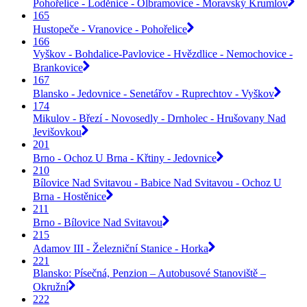
Pohořelice - Loděnice - Olbramovice - Moravský Krumlov
165
Hustopeče - Vranovice - Pohořelice
166
Vyškov - Bohdalice-Pavlovice - Hvězdlice - Nemochovice -
Brankovice
167
Blansko - Jedovnice - Senetářov - Ruprechtov - Vyškov
174
Mikulov - Březí - Novosedly - Drnholec - Hrušovany Nad
Jevišovkou
201
Brno - Ochoz U Brna - Křtiny - Jedovnice
210
Bílovice Nad Svitavou - Babice Nad Svitavou - Ochoz U
Brna - Hostěnice
211
Brno - Bílovice Nad Svitavou
215
Adamov III - Železniční Stanice - Horka
221
Blansko: Písečná, Penzion – Autobusové Stanoviště –
Okružní
222