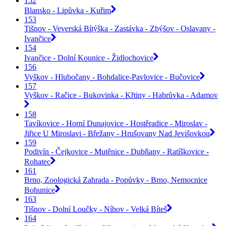
152
Blansko - Lipůvka - Kuřim
153
Tišnov - Veverská Bítýška - Zastávka - Zbýšov - Oslavany -
Ivančice
154
Ivančice - Dolní Kounice - Židlochovice
156
Vyškov - Hlubočany - Bohdalice-Pavlovice - Bučovice
157
Vyškov - Račice - Bukovinka - Křtiny - Habrůvka - Adamov
158
Tavíkovice - Horní Dunajovice - Hostěradice - Miroslav -
Jiřice U Miroslavi - Břežany - Hrušovany Nad Jevišovkou
159
Podivín - Čejkovice - Mutěnice - Dubňany - Ratíškovice -
Rohatec
161
Brno, Zoologická Zahrada - Popůvky - Brno, Nemocnice
Bohunice
163
Tišnov - Dolní Loučky - Níhov - Velká Bíteš
164