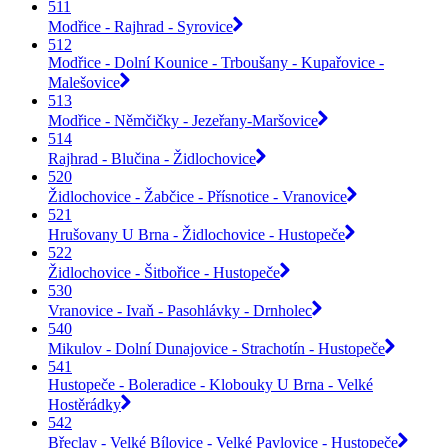
511
Modřice - Rajhrad - Syrovice
512
Modřice - Dolní Kounice - Trboušany - Kupařovice -
Malešovice
513
Modřice - Němčičky - Jezeřany-Maršovice
514
Rajhrad - Blučina - Židlochovice
520
Židlochovice - Žabčice - Přísnotice - Vranovice
521
Hrušovany U Brna - Židlochovice - Hustopeče
522
Židlochovice - Šitbořice - Hustopeče
530
Vranovice - Ivaň - Pasohlávky - Drnholec
540
Mikulov - Dolní Dunajovice - Strachotín - Hustopeče
541
Hustopeče - Boleradice - Klobouky U Brna - Velké
Hostěrádky
542
Břeclav - Velké Bílovice - Velké Pavlovice - Hustopeče