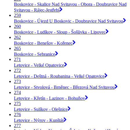
Boskovice - Skalice Nad Svitavou - Obora - Doubravice Nad
Svitavou - Rájec-Jestřebí
259
Boskovice - Újezd U Boskovic - Doubravice Nad Svitavou
260
Boskovice - Ludíkov - Sloup - Šošůvka - Lipovec
262
Boskovice - Benešov - Kořenec
265
Boskovice - Sebranice
271
Letovice - Velké Opatovice
272
Letovice - Deštná - Roubanina - Velké Opatovice
273
Letovice - Stvolová - Brněnec - Březová Nad Svitavou
274
Letovice - Křetín - Lazinov - Bohuňov
275
Letovice - Sulíkov - Olešnice
276
Letovice - Nýrov - Kunštát
277