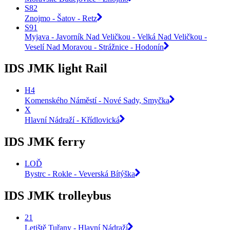
S82
Znojmo - Šatov - Retz
S91
Myjava - Javorník Nad Veličkou - Velká Nad Veličkou -
Veselí Nad Moravou - Strážnice - Hodonín
IDS JMK light Rail
H4
Komenského Náměstí - Nové Sady, Smyčka
X
Hlavní Nádraží - Křídlovická
IDS JMK ferry
LOĎ
Bystrc - Rokle - Veverská Bítýška
IDS JMK trolleybus
21
Letiště Tuřany - Hlavní Nádraží