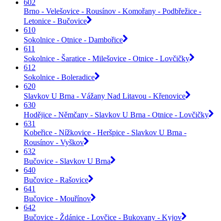
602
Brno - Velešovice - Rousínov - Komořany - Podbřežice -
Letonice - Bučovice
610
Sokolnice - Otnice - Dambořice
611
Sokolnice - Šaratice - Milešovice - Otnice - Lovčičky
612
Sokolnice - Boleradice
620
Slavkov U Brna - Vážany Nad Litavou - Křenovice
630
Hodějice - Němčany - Slavkov U Brna - Otnice - Lovčičky
631
Kobeřice - Nížkovice - Heršpice - Slavkov U Brna -
Rousínov - Vyškov
632
Bučovice - Slavkov U Brna
640
Bučovice - Rašovice
641
Bučovice - Mouřínov
642
Bučovice - Ždánice - Lovčice - Bukovany - Kyjov