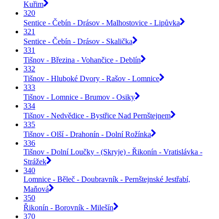
Kuřim
320
Sentice - Čebín - Drásov - Malhostovice - Lipůvka
321
Sentice - Čebín - Drásov - Skalička
331
Tišnov - Březina - Vohančice - Deblín
332
Tišnov - Hluboké Dvory - Rašov - Lomnice
333
Tišnov - Lomnice - Brumov - Osiky
334
Tišnov - Nedvědice - Bystřice Nad Pernštejnem
335
Tišnov - Olší - Drahonín - Dolní Rožínka
336
Tišnov - Dolní Loučky - (Skryje) - Řikonín - Vratislávka -
Strážek
340
Lomnice - Běleč - Doubravník - Pernštejnské Jestřabí,
Maňová
350
Řikonín - Borovník - Milešín
370