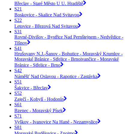
Břeclav - Staré Město U U. Hradiště
S21
Boskovice - Skalice Nad Svitavou
S22
Letovice - Březová Nad Svitavou
S31
Rovné-Divišov - Bystřice Nad Pernštejnem - Nedvědice -
Tišnov
S41
Hrušovany N.J.-Šanov - Bohutice - Moravský Krumlov -
Moravské Bránice - Střelice - Brnoivančice - Moravské
Bránice - Střelice - Brno
S42
Náměšť Nad Oslavou - Rapotice - Zastávka
S51
Šakvice - Břeclav
S52
Zaječí - Kobylí - Hodonín
S61
Bzenec - Moravský Písek
S71
Vyškov - Ivanovice Na Hané - Nezamyslice
S81
Moravské Budějovice - Znojmo