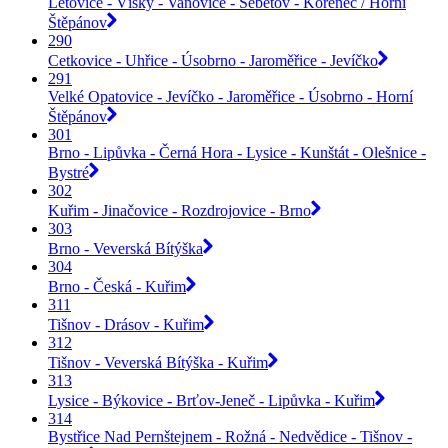
Letovice - Vísky - Vanovice - Šebetov - Kořenec / Horní
Štěpánov
290
Cetkovice - Uhřice - Úsobrno - Jaroměřice - Jevíčko
291
Velké Opatovice - Jevíčko - Jaroměřice - Úsobrno - Horní
Štěpánov
301
Brno - Lipůvka - Černá Hora - Lysice - Kunštát - Olešnice -
Bystré
302
Kuřim - Jinačovice - Rozdrojovice - Brno
303
Brno - Veverská Bítýška
304
Brno - Česká - Kuřim
311
Tišnov - Drásov - Kuřim
312
Tišnov - Veverská Bítýška - Kuřim
313
Lysice - Býkovice - Brťov-Jeneč - Lipůvka - Kuřim
314
Bystřice Nad Pernštejnem - Rožná - Nedvědice - Tišnov -