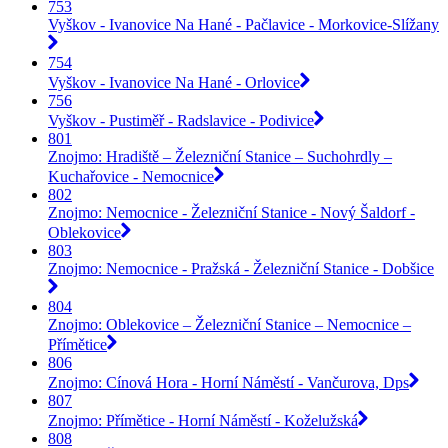
753
Vyškov - Ivanovice Na Hané - Pačlavice - Morkovice-Slížany
754
Vyškov - Ivanovice Na Hané - Orlovice
756
Vyškov - Pustiměř - Radslavice - Podivice
801
Znojmo: Hradiště – Železniční Stanice – Suchohrdly –
Kuchařovice - Nemocnice
802
Znojmo: Nemocnice - Železniční Stanice - Nový Šaldorf -
Oblekovice
803
Znojmo: Nemocnice - Pražská - Železniční Stanice - Dobšice
804
Znojmo: Oblekovice – Železniční Stanice – Nemocnice –
Přímětice
806
Znojmo: Cínová Hora - Horní Náměstí - Vančurova, Dps
807
Znojmo: Přímětice - Horní Náměstí - Koželužská
808