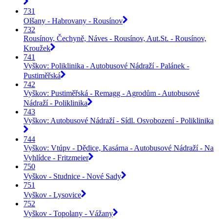
731
Olšany - Habrovany - Rousínov
732
Rousínov, Čechyně, Náves - Rousínov, Aut.St. - Rousínov,
Kroužek
741
Vyškov: Poliklinika - Autobusové Nádraží - Palánek -
Pustiměřská
742
Vyškov: Pustiměřská - Remagg - Agrodům - Autobusové
Nádraží - Poliklinika
743
Vyškov: Autobusové Nádraží - Sídl. Osvobození - Poliklinika
744
Vyškov: Vtúpv - Dědice, Kasárna - Autobusové Nádraží - Na
Vyhlídce - Fritzmeier
750
Vyškov - Studnice - Nové Sady
751
Vyškov - Lysovice
752
Vyškov - Topolany - Vážany