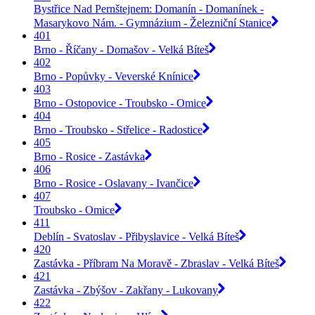
Bystřice Nad Pernštejnem: Domanín - Domanínek -
Masarykovo Nám. - Gymnázium - Železniční Stanice
401
Brno - Říčany - Domašov - Velká Bíteš
402
Brno - Popůvky - Veverské Knínice
403
Brno - Ostopovice - Troubsko - Omice
404
Brno - Troubsko - Střelice - Radostice
405
Brno - Rosice - Zastávka
406
Brno - Rosice - Oslavany - Ivančice
407
Troubsko - Omice
411
Deblín - Svatoslav - Přibyslavice - Velká Bíteš
420
Zastávka - Příbram Na Moravě - Zbraslav - Velká Bíteš
421
Zastávka - Zbýšov - Zakřany - Lukovany
422