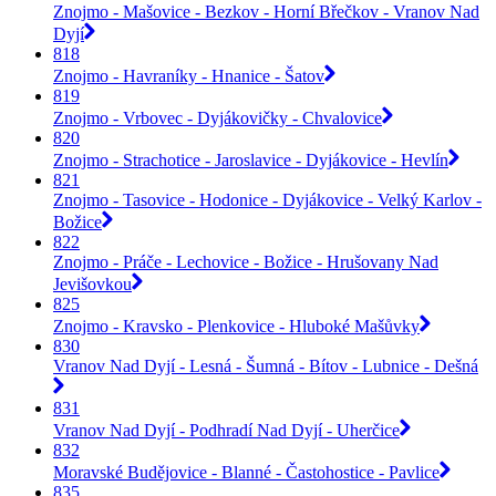
Znojmo - Mašovice - Bezkov - Horní Břečkov - Vranov Nad
Dyjí
818
Znojmo - Havraníky - Hnanice - Šatov
819
Znojmo - Vrbovec - Dyjákovičky - Chvalovice
820
Znojmo - Strachotice - Jaroslavice - Dyjákovice - Hevlín
821
Znojmo - Tasovice - Hodonice - Dyjákovice - Velký Karlov -
Božice
822
Znojmo - Práče - Lechovice - Božice - Hrušovany Nad
Jevišovkou
825
Znojmo - Kravsko - Plenkovice - Hluboké Mašůvky
830
Vranov Nad Dyjí - Lesná - Šumná - Bítov - Lubnice - Dešná
831
Vranov Nad Dyjí - Podhradí Nad Dyjí - Uherčice
832
Moravské Budějovice - Blanné - Častohostice - Pavlice
835