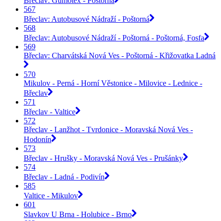
Břeclav: Gumotex - Poštorná
567
Břeclav: Autobusové Nádraží - Poštorná
568
Břeclav: Autobusové Nádraží - Poštorná - Poštorná, Fosfa
569
Břeclav: Charvátská Nová Ves - Poštorná - Křižovatka Ladná
570
Mikulov - Perná - Horní Věstonice - Milovice - Lednice -
Břeclav
571
Břeclav - Valtice
572
Břeclav - Lanžhot - Tvrdonice - Moravská Nová Ves -
Hodonín
573
Břeclav - Hrušky - Moravská Nová Ves - Prušánky
574
Břeclav - Ladná - Podivín
585
Valtice - Mikulov
601
Slavkov U Brna - Holubice - Brno