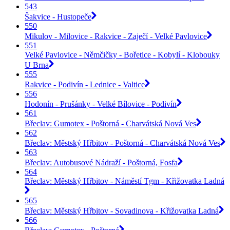
543
Šakvice - Hustopeče
550
Mikulov - Milovice - Rakvice - Zaječí - Velké Pavlovice
551
Velké Pavlovice - Němčičky - Bořetice - Kobylí - Klobouky
U Brna
555
Rakvice - Podivín - Lednice - Valtice
556
Hodonín - Prušánky - Velké Bílovice - Podivín
561
Břeclav: Gumotex - Poštorná - Charvátská Nová Ves
562
Břeclav: Městský Hřbitov - Poštorná - Charvátská Nová Ves
563
Břeclav: Autobusové Nádraží - Poštorná, Fosfa
564
Břeclav: Městský Hřbitov - Náměstí Tgm - Křižovatka Ladná
565
Břeclav: Městský Hřbitov - Sovadinova - Křižovatka Ladná
566