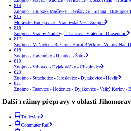
Znojmo - Plaveč - Rudlice - Jevišovice - Boskovštejn - Hostim
814
Znojmo - Hluboké Mašůvky - Jevišovice - Slatina - Biskupice
815
Moravské Budějovice - Vranovská Ves - Znojmo
816
Znojmo - Vranov Nad Dyjí - Lančov - Vratěnín - Drosendorf
817
Znojmo - Mašovice - Bezkov - Horní Břečkov - Vranov Nad D
818
Znojmo - Havraníky - Hnanice - Šatov
819
Znojmo - Vrbovec - Dyjákovičky - Chvalovice
820
Znojmo - Strachotice - Jaroslavice - Dyjákovice - Hevlín
821
Znojmo - Tasovice - Hodonice - Dyjákovice - Velký Karlov - 
Další režimy přepravy v oblasti Jihomorav
Trolleybus
Commuter Rail