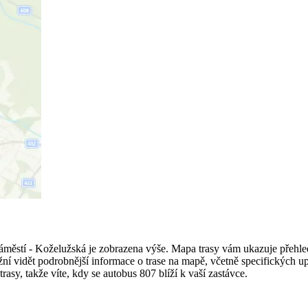
ěstí - Koželužská je zobrazena výše. Mapa trasy vám ukazuje přehled
 vidět podrobnější informace o trase na mapě, včetně specifických up
asy, takže víte, kdy se autobus 807 blíží k vaší zastávce.