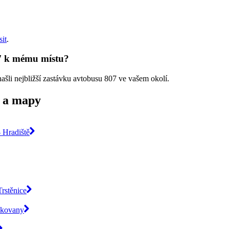
sit
.
07 k mému místu?
našli nejbližší zastávku avtobusu 807 ve vašem okolí.
y a mapy
 Hradiště
Trstěnice
ukovany