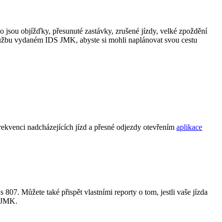
ko jsou objížďky, přesunuté zastávky, zrušené jízdy, velké zpoždění
lužbu vydaném IDS JMK, abyste si mohli naplánovat svou cestu
rekvenci nadcházejících jízd a přesné odjezdy otevřením
aplikace
 807. Můžete také přispět vlastními reporty o tom, jestli vaše jízda
S JMK.