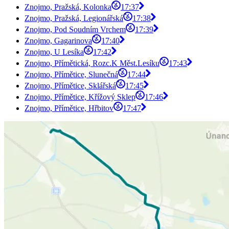
Znojmo, Pražská, Kolonka
17:37
Znojmo, Pražská, Legionářská
17:38
Znojmo, Pod Soudním Vrchem
17:39
Znojmo, Gagarinova
17:40
Znojmo, U Lesíka
17:42
Znojmo, Přímětická, Rozc.K Měst.Lesíku
17:43
Znojmo, Přímětice, Slunečná
17:44
Znojmo, Přímětice, Sklářská
17:45
Znojmo, Přímětice, Křížový Sklep
17:46
Znojmo, Přímětice, Hřbitov
17:47