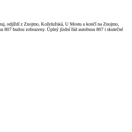
raj, odjíždí z Znojmo, Koželužská, U Mostu a končí na Znojmo,
usu 807 budou zobrazeny. Úplný jízdní řád autobusu 807 i skutečné