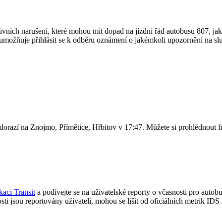
ktivních narušení, které mohou mít dopad na jízdní řád autobusu 807, ja
umožňuje přihlásit se k odběru oznámení o jakémkoli upozornění na s
orazí na Znojmo, Přímětice, Hřbitov v 17:47. Můžete si prohlédnout f
kaci Transit
a podívejte se na uživatelské reporty o včasnosti pro autobus
osti jsou reportovány uživateli, mohou se lišit od oficiálních metrik ID