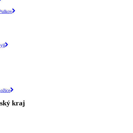
-Pulkov
yjí
Božice
ský kraj