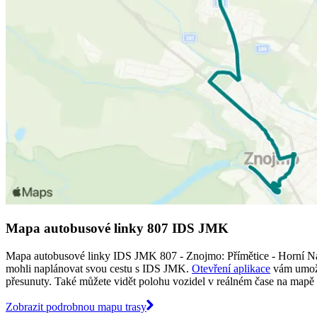
Mapa autobusové linky 807 IDS JMK
Mapa autobusové linky IDS JMK 807 - Znojmo: Přímětice - Horní Nám
mohli naplánovat svou cestu s IDS JMK.
Otevření aplikace
vám umožní
přesunuty. Také můžete vidět polohu vozidel v reálném čase na mapě tr
Zobrazit podrobnou mapu trasy