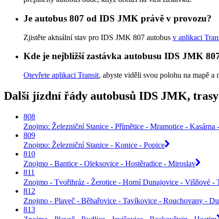
Je autobus 807 od IDS JMK právě v provozu?
Zjistěte aktuální stav pro IDS JMK 807 autobus
v aplikaci Tran
Kde je nejbližší zastávka autobusu IDS JMK 8
Otevřete aplikaci Transit
, abyste viděli svou polohu na mapě a 
Další jízdní řády autobusů IDS JMK, tras
808
Znojmo: Železniční Stanice - Přímětice - Mramotice - Kasárna -
809
Znojmo: Železniční Stanice - Konice - Popice
810
Znojmo - Bantice - Oleksovice - Hostěradice - Miroslav
811
Znojmo - Tvořihráz - Žerotice - Horní Dunajovice - Višňové - 
812
Znojmo - Plaveč - Běhařovice - Tavíkovice - Rouchovany - D
813