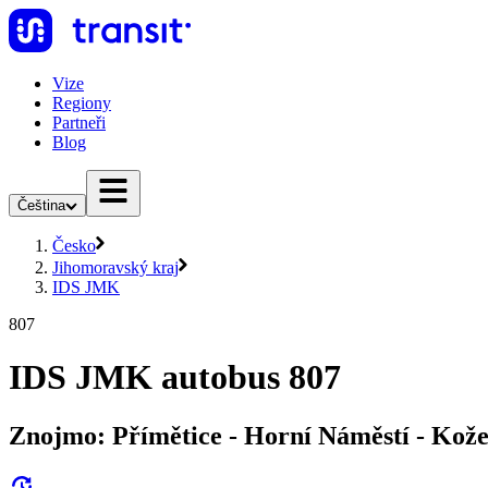
Vize
Regiony
Partneři
Blog
Čeština
Česko
Jihomoravský kraj
IDS JMK
807
IDS JMK autobus 807
Znojmo: Přímětice - Horní Náměstí - Kože