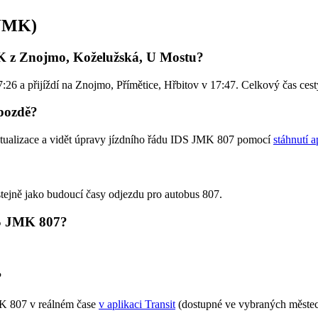
 JMK)
MK z Znojmo, Koželužská, U Mostu?
26 a přijíždí na Znojmo, Přímětice, Hřbitov v 17:47. Celkový čas ces
pozdě?
ktualizace a vidět úpravy jízdního řádu IDS JMK 807 pomocí
stáhnutí a
stejně jako budoucí časy odjezdu pro autobus 807.
DS JMK 807?
?
MK 807 v reálném čase
v aplikaci Transit
(dostupné ve vybraných městech