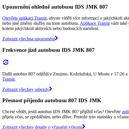
Upozornění ohledně autobusu IDS JMK 807
Otevřete aplikaci Transit
, abyste viděli více informací o jakýchkoli a
nebo jiné změny služby na trase autobusu.
Aplikace Transit
vám také 
kolem jakýchkoli aktivních nebo budoucích narušení.
Zobrazit všechna upozornění
Frekvence jízd autobusu IDS JMK 807
Další autobus 807 odjíždí z Znojmo, Koželužská, U Mostu v 17:26 a d
Transit
.
Zobrazit všechny odjezdy
Přesnost příjezdu autobusu 807 IDS JMK
Chcete vědět, jestli autobus IDS JMK 807 přijíždí včas? Otevřete
apli
přijela včas, se zpožděním, nebo dříve. Protože tyto statistiky o včasn
Zobrazit všechny detaily o včasném výkonu