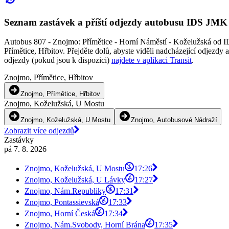
Seznam zastávek a příští odjezdy autobusu IDS JMK
Autobus 807 - Znojmo: Přímětice - Horní Náměstí - Koželužská od I
Přímětice, Hřbitov. Přejděte dolů, abyste viděli nadcházející odjezd
odjezdy (pokud jsou k dispozici)
najdete v aplikaci Transit
.
Znojmo, Přímětice, Hřbitov
Znojmo, Přímětice, Hřbitov
Znojmo, Koželužská, U Mostu
Znojmo, Koželužská, U Mostu
Znojmo, Autobusové Nádraží
Zobrazit více odjezdů
Zastávky
pá 7. 8. 2026
Znojmo, Koželužská, U Mostu
17:26
Znojmo, Koželužská, U Lávky
17:27
Znojmo, Nám.Republiky
17:31
Znojmo, Pontassievská
17:33
Znojmo, Horní Česká
17:34
Znojmo, Nám.Svobody, Horní Brána
17:35