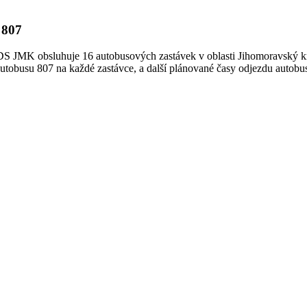
 807
DS JMK obsluhuje 16 autobusových zastávek v oblasti Jihomoravský k
y autobusu 807 na každé zastávce, a další plánované časy odjezdu autob