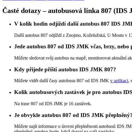
Časté dotazy – autobusová linka 807 (IDS
V kolik hodin odjíždí další autobus 807 IDS J
Další autobus 807 odjíždí z Znojmo, Koželužská, U Mostu v 17:
Jede autobus 807 od IDS JMK včas, brzy, nebo 
Můžete sledovat svůj autobus na mapě, monitorovat aktuální a
Kdy přijede příští autobus IDS JMK 807?
Můžete vidět další časy autobusu 807 od IDS JMK
v aplikaci
, 
Kolik autobusových zastávek je pro autobus I
Na trase 807 od IDS JMK je 16 zastávek.
Je obvykle autobus 807 od IDS JMK přeplněný
Můžete najít informace o úrovni přeplněnosti autobusů IDS J
přeplněný autobus bude, když dorazí na vaši zastávku.