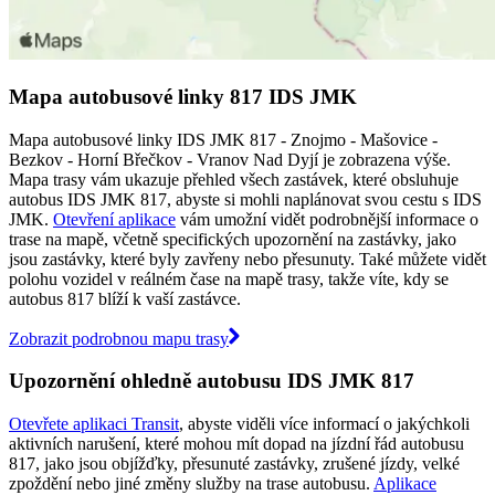
Mapa autobusové linky 817 IDS JMK
Mapa autobusové linky IDS JMK 817 - Znojmo - Mašovice -
Bezkov - Horní Břečkov - Vranov Nad Dyjí je zobrazena výše.
Mapa trasy vám ukazuje přehled všech zastávek, které obsluhuje
autobus IDS JMK 817, abyste si mohli naplánovat svou cestu s IDS
JMK.
Otevření aplikace
vám umožní vidět podrobnější informace o
trase na mapě, včetně specifických upozornění na zastávky, jako
jsou zastávky, které byly zavřeny nebo přesunuty. Také můžete vidět
polohu vozidel v reálném čase na mapě trasy, takže víte, kdy se
autobus 817 blíží k vaší zastávce.
Zobrazit podrobnou mapu trasy
Upozornění ohledně autobusu IDS JMK 817
Otevřete aplikaci Transit
, abyste viděli více informací o jakýchkoli
aktivních narušení, které mohou mít dopad na jízdní řád autobusu
817, jako jsou objížďky, přesunuté zastávky, zrušené jízdy, velké
zpoždění nebo jiné změny služby na trase autobusu.
Aplikace