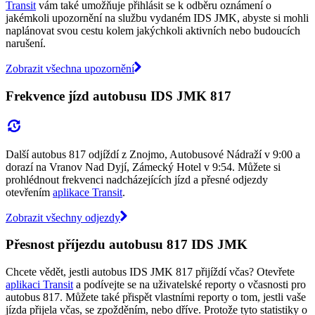
Transit
vám také umožňuje přihlásit se k odběru oznámení o
jakémkoli upozornění na službu vydaném IDS JMK, abyste si mohli
naplánovat svou cestu kolem jakýchkoli aktivních nebo budoucích
narušení.
Zobrazit všechna upozornění
Frekvence jízd autobusu IDS JMK 817
Další autobus 817 odjíždí z Znojmo, Autobusové Nádraží v 9:00 a
dorazí na Vranov Nad Dyjí, Zámecký Hotel v 9:54. Můžete si
prohlédnout frekvenci nadcházejících jízd a přesné odjezdy
otevřením
aplikace Transit
.
Zobrazit všechny odjezdy
Přesnost příjezdu autobusu 817 IDS JMK
Chcete vědět, jestli autobus IDS JMK 817 přijíždí včas? Otevřete
aplikaci Transit
a podívejte se na uživatelské reporty o včasnosti pro
autobus 817. Můžete také přispět vlastními reporty o tom, jestli vaše
jízda přijela včas, se zpožděním, nebo dříve. Protože tyto statistiky o