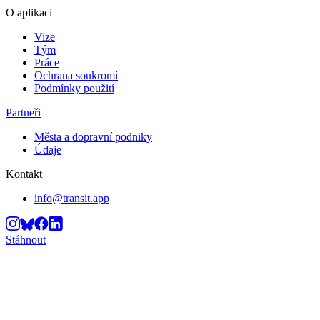
O aplikaci
Vize
Tým
Práce
Ochrana soukromí
Podmínky použití
Partneři
Města a dopravní podniky
Údaje
Kontakt
info@transit.app
Stáhnout