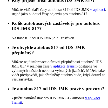
Kdy přijede příští autobus IDS JMK 817?
Můžete vidět další časy autobusu 817 od IDS JMK
v aplikaci
,
stejně jako budoucí časy odjezdu pro autobus 817.
Kolik autobusových zastávek je pro autobus
IDS JMK 817?
Na trase 817 od IDS JMK je 21 zastávek.
Je obvykle autobus 817 od IDS JMK
přeplněný?
Můžete najít informace o úrovni přeplněnosti autobusů IDS
JMK 817 v reálném čase
v aplikaci Transit
(dostupné ve
vybraných městech nebo na vybraných jízdách). Můžete také
vidět předpovědi, jak přeplněný autobus bude, když dorazí na
vaši zastávku.
Je autobus 817 od IDS JMK právě v provozu?
Zjistěte aktuální stav pro IDS JMK 817 autobus
v aplikaci
Transit
.