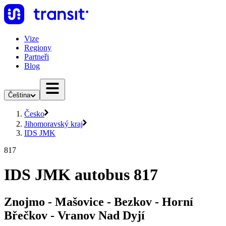
Vize
Regiony
Partneři
Blog
Čeština
Česko
Jihomoravský kraj
IDS JMK
817
IDS JMK autobus 817
Znojmo - Mašovice - Bezkov - Horní
Břečkov - Vranov Nad Dyjí