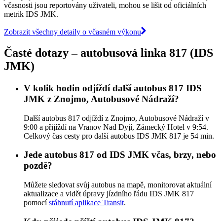
včasnosti jsou reportovány uživateli, mohou se lišit od oficiálních
metrik IDS JMK.
Zobrazit všechny detaily o včasném výkonu
Časté dotazy – autobusová linka 817 (IDS
JMK)
V kolik hodin odjíždí další autobus 817 IDS
JMK z Znojmo, Autobusové Nádraží?
Další autobus 817 odjíždí z Znojmo, Autobusové Nádraží v
9:00 a přijíždí na Vranov Nad Dyjí, Zámecký Hotel v 9:54.
Celkový čas cesty pro další autobus IDS JMK 817 je 54 min.
Jede autobus 817 od IDS JMK včas, brzy, nebo
pozdě?
Můžete sledovat svůj autobus na mapě, monitorovat aktuální
aktualizace a vidět úpravy jízdního řádu IDS JMK 817
pomocí
stáhnutí aplikace Transit
.