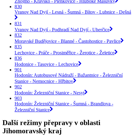
Znojmo - Kravsko - Plenkovice - Hluboké Mašůvky
830
Vranov Nad Dyjí - Lesná - Šumná - Bítov - Lubnice - Dešná
831
Vranov Nad Dyjí - Podhradí Nad Dyjí - Uherčice
832
Moravské Budějovice - Blanné - Častohostice - Pavlice
835
Lechovice - Práče - Prosiměřice - Žerotice - Želetice
836
Hodonice - Tasovice - Lechovice
901
Hodonín: Autobusové Nádraží - Bažantnice - Železniční
Stanice - Nemocnice - Hřbitov
902
Hodonín: Železniční Stanice - Nesyt
903
Hodonín: Železniční Stanice - Šumná - Brandlova -
Železniční Stanice
Další režimy přepravy v oblasti
Jihomoravský kraj