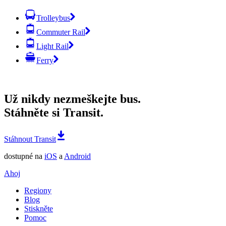
Trolleybus
Commuter Rail
Light Rail
Ferry
Už nikdy nezmeškejte bus.
Stáhněte si Transit.
Stáhnout Transit
dostupné na
iOS
a
Android
Ahoj
Regiony
Blog
Stiskněte
Pomoc