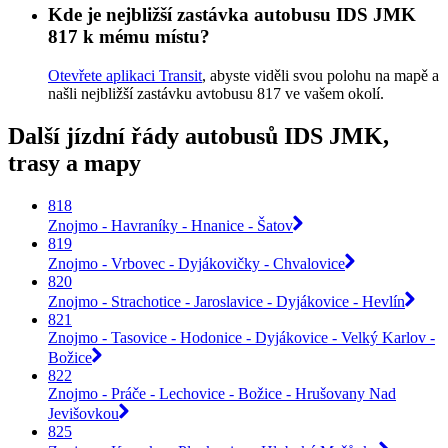
Kde je nejbližší zastávka autobusu IDS JMK
817 k mému místu?
Otevřete aplikaci Transit
, abyste viděli svou polohu na mapě a
našli nejbližší zastávku avtobusu 817 ve vašem okolí.
Další jízdní řády autobusů IDS JMK,
trasy a mapy
818
Znojmo - Havraníky - Hnanice - Šatov
819
Znojmo - Vrbovec - Dyjákovičky - Chvalovice
820
Znojmo - Strachotice - Jaroslavice - Dyjákovice - Hevlín
821
Znojmo - Tasovice - Hodonice - Dyjákovice - Velký Karlov -
Božice
822
Znojmo - Práče - Lechovice - Božice - Hrušovany Nad
Jevišovkou
825