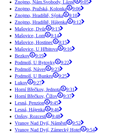
Znojmo, Nám.Svobody, Lázně
9:05
Znojmo, Pražská, Kolonka
9:06
Znojmo, Hradiště, Sýpka
9:10
Znojmo, Hradiště, Hájenka
9:12
Mašovice, Dvůr
9:13
Mašovice, Lom
9:14
Mašovice, Hostinec
9:15
Mašovice, U Hřbitova
9:16
Bezkov
9:19
Podmolí, U Bytovky
9:22
Podmolí, Náves
9:23
Podmolí, U Bunkru
9:25
Lukov
9:27
Horní Břečkov, Jednota
9:31
Horní Břečkov, Čížov
9:37
Lesná, Penzion
9:45
Lesná, Hájenka
9:46
Onšov, Rozcestí
9:48
Vranov Nad Dyjí, Náměstí
9:52
Vranov Nad Dyjí, Zámecký Hotel
9:54