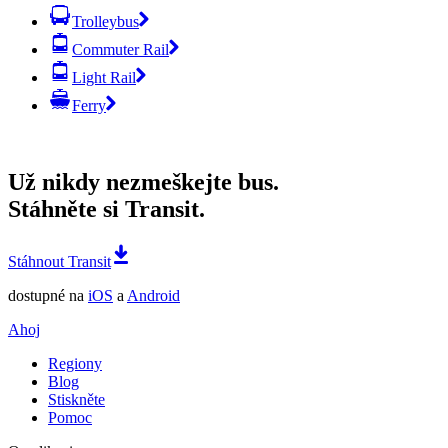
Trolleybus
Commuter Rail
Light Rail
Ferry
Už nikdy nezmeškejte bus.
Stáhněte si Transit.
Stáhnout Transit
dostupné na
iOS
a
Android
Ahoj
Regiony
Blog
Stiskněte
Pomoc