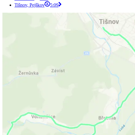
Tišnov, Pejškov
5:09