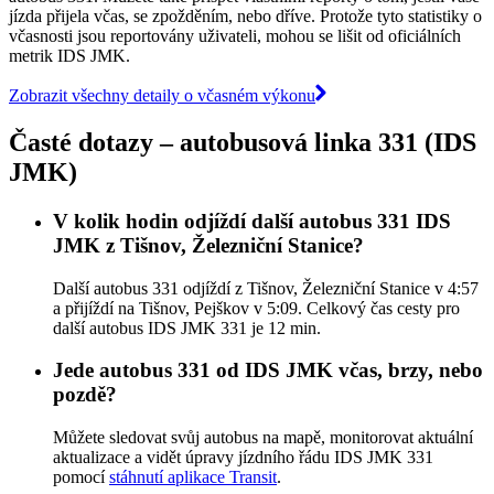
jízda přijela včas, se zpožděním, nebo dříve. Protože tyto statistiky o
včasnosti jsou reportovány uživateli, mohou se lišit od oficiálních
metrik IDS JMK.
Zobrazit všechny detaily o včasném výkonu
Časté dotazy – autobusová linka 331 (IDS
JMK)
V kolik hodin odjíždí další autobus 331 IDS
JMK z Tišnov, Železniční Stanice?
Další autobus 331 odjíždí z Tišnov, Železniční Stanice v 4:57
a přijíždí na Tišnov, Pejškov v 5:09. Celkový čas cesty pro
další autobus IDS JMK 331 je 12 min.
Jede autobus 331 od IDS JMK včas, brzy, nebo
pozdě?
Můžete sledovat svůj autobus na mapě, monitorovat aktuální
aktualizace a vidět úpravy jízdního řádu IDS JMK 331
pomocí
stáhnutí aplikace Transit
.