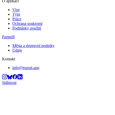
O aplikaci
Vize
Tým
Práce
Ochrana soukromí
Podmínky použití
Partneři
Města a dopravní podniky
Údaje
Kontakt
info@transit.app
Stáhnout