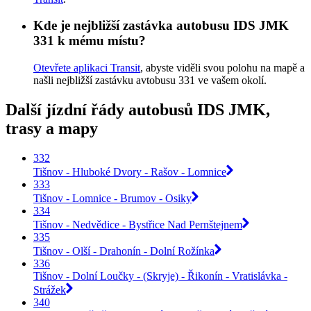
Kde je nejbližší zastávka autobusu IDS JMK
331 k mému místu?
Otevřete aplikaci Transit
, abyste viděli svou polohu na mapě a
našli nejbližší zastávku avtobusu 331 ve vašem okolí.
Další jízdní řády autobusů IDS JMK,
trasy a mapy
332
Tišnov - Hluboké Dvory - Rašov - Lomnice
333
Tišnov - Lomnice - Brumov - Osiky
334
Tišnov - Nedvědice - Bystřice Nad Pernštejnem
335
Tišnov - Olší - Drahonín - Dolní Rožínka
336
Tišnov - Dolní Loučky - (Skryje) - Řikonín - Vratislávka -
Strážek
340