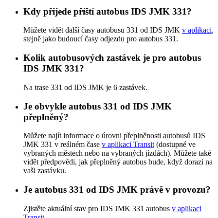
Kdy přijede příští autobus IDS JMK 331?
Můžete vidět další časy autobusu 331 od IDS JMK
v aplikaci
,
stejně jako budoucí časy odjezdu pro autobus 331.
Kolik autobusových zastávek je pro autobus
IDS JMK 331?
Na trase 331 od IDS JMK je 6 zastávek.
Je obvykle autobus 331 od IDS JMK
přeplněný?
Můžete najít informace o úrovni přeplněnosti autobusů IDS
JMK 331 v reálném čase
v aplikaci Transit
(dostupné ve
vybraných městech nebo na vybraných jízdách). Můžete také
vidět předpovědi, jak přeplněný autobus bude, když dorazí na
vaši zastávku.
Je autobus 331 od IDS JMK právě v provozu?
Zjistěte aktuální stav pro IDS JMK 331 autobus
v aplikaci
Transit
.