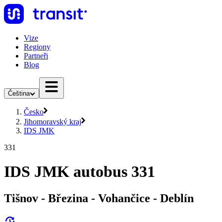
Vize
Regiony
Partneři
Blog
Čeština
Česko
Jihomoravský kraj
IDS JMK
331
IDS JMK autobus 331
Tišnov - Březina - Vohančice - Deblín