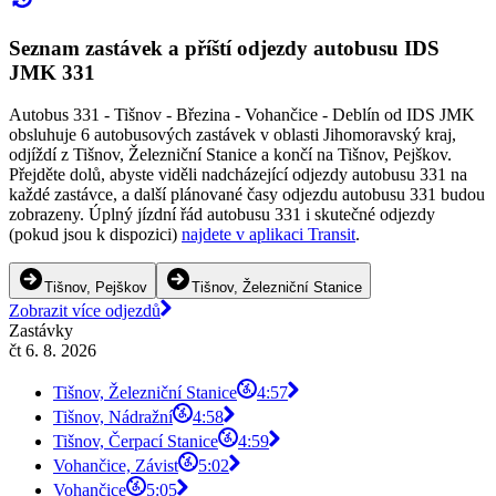
Seznam zastávek a příští odjezdy autobusu IDS
JMK 331
Autobus 331 - Tišnov - Březina - Vohančice - Deblín od IDS JMK
obsluhuje 6 autobusových zastávek v oblasti Jihomoravský kraj,
odjíždí z Tišnov, Železniční Stanice a končí na Tišnov, Pejškov.
Přejděte dolů, abyste viděli nadcházející odjezdy autobusu 331 na
každé zastávce, a další plánované časy odjezdu autobusu 331 budou
zobrazeny. Úplný jízdní řád autobusu 331 i skutečné odjezdy
(pokud jsou k dispozici)
najdete v aplikaci Transit
.
Tišnov, Pejškov
Tišnov, Železniční Stanice
Zobrazit více odjezdů
Zastávky
čt 6. 8. 2026
Tišnov, Železniční Stanice
4:57
Tišnov, Nádražní
4:58
Tišnov, Čerpací Stanice
4:59
Vohančice, Závist
5:02
Vohančice
5:05