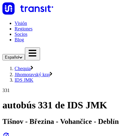
Visión
Regiones
Socios
Blog
Español
Chequia
Jihomoravský kraj
IDS JMK
331
autobús 331 de IDS JMK
Tišnov - Březina - Vohančice - Deblín