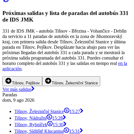
Próximas salidas y lista de paradas del autobús 331
de IDS JMK
331 de IDS JMK - autobús Tišnov - Březina - Vohančice - Deblín
da servicio a 11 paradas de autobús en la zona de Jihomoravský
kraj, con primera salida desde Tišnov, Železniční Stanice y última
parada en Tišnov, Pejškov. Desplázate hacia abajo para ver las
próximas llegadas del autobús 331 a cada parada y se mostrará la
próxima salida programada del autobús 331. Puedes consultar el
horario completo del autobús 331 y las salidas en tiempo real
en la
aplicación
.
Tišnov, Pejškov
Tišnov, Železniční Stanice
Ver más salidas
Paradas
dom, 9 ago 2026
Tišnov, Železniční Stanice
15:27
Tišnov, Nádražní
15:28
Tišnov, Rybníček
15:30
Tišnov, Sídliště Klucanina
15:31