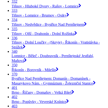
332
Tišnov - Hluboké Dvory - Rašov - Lomnice
333
Tišnov - Lomnice - Brumov - Osiky
334
Tišnov - Nedvědice - Bystřice Nad Pernštejnem
335
Tišnov - Olší - Drahonín - Dolní Rožínka
336
Tišnov - Dolní Loučky - (Skryje) - Řikonín - Vratislávka -
Strážek
340
Lomnice - Běleč - Doubravník - Pernštejnské Jestřabí,
Maňová
350
Řikonín - Borovník - Milešín
370
Bystřice Nad Pernštejnem: Domanín - Domanínek -
Masarykovo Nám. - Gymnázium - Železniční Stanice
401
Brno - Říčany - Domašov - Velká Bíteš
402
Brno - Popůvky - Veverské Knínice
403