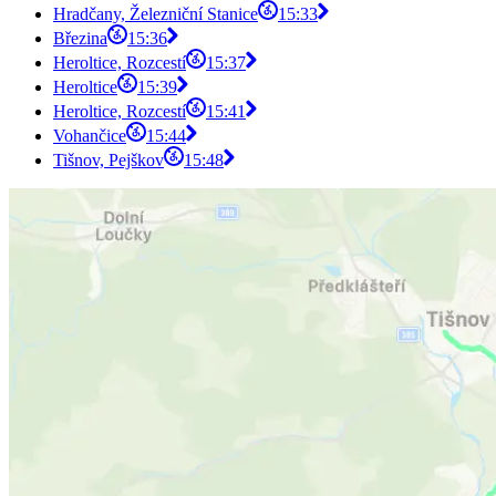
Hradčany, Železniční Stanice
15:33
Březina
15:36
Heroltice, Rozcestí
15:37
Heroltice
15:39
Heroltice, Rozcestí
15:41
Vohančice
15:44
Tišnov, Pejškov
15:48