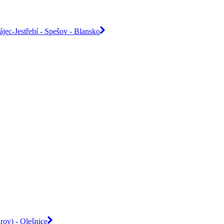
jec-Jestřebí - Spešov - Blansko
rov) - Olešnice