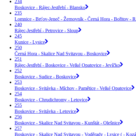
234
Boskovice - Rájec-Jestřebí - Blansko
235
Lomnice - Brťov-Jeneč - Žernovník - Černá Hora - Bořitov - Rá
240
Rájec-Jestřebí - Petrovice - Sloup
245
Kunice - Lysice
250
Černá Hora - Skalice Nad Svitavou - Boskovice
251
Rájec-Jestřebí - Boskovice - Velké Opatovice - Jevíčko
252
Boskovice - Sudice - Boskovice
253
Boskovice - Svitávka - Míchov - Pamětice - Velké Opatovice
254
Boskovice - Chrudichromy - Letovice
255
Boskovice - Svitávka - Letovice
256
Boskovice - Skalice Nad Svitavou - Kunštát - Olešnice
257
Boskovice - Skalice Nad Svitavou - Voděrady - Lysice ( - Kozá