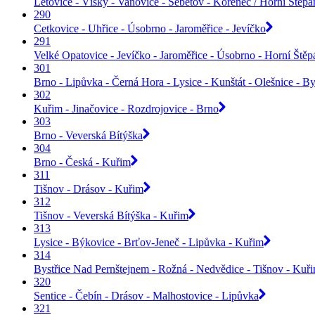
Letovice - Vísky - Vanovice - Šebetov - Kořenec / Horní Štěp
290
Cetkovice - Uhřice - Úsobrno - Jaroměřice - Jevíčko
291
Velké Opatovice - Jevíčko - Jaroměřice - Úsobrno - Horní Ště
301
Brno - Lipůvka - Černá Hora - Lysice - Kunštát - Olešnice - By
302
Kuřim - Jinačovice - Rozdrojovice - Brno
303
Brno - Veverská Bítýška
304
Brno - Česká - Kuřim
311
Tišnov - Drásov - Kuřim
312
Tišnov - Veverská Bítýška - Kuřim
313
Lysice - Býkovice - Brťov-Jeneč - Lipůvka - Kuřim
314
Bystřice Nad Pernštejnem - Rožná - Nedvědice - Tišnov - Kuř
320
Sentice - Čebín - Drásov - Malhostovice - Lipůvka
321