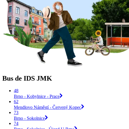
Bus de IDS JMK
48
Brno - Kobylnice - Prace
62
Mendlovo Náměstí - Červený Kopec
73
Brno - Sokolnice
74