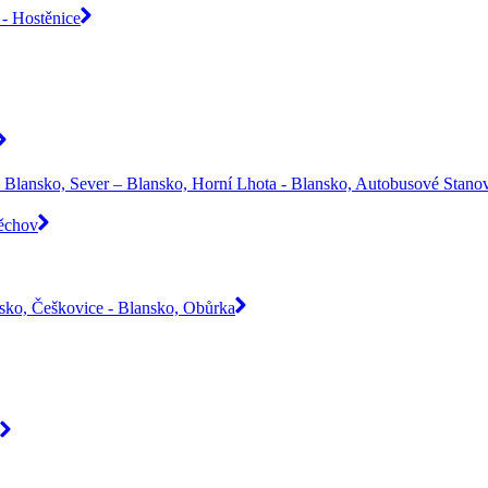
- Hostěnice
 Blansko, Sever – Blansko, Horní Lhota - Blansko, Autobusové Stanov
Těchov
nsko, Češkovice - Blansko, Obůrka