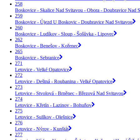
258
Boskovice - Skalice Nad Svitavou - Obora - Doubravice Nad Sv
259
Boskovice - Újezd U Boskovic - Doubravice Nad Svitavou
260
Boskovice - Ludíkov - Sloup - Šošůvka - Lipovec
262
Boskovice - Benešov - Kořenec
265
Boskovice - Sebranice
271
Letovice - Velké Opatovice
272
Letovice - Deštná - Roubanina - Velké Opatovice
273
Letovice - Stvolová - Brněnec - Březová Nad Svitavou
274
Letovice - Křetín - Lazinov - Bohuňov
275
Letovice - Sulíkov - Olešnice
276
Letovice - Nýrov - Kunštát
277