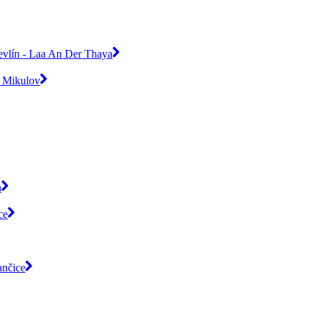
evlín - Laa An Der Thaya
- Mikulov
n
ce
ančice