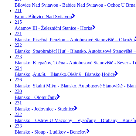
Bílovice Nad Svitavou - Babice Nad Svitavou - Ochoz U Brna 
211
Brno - Bílovice Nad Svitavou
215
Adamov III - Železniční Stanice - Horka
221
Blansko: Písečná, Penzion – Autobusové Stanoviště – Okružní
222
Blansko, Starohraběcí Huť - Blansko, Autobusové Stanoviště –
223
Blansko: Klepačov, Točna - Autobusové Stanoviště - Sever - 
224
Blansko,,Aut.St. - Blansko,Olešná - Blansko,Hořice
226
Blansko, Skalní Mlýn - Blansko, Autobusové Stanoviště - Bla
230
Blansko - Olomučany
231
Blansko - Jedovnice - Studnice
232
Blansko – Ostrov U Macochy – Vysočany – Drahany – Bousín
233
Blansko - Sloup - Ludíkov - Benešov