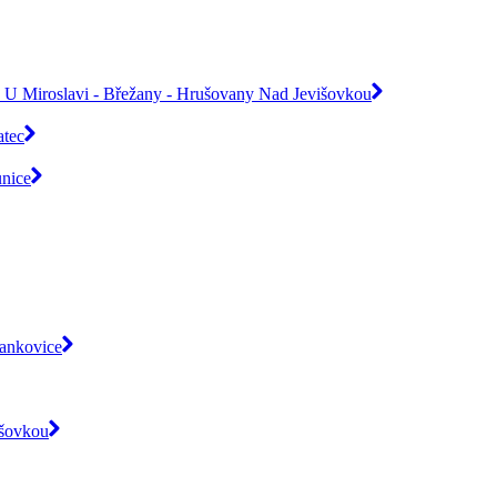
ice U Miroslavi - Břežany - Hrušovany Nad Jevišovkou
atec
nice
rankovice
išovkou