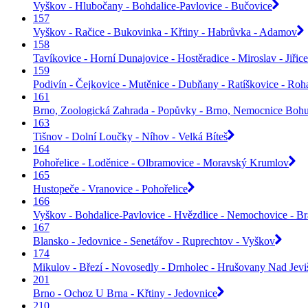
Vyškov - Hlubočany - Bohdalice-Pavlovice - Bučovice
157
Vyškov - Račice - Bukovinka - Křtiny - Habrůvka - Adamov
158
Tavíkovice - Horní Dunajovice - Hostěradice - Miroslav - Jiř
159
Podivín - Čejkovice - Mutěnice - Dubňany - Ratíškovice - Roh
161
Brno, Zoologická Zahrada - Popůvky - Brno, Nemocnice Bohu
163
Tišnov - Dolní Loučky - Níhov - Velká Bíteš
164
Pohořelice - Loděnice - Olbramovice - Moravský Krumlov
165
Hustopeče - Vranovice - Pohořelice
166
Vyškov - Bohdalice-Pavlovice - Hvězdlice - Nemochovice - B
167
Blansko - Jedovnice - Senetářov - Ruprechtov - Vyškov
174
Mikulov - Březí - Novosedly - Drnholec - Hrušovany Nad Jev
201
Brno - Ochoz U Brna - Křtiny - Jedovnice
210