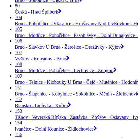
Brno - Sokolnice - Újezd U Brna
80
Česká - Hrad Špilberk
104
Brno - Pohořelice - Vlasatice - Hrušovany Nad Jevišovkou - H
105
Brno - Modřice - Pohořelice - Pasohlávky - Dolní Dunajovice 
106
Brno - Slavkov U Brna - Žarošice - Dražůvky - Kyjov
107
Vyškov - Rousínov - Brno
108
Brno - Modřice - Pohořelice - Lechovice - Znojmo
109
Brno - Telnice - Klobouky U Brna - Čejč - Mutěnice - Hodoní
151
Brno - Šlapanice - Kobylnice - Sokolnice - Měnín - Židlochovi
152
Blansko - Lipůvka - Kuřim
153
Tišnov - Veverská Bítýška - Zastávka - Zbýšov - Oslavany - Iv
154
Ivančice - Dolní Kounice - Židlochovice
156