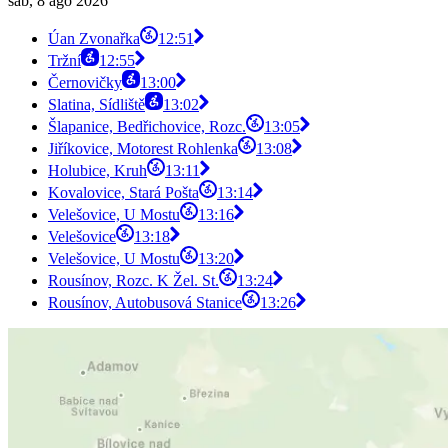
sáb, 8 ago 2026
Úan Zvonařka
12:51
Tržní
12:55
Černovičky
13:00
Slatina, Sídliště
13:02
Šlapanice, Bedřichovice, Rozc.
13:05
Jiříkovice, Motorest Rohlenka
13:08
Holubice, Kruh
13:11
Kovalovice, Stará Pošta
13:14
Velešovice, U Mostu
13:16
Velešovice
13:18
Velešovice, U Mostu
13:20
Rousínov, Rozc. K Žel. St.
13:24
Rousínov, Autobusová Stanice
13:26