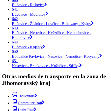
Bučovice - Rašovice
641
Bučovice - Mouřínov
642
Bučovice - Ždánice - Lovčice - Bukovany - Kyjov
643
Bučovice - Nesovice - Hvězdlice - Nemochovice -
Brankovice
644
Bučovice - Kojátky
650
Bohdalice-Pavlovice - Nesovice - Nemotice - Koryčany
651
Nesovice - Brankovice - Kožušice - Střílky
Otros medios de transporte en la zona de
Jihomoravský kraj
Trolleybus
Commuter Rail
Light Rail