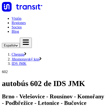
Visión
Regiones
Socios
Blog
Español
Chequia
Jihomoravský kraj
IDS JMK
602
autobús 602 de IDS JMK
Brno - Velešovice - Rousínov - Komořany
- Podbřežice - Letonice - Bučovice