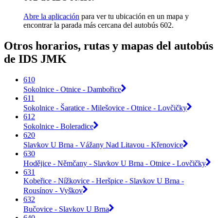
Abre la aplicación
para ver tu ubicación en un mapa y
encontrar la parada más cercana del autobús 602.
Otros horarios, rutas y mapas del autobús
de IDS JMK
610
Sokolnice - Otnice - Dambořice
611
Sokolnice - Šaratice - Milešovice - Otnice - Lovčičky
612
Sokolnice - Boleradice
620
Slavkov U Brna - Vážany Nad Litavou - Křenovice
630
Hodějice - Němčany - Slavkov U Brna - Otnice - Lovčičky
631
Kobeřice - Nížkovice - Heršpice - Slavkov U Brna -
Rousínov - Vyškov
632
Bučovice - Slavkov U Brna
640