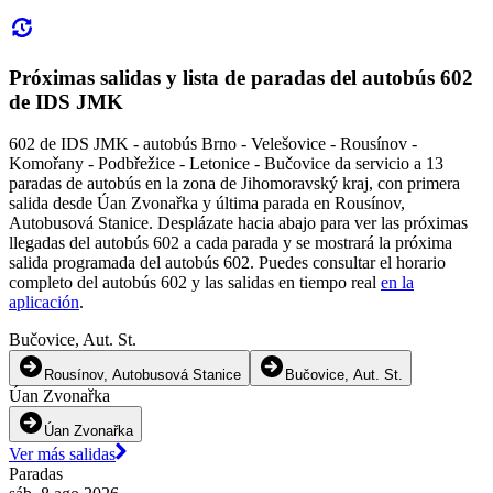
Próximas salidas y lista de paradas del autobús 602
de IDS JMK
602 de IDS JMK - autobús Brno - Velešovice - Rousínov -
Komořany - Podbřežice - Letonice - Bučovice da servicio a 13
paradas de autobús en la zona de Jihomoravský kraj, con primera
salida desde Úan Zvonařka y última parada en Rousínov,
Autobusová Stanice. Desplázate hacia abajo para ver las próximas
llegadas del autobús 602 a cada parada y se mostrará la próxima
salida programada del autobús 602. Puedes consultar el horario
completo del autobús 602 y las salidas en tiempo real
en la
aplicación
.
Bučovice, Aut. St.
Rousínov, Autobusová Stanice
Bučovice, Aut. St.
Úan Zvonařka
Úan Zvonařka
Ver más salidas
Paradas