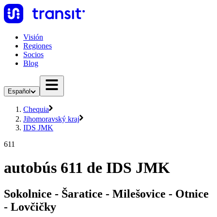
Visión
Regiones
Socios
Blog
Español
Chequia
Jihomoravský kraj
IDS JMK
611
autobús 611 de IDS JMK
Sokolnice - Šaratice - Milešovice - Otnice
- Lovčičky