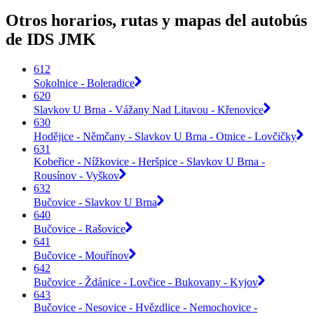
Otros horarios, rutas y mapas del autobús
de IDS JMK
612
Sokolnice - Boleradice
620
Slavkov U Brna - Vážany Nad Litavou - Křenovice
630
Hodějice - Němčany - Slavkov U Brna - Otnice - Lovčičky
631
Kobeřice - Nížkovice - Heršpice - Slavkov U Brna -
Rousínov - Vyškov
632
Bučovice - Slavkov U Brna
640
Bučovice - Rašovice
641
Bučovice - Mouřínov
642
Bučovice - Ždánice - Lovčice - Bukovany - Kyjov
643
Bučovice - Nesovice - Hvězdlice - Nemochovice -