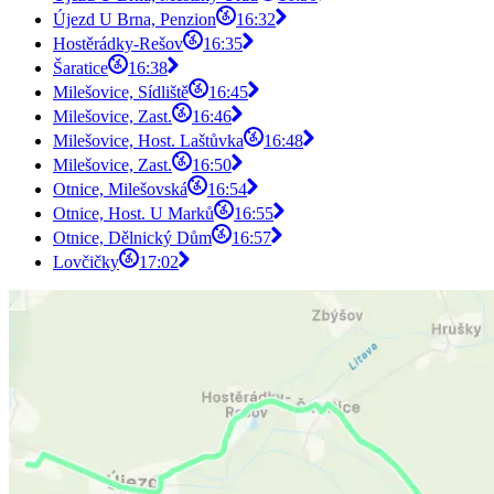
Újezd U Brna, Penzion
16:32
Hostěrádky-Rešov
16:35
Šaratice
16:38
Milešovice, Sídliště
16:45
Milešovice, Zast.
16:46
Milešovice, Host. Laštůvka
16:48
Milešovice, Zast.
16:50
Otnice, Milešovská
16:54
Otnice, Host. U Marků
16:55
Otnice, Dělnický Dům
16:57
Lovčičky
17:02