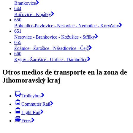
Brankovice
644
Bučovice - Kojátky
650
Bohdalice-Pavlovice - Nesovice - Nemotice - Koryčany
651
Nesovice - Brankovice - Kožušice - Střílky
655
Ždánice - Žarošice - Násedlovice - Čejč
660
Kyjov - Žarošice - Uhřice - Dambořice
Otros medios de transporte en la zona de
Jihomoravský kraj
Trolleybus
Commuter Rail
Light Rail
Ferry