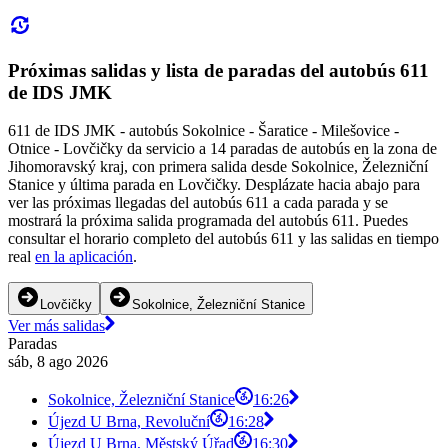
Próximas salidas y lista de paradas del autobús 611
de IDS JMK
611 de IDS JMK - autobús Sokolnice - Šaratice - Milešovice -
Otnice - Lovčičky da servicio a 14 paradas de autobús en la zona de
Jihomoravský kraj, con primera salida desde Sokolnice, Železniční
Stanice y última parada en Lovčičky. Desplázate hacia abajo para
ver las próximas llegadas del autobús 611 a cada parada y se
mostrará la próxima salida programada del autobús 611. Puedes
consultar el horario completo del autobús 611 y las salidas en tiempo
real
en la aplicación
.
Lovčičky
Sokolnice, Železniční Stanice
Ver más salidas
Paradas
sáb, 8 ago 2026
Sokolnice, Železniční Stanice
16:26
Újezd U Brna, Revoluční
16:28
Újezd U Brna, Městský Úřad
16:30