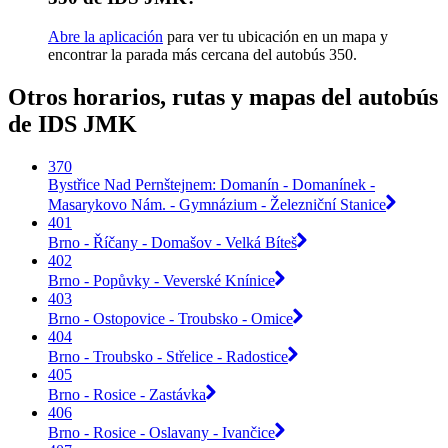
Abre la aplicación
para ver tu ubicación en un mapa y
encontrar la parada más cercana del autobús 350.
Otros horarios, rutas y mapas del autobús
de IDS JMK
370
Bystřice Nad Pernštejnem: Domanín - Domanínek -
Masarykovo Nám. - Gymnázium - Železniční Stanice
401
Brno - Říčany - Domašov - Velká Bíteš
402
Brno - Popůvky - Veverské Knínice
403
Brno - Ostopovice - Troubsko - Omice
404
Brno - Troubsko - Střelice - Radostice
405
Brno - Rosice - Zastávka
406
Brno - Rosice - Oslavany - Ivančice