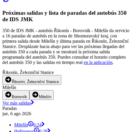
Próximas salidas y lista de paradas del autobús 350
de IDS JMK
350 de IDS JMK - autobús Řikonín - Borovník - Milešín da servicio
a 16 paradas de autobús en la zona de Jihomoravský kraj, con
primera salida desde Milešín y última parada en Řikonín, Železniční
Stanice. Desplázate hacia abajo para ver las próximas llegadas del
autobús 350 a cada parada y se mostrará la próxima salida
programada del autobús 350. Puedes consultar el horario completo
del autobús 350 y las salidas en tiempo real
en la aplicación
.
Řikonín, Železniční Stanice
Řikonín, Železniční Stanice
Milešín
Borovník
Milešín
Ver más salidas
Paradas
jue, 6 ago 2026
Milešín
6:24
Heřmanov
6:28