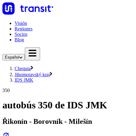
Visión
Regiones
Socios
Blog
Español
Chequia
Jihomoravský kraj
IDS JMK
350
autobús 350 de IDS JMK
Řikonín - Borovník - Milešín