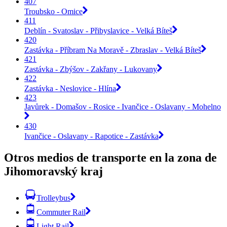
407
Troubsko - Omice
411
Deblín - Svatoslav - Přibyslavice - Velká Bíteš
420
Zastávka - Příbram Na Moravě - Zbraslav - Velká Bíteš
421
Zastávka - Zbýšov - Zakřany - Lukovany
422
Zastávka - Neslovice - Hlína
423
Javůrek - Domašov - Rosice - Ivančice - Oslavany - Mohelno
430
Ivančice - Oslavany - Rapotice - Zastávka
Otros medios de transporte en la zona de
Jihomoravský kraj
Trolleybus
Commuter Rail
Light Rail