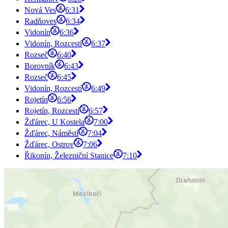
Nová Ves
6:31
Radňoves
6:34
Vidonín
6:36
Vidonín, Rozcestí
6:37
Rozseč
6:40
Borovník
6:43
Rozseč
6:45
Vidonín, Rozcestí
6:49
Rojetín
6:56
Rojetín, Rozcestí
6:57
Žďárec, U Kostela
7:00
Žďárec, Náměstí
7:04
Žďárec, Ostrov
7:06
Řikonín, Železniční Stanice
7:10