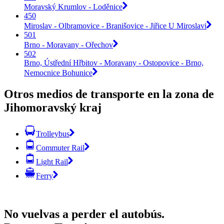
Moravský Krumlov - Loděnice
450
Miroslav - Olbramovice - Branišovice - Jiřice U Miroslavi
501
Brno - Moravany - Ořechov
502
Brno, Ústřední Hřbitov - Moravany - Ostopovice - Brno,
Nemocnice Bohunice
Otros medios de transporte en la zona de
Jihomoravský kraj
Trolleybus
Commuter Rail
Light Rail
Ferry
No vuelvas a perder el autobús.