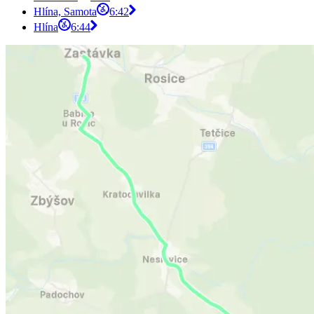
Hlína, Samota
6:42
Hlína
6:44