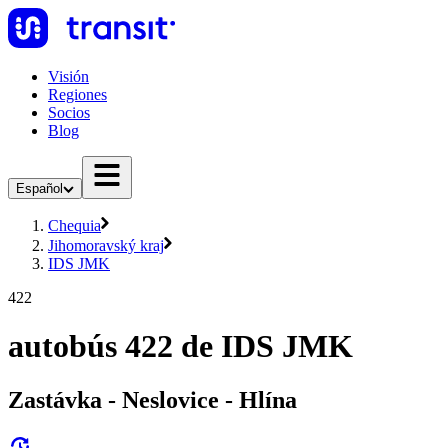
Visión
Regiones
Socios
Blog
Español
Chequia
Jihomoravský kraj
IDS JMK
422
autobús 422 de IDS JMK
Zastávka - Neslovice - Hlína