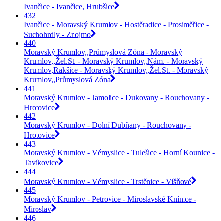
Ivančice - Ivančice, Hrubšice
432
Ivančice - Moravský Krumlov - Hostěradice - Prosiměřice -
Suchohrdly - Znojmo
440
Moravský Krumlov,,Průmyslová Zóna - Moravský
Krumlov,,Žel.St. - Moravský Krumlov,,Nám. - Moravský
Krumlov,Rakšice - Moravský Krumlov,,Žel.St. - Moravský
Krumlov,,Průmyslová Zóna
441
Moravský Krumlov - Jamolice - Dukovany - Rouchovany -
Hrotovice
442
Moravský Krumlov - Dolní Dubňany - Rouchovany -
Hrotovice
443
Moravský Krumlov - Vémyslice - Tulešice - Horní Kounice -
Tavíkovice
444
Moravský Krumlov - Vémyslice - Trstěnice - Višňové
445
Moravský Krumlov - Petrovice - Miroslavské Knínice -
Miroslav
446