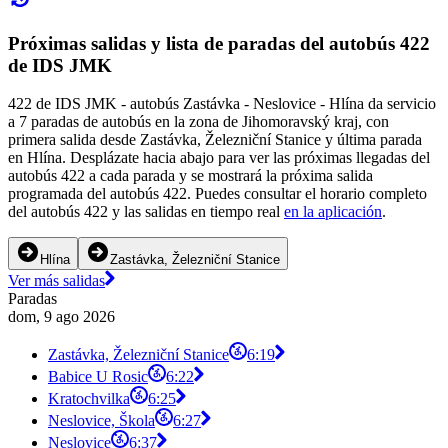
Próximas salidas y lista de paradas del autobús 422
de IDS JMK
422 de IDS JMK - autobús Zastávka - Neslovice - Hlína da servicio
a 7 paradas de autobús en la zona de Jihomoravský kraj, con
primera salida desde Zastávka, Železniční Stanice y última parada
en Hlína. Desplázate hacia abajo para ver las próximas llegadas del
autobús 422 a cada parada y se mostrará la próxima salida
programada del autobús 422. Puedes consultar el horario completo
del autobús 422 y las salidas en tiempo real
en la aplicación
.
Hlína
Zastávka, Železniční Stanice
Ver más salidas
Paradas
dom, 9 ago 2026
Zastávka, Železniční Stanice
6:19
Babice U Rosic
6:22
Kratochvilka
6:25
Neslovice, Škola
6:27
Neslovice
6:37