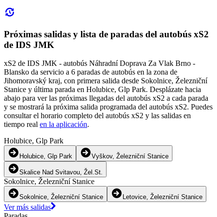
Próximas salidas y lista de paradas del autobús xS2
de IDS JMK
xS2 de IDS JMK - autobús Náhradní Doprava Za Vlak Brno -
Blansko da servicio a 6 paradas de autobús en la zona de
Jihomoravský kraj, con primera salida desde Sokolnice, Železniční
Stanice y última parada en Holubice, Glp Park. Desplázate hacia
abajo para ver las próximas llegadas del autobús xS2 a cada parada
y se mostrará la próxima salida programada del autobús xS2. Puedes
consultar el horario completo del autobús xS2 y las salidas en
tiempo real
en la aplicación
.
Holubice, Glp Park
Holubice, Glp Park
Vyškov, Železniční Stanice
Skalice Nad Svitavou, Žel.St.
Sokolnice, Železniční Stanice
Sokolnice, Železniční Stanice
Letovice, Železniční Stanice
Ver más salidas
Paradas