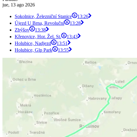
jue, 13 ago 2026
Sokolnice, Železniční Stanice
13:26
Újezd U Brna, Revoluční
13:28
Zbýšov
13:38
Křenovice, Hor. Žel. St.
13:43
Holubice, Nadjezd
13:51
Holubice, Glp Park
13:55