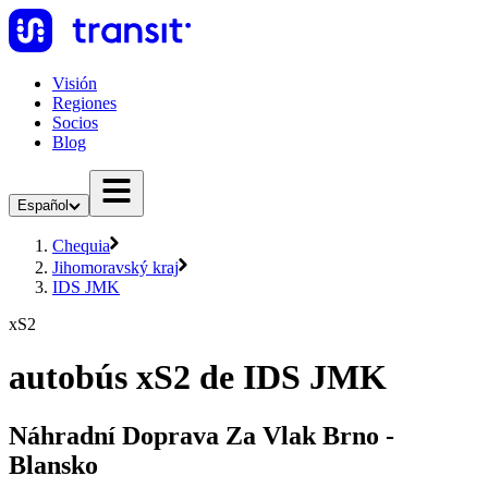
Visión
Regiones
Socios
Blog
Español
Chequia
Jihomoravský kraj
IDS JMK
xS2
autobús xS2 de IDS JMK
Náhradní Doprava Za Vlak Brno -
Blansko