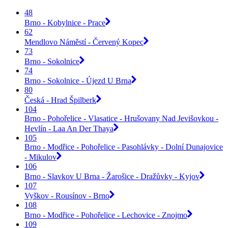
48
Brno - Kobylnice - Prace
62
Mendlovo Náměstí - Červený Kopec
73
Brno - Sokolnice
74
Brno - Sokolnice - Újezd U Brna
80
Česká - Hrad Špilberk
104
Brno - Pohořelice - Vlasatice - Hrušovany Nad Jevišovkou -
Hevlín - Laa An Der Thaya
105
Brno - Modřice - Pohořelice - Pasohlávky - Dolní Dunajovice
- Mikulov
106
Brno - Slavkov U Brna - Žarošice - Dražůvky - Kyjov
107
Vyškov - Rousínov - Brno
108
Brno - Modřice - Pohořelice - Lechovice - Znojmo
109