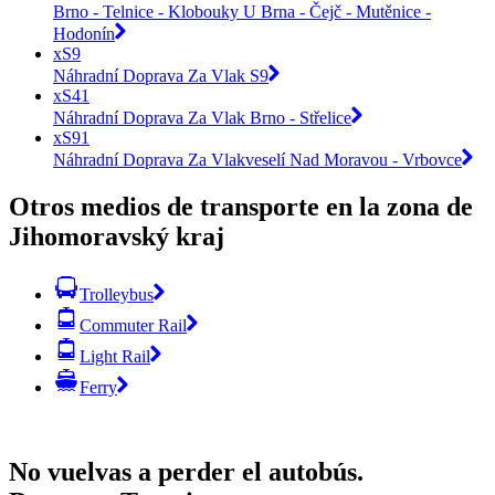
Brno - Telnice - Klobouky U Brna - Čejč - Mutěnice -
Hodonín
xS9
Náhradní Doprava Za Vlak S9
xS41
Náhradní Doprava Za Vlak Brno - Střelice
xS91
Náhradní Doprava Za Vlakveselí Nad Moravou - Vrbovce
Otros medios de transporte en la zona de
Jihomoravský kraj
Trolleybus
Commuter Rail
Light Rail
Ferry
No vuelvas a perder el autobús.