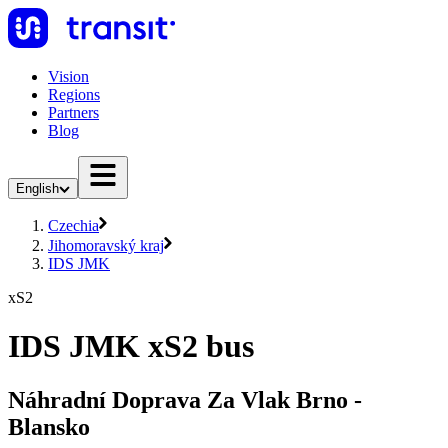
Vision
Regions
Partners
Blog
English
Czechia
Jihomoravský kraj
IDS JMK
xS2
IDS JMK xS2 bus
Náhradní Doprava Za Vlak Brno -
Blansko