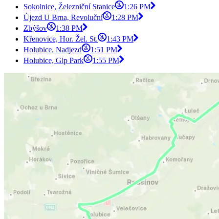
Sokolnice, Železniční Stanice
1:26 PM
Újezd U Brna, Revoluční
1:28 PM
Zbýšov
1:38 PM
Křenovice, Hor. Žel. St.
1:43 PM
Holubice, Nadjezd
1:51 PM
Holubice, Glp Park
1:55 PM