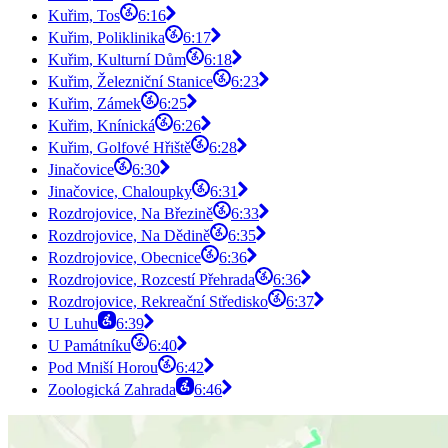
Kuřim, Tos
6:16
Kuřim, Poliklinika
6:17
Kuřim, Kulturní Dům
6:18
Kuřim, Železniční Stanice
6:23
Kuřim, Zámek
6:25
Kuřim, Knínická
6:26
Kuřim, Golfové Hřiště
6:28
Jinačovice
6:30
Jinačovice, Chaloupky
6:31
Rozdrojovice, Na Březině
6:33
Rozdrojovice, Na Dědině
6:35
Rozdrojovice, Obecnice
6:36
Rozdrojovice, Rozcestí Přehrada
6:36
Rozdrojovice, Rekreační Středisko
6:37
U Luhu
6:39
U Památníku
6:40
Pod Mniší Horou
6:42
Zoologická Zahrada
6:46