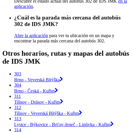
Descubre el estado actual del autobús 302 de IDS JMK
en la
aplicación
.
¿Cuál es la parada más cercana del autobús
302 de IDS JMK?
Abre la aplicación
para ver tu ubicación en un mapa y
encontrar la parada más cercana del autobús 302.
Otros horarios, rutas y mapas del autobús
de IDS JMK
303
Brno - Veverská Bítýška
304
Brno - Česká - Kuřim
311
Tišnov - Drásov - Kuřim
312
Tišnov - Veverská Bítýška - Kuřim
313
Lysice - Býkovice - Brťov-Jeneč - Lipůvka - Kuřim
314