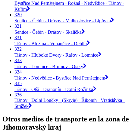
Bystřice Nad Pernštejnem - Rožná - Nedvědice - Tišnov -
Kuřim
320
Sentice - Čebín - Drásov - Malhostovice - Lipůvka
321
Sentice - Čebín - Drásov - Skalička
331
Tišnov - Březina - Vohančice - Deblín
332
Tišnov - Hluboké Dvory - Rašov - Lomnice
333
Tišnov - Lomnice - Brumov - Osiky
334
Tišnov - Nedvědice - Bystřice Nad Pernštejnem
335
Tišnov - Olší - Drahonín - Dolní Rožínka
336
Tišnov - Dolní Loučky - (Skryje) - Řikonín - Vratislávka -
Strážek
Otros medios de transporte en la zona de
Jihomoravský kraj