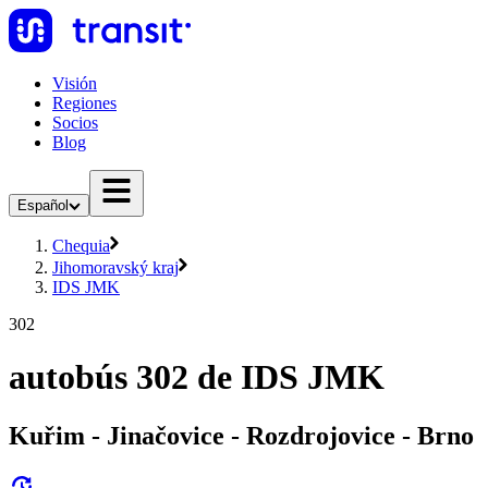
Visión
Regiones
Socios
Blog
Español
Chequia
Jihomoravský kraj
IDS JMK
302
autobús 302 de IDS JMK
Kuřim - Jinačovice - Rozdrojovice - Brno