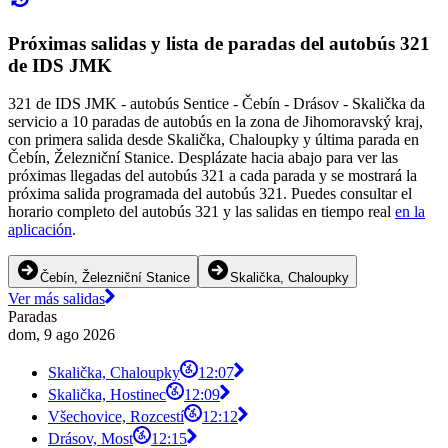
Próximas salidas y lista de paradas del autobús 321
de IDS JMK
321 de IDS JMK - autobús Sentice - Čebín - Drásov - Skalička da
servicio a 10 paradas de autobús en la zona de Jihomoravský kraj,
con primera salida desde Skalička, Chaloupky y última parada en
Čebín, Železniční Stanice. Desplázate hacia abajo para ver las
próximas llegadas del autobús 321 a cada parada y se mostrará la
próxima salida programada del autobús 321. Puedes consultar el
horario completo del autobús 321 y las salidas en tiempo real
en la
aplicación
.
Čebín, Železniční Stanice
Skalička, Chaloupky
Ver más salidas
Paradas
dom, 9 ago 2026
Skalička, Chaloupky
12:07
Skalička, Hostinec
12:09
Všechovice, Rozcestí
12:12
Drásov, Most
12:15