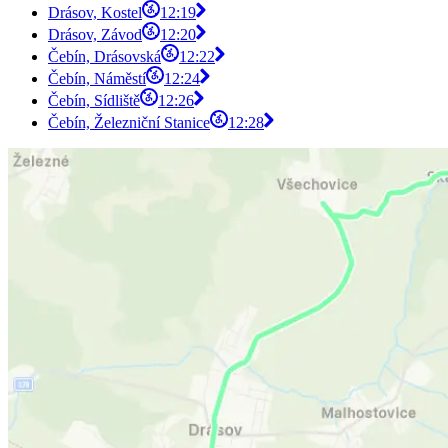
Drásov, Kostel
12:19
Drásov, Závod
12:20
Čebín, Drásovská
12:22
Čebín, Náměstí
12:24
Čebín, Sídliště
12:26
Čebín, Železniční Stanice
12:28