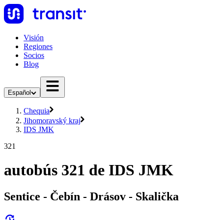
Visión
Regiones
Socios
Blog
Español
Chequia
Jihomoravský kraj
IDS JMK
321
autobús 321 de IDS JMK
Sentice - Čebín - Drásov - Skalička