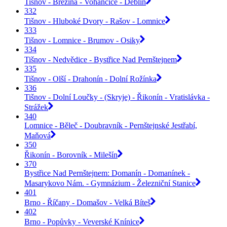
Tišnov - Březina - Vohančice - Deblín
332
Tišnov - Hluboké Dvory - Rašov - Lomnice
333
Tišnov - Lomnice - Brumov - Osiky
334
Tišnov - Nedvědice - Bystřice Nad Pernštejnem
335
Tišnov - Olší - Drahonín - Dolní Rožínka
336
Tišnov - Dolní Loučky - (Skryje) - Řikonín - Vratislávka -
Strážek
340
Lomnice - Běleč - Doubravník - Pernštejnské Jestřabí,
Maňová
350
Řikonín - Borovník - Milešín
370
Bystřice Nad Pernštejnem: Domanín - Domanínek -
Masarykovo Nám. - Gymnázium - Železniční Stanice
401
Brno - Říčany - Domašov - Velká Bíteš
402
Brno - Popůvky - Veverské Knínice