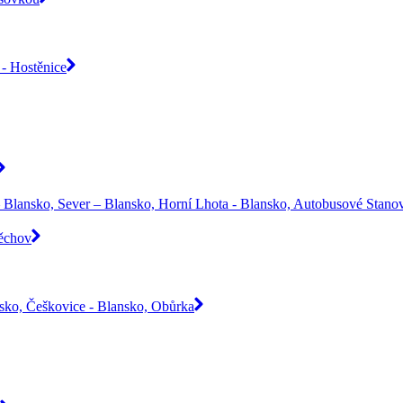
- Hostěnice
 Blansko, Sever – Blansko, Horní Lhota - Blansko, Autobusové Stanov
Těchov
nsko, Češkovice - Blansko, Obůrka