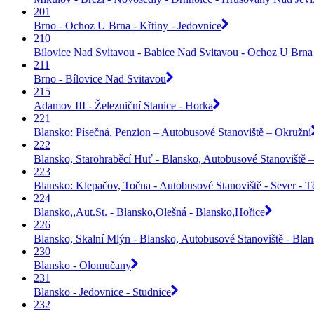
201
Brno - Ochoz U Brna - Křtiny - Jedovnice
210
Bílovice Nad Svitavou - Babice Nad Svitavou - Ochoz U Brna 
211
Brno - Bílovice Nad Svitavou
215
Adamov III - Železniční Stanice - Horka
221
Blansko: Písečná, Penzion – Autobusové Stanoviště – Okružní
222
Blansko, Starohraběcí Huť - Blansko, Autobusové Stanoviště –
223
Blansko: Klepačov, Točna - Autobusové Stanoviště - Sever - 
224
Blansko,,Aut.St. - Blansko,Olešná - Blansko,Hořice
226
Blansko, Skalní Mlýn - Blansko, Autobusové Stanoviště - Bla
230
Blansko - Olomučany
231
Blansko - Jedovnice - Studnice
232