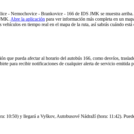
lice - Nemochovice - Brankovice - 166 de IDS JMK se muestra arriba. E
S JMK.
Abre la aplicación
para ver información más completa en un mapa s
 vehículos en tiempo real en el mapa de la ruta, así sabrás cuándo está 
ón que pueda afectar al horario del autobús 166, como desvíos, traslado
birte para recibir notificaciones de cualquier alerta de servicio emitid
ra: 10:50) y llegará a Vyškov, Autobusové Nádraží (hora: 11:42). Puedes 