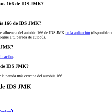
tobús 166 de IDS JMK?
.
bús 166 de IDS JMK?
 de afluencia del autobús 166 de IDS JMK
en la aplicación
(disponible e
llegue a tu parada de autobús.
DS JMK?
plicación
.
6 de IDS JMK?
r la parada más cercana del autobús 166.
s de IDS JMK
išovkou