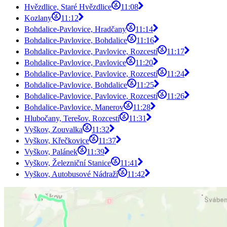
Hvězdlice, Staré Hvězdlice
11:08
Kozlany
11:12
Bohdalice-Pavlovice, Hradčany
11:14
Bohdalice-Pavlovice, Bohdalice
11:16
Bohdalice-Pavlovice, Pavlovice, Rozcestí
11:17
Bohdalice-Pavlovice, Pavlovice
11:20
Bohdalice-Pavlovice, Pavlovice, Rozcestí
11:24
Bohdalice-Pavlovice, Bohdalice
11:25
Bohdalice-Pavlovice, Pavlovice, Rozcestí
11:26
Bohdalice-Pavlovice, Manerov
11:28
Hlubočany, Terešov, Rozcestí
11:31
Vyškov, Zouvalka
11:32
Vyškov, Křečkovice
11:37
Vyškov, Palánek
11:39
Vyškov, Železniční Stanice
11:41
Vyškov, Autobusové Nádraží
11:42