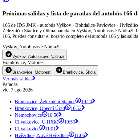
Próximas salidas y lista de paradas del autobús 166
166 de IDS JMK - autobús Vyškov - Bohdalice-Pavlovice - Hvězdlice 
Železniční Stanice y última parada en Vyškov, Autobusové Nádraží. De
166. Puedes consultar el horario completo del autobús 166 y las salid
Vyškov, Autobusové Nádraží
Vyškov, Autobusové Nádraží
Brankovice, Motorest
Brankovice, Motorest
Brankovice, Škola
Ver más salidas
Paradas
vie, 7 ago 2026
Brankovice, Železniční Stanice
10:50
Brankovice, Obecní Úřad
10:52
Nemochovice
10:56
Chvalkovice, U Hřiště
10:59
Chvalkovice
11:01
Hvězdlice, Nové Hvězdlice
11:06