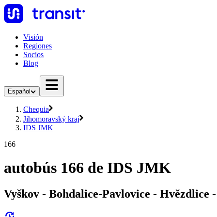
Visión
Regiones
Socios
Blog
Español
Chequia
Jihomoravský kraj
IDS JMK
166
autobús 166 de IDS JMK
Vyškov - Bohdalice-Pavlovice - Hvězdlice 