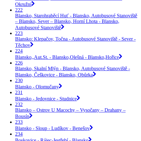
Okružní
222
Blansko, Starohraběcí Huť - Blansko, Autobusové Stanoviště
– Blansko, Sever – Blansko, Horní Lhota - Blansko,
Autobusové Stanoviště
223
Blansko: Klepačov, Točna - Autobusové Stanoviště - Sever -
Těchov
224
Blansko,,Aut.St. - Blansko,Olešná - Blansko,Hořice
226
Blansko, Skalní Mlýn - Blansko, Autobusové Stanoviště -
Blansko, Češkovice - Blansko, Obůrka
230
Blansko - Olomučany
231
Blansko - Jedovnice - Studnice
232
Blansko – Ostrov U Macochy – Vysočany – Drahany –
Bousín
233
Blansko - Sloup - Ludíkov - Benešov
234
Boskovice - Rájec-Jestřebí - Blansko