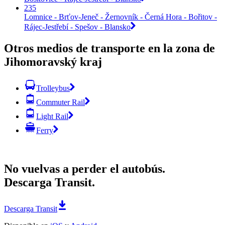
235
Lomnice - Brťov-Jeneč - Žernovník - Černá Hora - Bořitov -
Rájec-Jestřebí - Spešov - Blansko
Otros medios de transporte en la zona de
Jihomoravský kraj
Trolleybus
Commuter Rail
Light Rail
Ferry
No vuelvas a perder el autobús.
Descarga Transit.
Descarga Transit