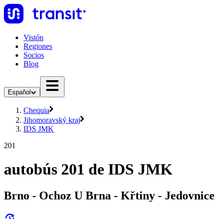
Visión
Regiones
Socios
Blog
Español
Chequia
Jihomoravský kraj
IDS JMK
201
autobús 201 de IDS JMK
Brno - Ochoz U Brna - Křtiny - Jedovnice