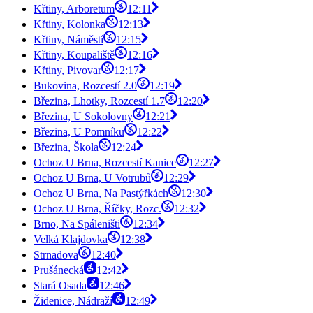
Křtiny, Arboretum
12:11
Křtiny, Kolonka
12:13
Křtiny, Náměstí
12:15
Křtiny, Koupaliště
12:16
Křtiny, Pivovar
12:17
Bukovina, Rozcestí 2.0
12:19
Březina, Lhotky, Rozcestí 1.7
12:20
Březina, U Sokolovny
12:21
Březina, U Pomníku
12:22
Březina, Škola
12:24
Ochoz U Brna, Rozcestí Kanice
12:27
Ochoz U Brna, U Votrubů
12:29
Ochoz U Brna, Na Pastýřkách
12:30
Ochoz U Brna, Říčky, Rozc.
12:32
Brno, Na Spáleništi
12:34
Velká Klajdovka
12:38
Strnadova
12:40
Prušánecká
12:42
Stará Osada
12:46
Židenice, Nádraží
12:49