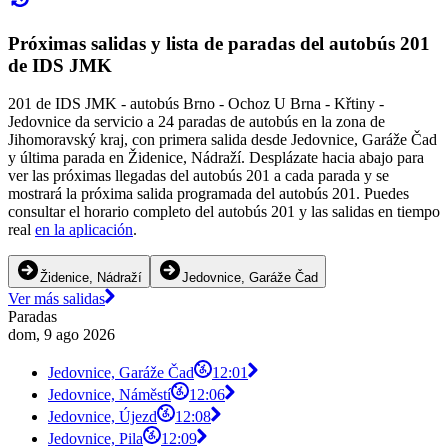
Próximas salidas y lista de paradas del autobús 201
de IDS JMK
201 de IDS JMK - autobús Brno - Ochoz U Brna - Křtiny -
Jedovnice da servicio a 24 paradas de autobús en la zona de
Jihomoravský kraj, con primera salida desde Jedovnice, Garáže Čad
y última parada en Židenice, Nádraží. Desplázate hacia abajo para
ver las próximas llegadas del autobús 201 a cada parada y se
mostrará la próxima salida programada del autobús 201. Puedes
consultar el horario completo del autobús 201 y las salidas en tiempo
real
en la aplicación
.
Židenice, Nádraží
Jedovnice, Garáže Čad
Ver más salidas
Paradas
dom, 9 ago 2026
Jedovnice, Garáže Čad
12:01
Jedovnice, Náměstí
12:06
Jedovnice, Újezd
12:08
Jedovnice, Pila
12:09