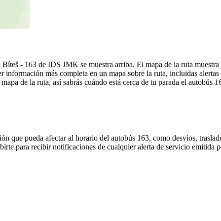
á Bíteš - 163 de IDS JMK se muestra arriba. El mapa de la ruta muestr
r información más completa en un mapa sobre la ruta, incluidas alertas
mapa de la ruta, así sabrás cuándo está cerca de tu parada el autobús 1
ón que pueda afectar al horario del autobús 163, como desvíos, traslado
birte para recibir notificaciones de cualquier alerta de servicio emitid