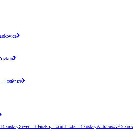
rankovice
išovkou
- Hostěnice
 Blansko, Sever – Blansko, Horní Lhota - Blansko, Autobusové Stanov