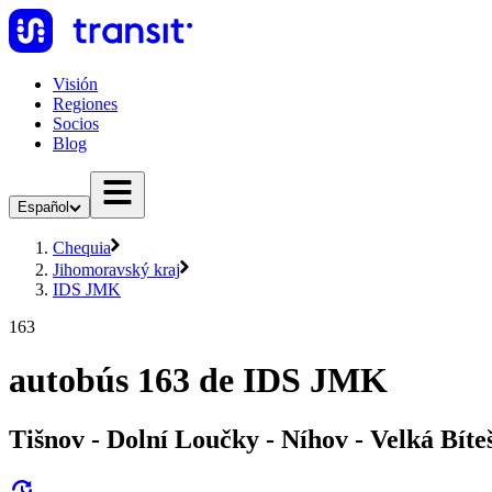
Visión
Regiones
Socios
Blog
Español
Chequia
Jihomoravský kraj
IDS JMK
163
autobús 163 de IDS JMK
Tišnov - Dolní Loučky - Níhov - Velká Bíte