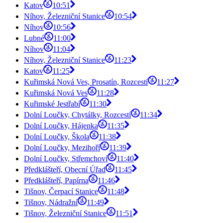
Katov
10:51
Níhov, Železniční Stanice
10:54
Níhov
10:56
Lubné
11:00
Níhov
11:04
Níhov, Železniční Stanice
11:23
Katov
11:25
Kuřimská Nová Ves, Prosatín, Rozcestí
11:27
Kuřimská Nová Ves
11:28
Kuřimské Jestřabí
11:30
Dolní Loučky, Chytálky, Rozcestí
11:34
Dolní Loučky, Hájenka
11:35
Dolní Loučky, Škola
11:38
Dolní Loučky, Mezihoří
11:39
Dolní Loučky, Střemchoví
11:40
Předklášteří, Obecní Úřad
11:45
Předklášteří, Papírna
11:46
Tišnov, Čerpací Stanice
11:48
Tišnov, Nádražní
11:49
Tišnov, Železniční Stanice
11:51