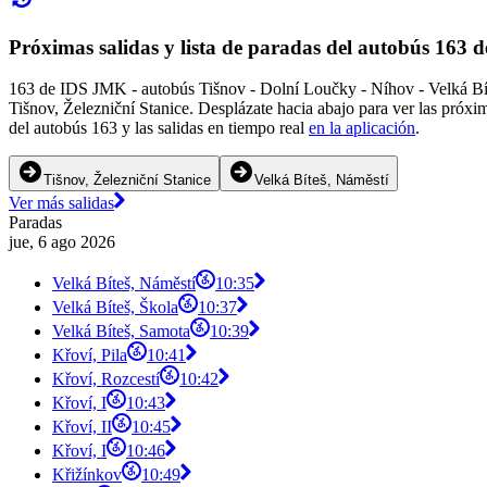
Próximas salidas y lista de paradas del autobús 163
163 de IDS JMK - autobús Tišnov - Dolní Loučky - Níhov - Velká Bíte
Tišnov, Železniční Stanice. Desplázate hacia abajo para ver las próxi
del autobús 163 y las salidas en tiempo real
en la aplicación
.
Tišnov, Železniční Stanice
Velká Bíteš, Náměstí
Ver más salidas
Paradas
jue, 6 ago 2026
Velká Bíteš, Náměstí
10:35
Velká Bíteš, Škola
10:37
Velká Bíteš, Samota
10:39
Křoví, Pila
10:41
Křoví, Rozcestí
10:42
Křoví, I
10:43
Křoví, II
10:45
Křoví, I
10:46
Křižínkov
10:49