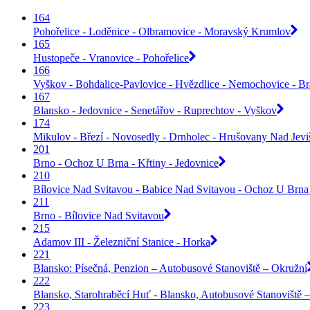
164
Pohořelice - Loděnice - Olbramovice - Moravský Krumlov
165
Hustopeče - Vranovice - Pohořelice
166
Vyškov - Bohdalice-Pavlovice - Hvězdlice - Nemochovice - B
167
Blansko - Jedovnice - Senetářov - Ruprechtov - Vyškov
174
Mikulov - Březí - Novosedly - Drnholec - Hrušovany Nad Jev
201
Brno - Ochoz U Brna - Křtiny - Jedovnice
210
Bílovice Nad Svitavou - Babice Nad Svitavou - Ochoz U Brna 
211
Brno - Bílovice Nad Svitavou
215
Adamov III - Železniční Stanice - Horka
221
Blansko: Písečná, Penzion – Autobusové Stanoviště – Okružní
222
Blansko, Starohraběcí Huť - Blansko, Autobusové Stanoviště –
223