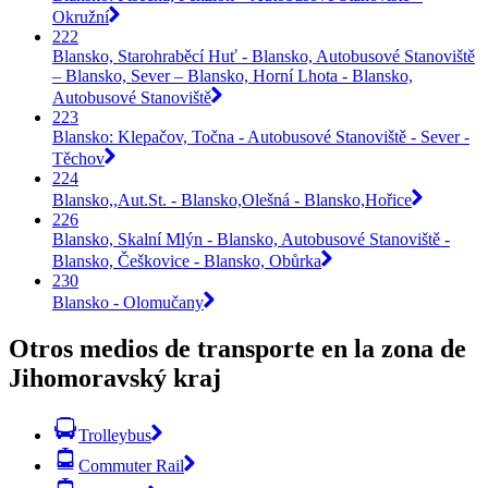
Okružní
222
Blansko, Starohraběcí Huť - Blansko, Autobusové Stanoviště
– Blansko, Sever – Blansko, Horní Lhota - Blansko,
Autobusové Stanoviště
223
Blansko: Klepačov, Točna - Autobusové Stanoviště - Sever -
Těchov
224
Blansko,,Aut.St. - Blansko,Olešná - Blansko,Hořice
226
Blansko, Skalní Mlýn - Blansko, Autobusové Stanoviště -
Blansko, Češkovice - Blansko, Obůrka
230
Blansko - Olomučany
Otros medios de transporte en la zona de
Jihomoravský kraj
Trolleybus
Commuter Rail