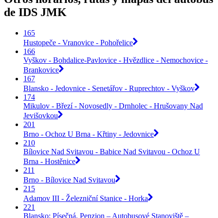
de IDS JMK
165
Hustopeče - Vranovice - Pohořelice
166
Vyškov - Bohdalice-Pavlovice - Hvězdlice - Nemochovice -
Brankovice
167
Blansko - Jedovnice - Senetářov - Ruprechtov - Vyškov
174
Mikulov - Březí - Novosedly - Drnholec - Hrušovany Nad
Jevišovkou
201
Brno - Ochoz U Brna - Křtiny - Jedovnice
210
Bílovice Nad Svitavou - Babice Nad Svitavou - Ochoz U
Brna - Hostěnice
211
Brno - Bílovice Nad Svitavou
215
Adamov III - Železniční Stanice - Horka
221
Blansko: Písečná, Penzion – Autobusové Stanoviště –