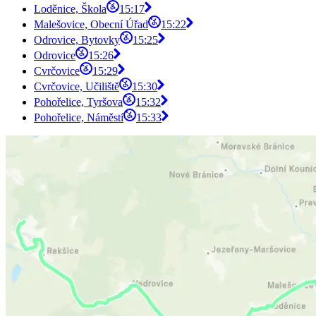
Loděnice, Škola
15:17
Malešovice, Obecní Úřad
15:22
Odrovice, Bytovky
15:25
Odrovice
15:26
Cvrčovice
15:29
Cvrčovice, Učiliště
15:30
Pohořelice, Tyršova
15:32
Pohořelice, Náměstí
15:33