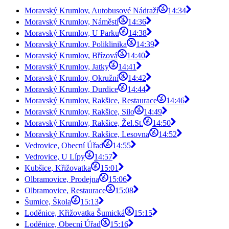
Moravský Krumlov, Autobusové Nádraží
14:34
Moravský Krumlov, Náměstí
14:36
Moravský Krumlov, U Parku
14:38
Moravský Krumlov, Poliklinika
14:39
Moravský Krumlov, Břízová
14:40
Moravský Krumlov, Jatky
14:41
Moravský Krumlov, Okružní
14:42
Moravský Krumlov, Durdice
14:44
Moravský Krumlov, Rakšice, Restaurace
14:46
Moravský Krumlov, Rakšice, Silo
14:49
Moravský Krumlov, Rakšice, Žel.St.
14:50
Moravský Krumlov, Rakšice, Lesovna
14:52
Vedrovice, Obecní Úřad
14:55
Vedrovice, U Lípy
14:57
Kubšice, Křižovatka
15:01
Olbramovice, Prodejna
15:06
Olbramovice, Restaurace
15:08
Šumice, Škola
15:13
Loděnice, Křižovatka Šumická
15:15
Loděnice, Obecní Úřad
15:16