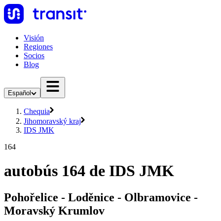
Visión
Regiones
Socios
Blog
Español
Chequia
Jihomoravský kraj
IDS JMK
164
autobús 164 de IDS JMK
Pohořelice - Loděnice - Olbramovice -
Moravský Krumlov