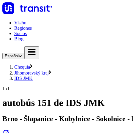
Visión
Regiones
Socios
Blog
Español
Chequia
Jihomoravský kraj
IDS JMK
151
autobús 151 de IDS JMK
Brno - Šlapanice - Kobylnice - Sokolnice -