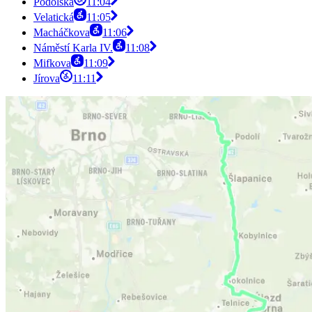
Podolská
11:04
Velatická
11:05
Macháčkova
11:06
Náměstí Karla IV.
11:08
Mifkova
11:09
Jírova
11:11