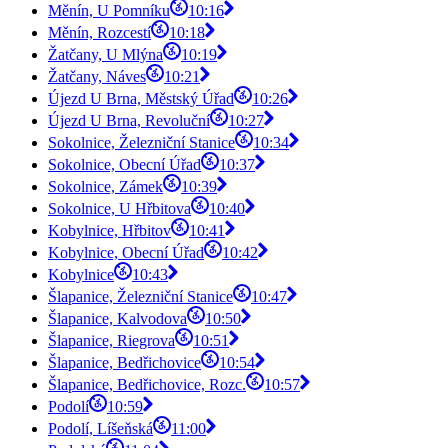
Měnín, U Pomníku
10:16
Měnín, Rozcestí
10:18
Žatčany, U Mlýna
10:19
Žatčany, Náves
10:21
Újezd U Brna, Městský Úřad
10:26
Újezd U Brna, Revoluční
10:27
Sokolnice, Železniční Stanice
10:34
Sokolnice, Obecní Úřad
10:37
Sokolnice, Zámek
10:39
Sokolnice, U Hřbitova
10:40
Kobylnice, Hřbitov
10:41
Kobylnice, Obecní Úřad
10:42
Kobylnice
10:43
Šlapanice, Železniční Stanice
10:47
Šlapanice, Kalvodova
10:50
Šlapanice, Riegrova
10:51
Šlapanice, Bedřichovice
10:54
Šlapanice, Bedřichovice, Rozc.
10:57
Podolí
10:59
Podolí, Líšeňská
11:00