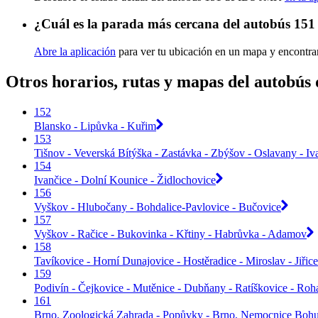
¿Cuál es la parada más cercana del autobús 15
Abre la aplicación
para ver tu ubicación en un mapa y encontra
Otros horarios, rutas y mapas del autobú
152
Blansko - Lipůvka - Kuřim
153
Tišnov - Veverská Bítýška - Zastávka - Zbýšov - Oslavany - Iv
154
Ivančice - Dolní Kounice - Židlochovice
156
Vyškov - Hlubočany - Bohdalice-Pavlovice - Bučovice
157
Vyškov - Račice - Bukovinka - Křtiny - Habrůvka - Adamov
158
Tavíkovice - Horní Dunajovice - Hostěradice - Miroslav - Jiř
159
Podivín - Čejkovice - Mutěnice - Dubňany - Ratíškovice - Roh
161
Brno, Zoologická Zahrada - Popůvky - Brno, Nemocnice Bohu