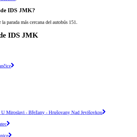
1 de IDS JMK?
r la parada más cercana del autobús 151.
s de IDS JMK
ančice
ice U Miroslavi - Břežany - Hrušovany Nad Jevišovkou
atec
nice