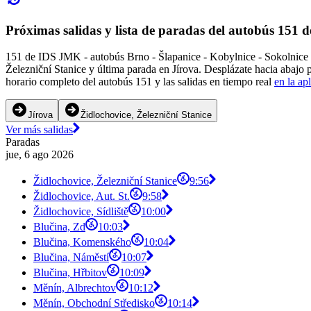
Próximas salidas y lista de paradas del autobús 151
151 de IDS JMK - autobús Brno - Šlapanice - Kobylnice - Sokolnice -
Železniční Stanice y última parada en Jírova. Desplázate hacia abajo 
horario completo del autobús 151 y las salidas en tiempo real
en la ap
Jírova
Židlochovice, Železniční Stanice
Ver más salidas
Paradas
jue, 6 ago 2026
Židlochovice, Železniční Stanice
9:56
Židlochovice, Aut. St.
9:58
Židlochovice, Sídliště
10:00
Blučina, Zd
10:03
Blučina, Komenského
10:04
Blučina, Náměstí
10:07
Blučina, Hřbitov
10:09
Měnín, Albrechtov
10:12
Měnín, Obchodní Středisko
10:14