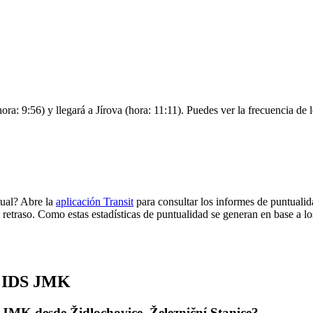
ra: 9:56) y llegará a Jírova (hora: 11:11). Puedes ver la frecuencia de l
ual? Abre la
aplicación Transit
para consultar los informes de puntualid
 retraso. Como estas estadísticas de puntualidad se generan en base a los
de IDS JMK
 JMK desde Židlochovice, Železniční Stanice?