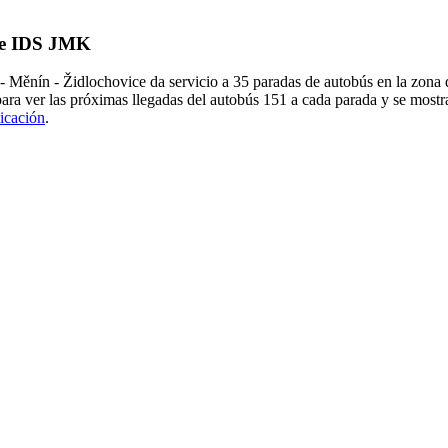
 de IDS JMK
 Měnín - Židlochovice da servicio a 35 paradas de autobús en la zona 
para ver las próximas llegadas del autobús 151 a cada parada y se most
licación
.