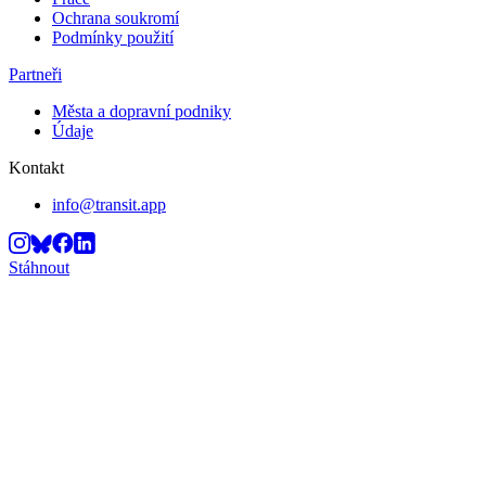
Ochrana soukromí
Podmínky použití
Partneři
Města a dopravní podniky
Údaje
Kontakt
info@transit.app
Stáhnout