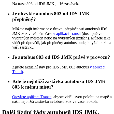
Na trase 803 od IDS JMK je 16 zastávek.
Je obvykle autobus 803 od IDS JMK
přeplněný?
Můžete najít informace o úrovni přeplněnosti autobusů IDS
JMK 803 v reálném čase
v aplikaci Transit
(dostupné ve
vybraných městech nebo na vybraných jízdách). Můžete také
vidět předpovědi, jak přeplněný autobus bude, když dorazí na
vaši zastávku.
Je autobus 803 od IDS JMK právě v provozu?
Zjistěte aktuální stav pro IDS JMK 803 autobus
v aplikaci
Transit
.
Kde je nejbližší zastávka autobusu IDS JMK
803 k mému místu?
Otevřete aplikaci Transit
, abyste viděli svou polohu na mapě a
našli nejbližší zastávku avtobusu 803 ve vašem okolí.
Další jízdní řády autobusů IDS JMK,