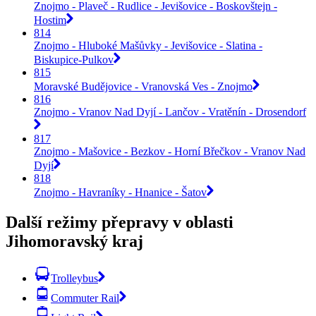
Znojmo - Plaveč - Rudlice - Jevišovice - Boskovštejn -
Hostim
814
Znojmo - Hluboké Mašůvky - Jevišovice - Slatina -
Biskupice-Pulkov
815
Moravské Budějovice - Vranovská Ves - Znojmo
816
Znojmo - Vranov Nad Dyjí - Lančov - Vratěnín - Drosendorf
817
Znojmo - Mašovice - Bezkov - Horní Břečkov - Vranov Nad
Dyjí
818
Znojmo - Havraníky - Hnanice - Šatov
Další režimy přepravy v oblasti
Jihomoravský kraj
Trolleybus
Commuter Rail