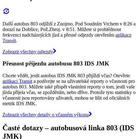
Další autobus 803 odjíždí z Znojmo, Pod Soudním Vrchem v 8:26 a
dorazí na Dobšice, Pož.Zbroj. v 8:51. Můžete si prohlédnout
frekvenci nadcházejících jízd a přesné odjezdy otevřením
aplikace
Transit
.
Zobrazit všechny odjezdy
Přesnost příjezdu autobusu 803 IDS JMK
Chcete vědět, jestli autobus IDS JMK 803 přijíždí včas? Otevřete
aplikaci Transit
a podívejte se na uživatelské reporty o včasnosti pro
autobus 803. Můžete také přispět vlastními reporty o tom, jestli vaše
jízda přijela včas, se zpožděním, nebo dříve. Protože tyto statistiky o
včasnosti jsou reportovány uživateli, mohou se lišit od oficiálních
metrik IDS JMK.
Zobrazit všechny detaily o včasném výkonu
Časté dotazy – autobusová linka 803 (IDS
JMK)