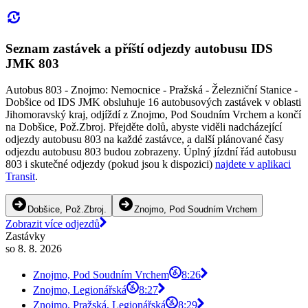
Seznam zastávek a příští odjezdy autobusu IDS
JMK 803
Autobus 803 - Znojmo: Nemocnice - Pražská - Železniční Stanice -
Dobšice od IDS JMK obsluhuje 16 autobusových zastávek v oblasti
Jihomoravský kraj, odjíždí z Znojmo, Pod Soudním Vrchem a končí
na Dobšice, Pož.Zbroj. Přejděte dolů, abyste viděli nadcházející
odjezdy autobusu 803 na každé zastávce, a další plánované časy
odjezdu autobusu 803 budou zobrazeny. Úplný jízdní řád autobusu
803 i skutečné odjezdy (pokud jsou k dispozici)
najdete v aplikaci
Transit
.
Dobšice, Pož.Zbroj.
Znojmo, Pod Soudním Vrchem
Zobrazit více odjezdů
Zastávky
so 8. 8. 2026
Znojmo, Pod Soudním Vrchem
8:26
Znojmo, Legionářská
8:27
Znojmo, Pražská, Legionářská
8:29