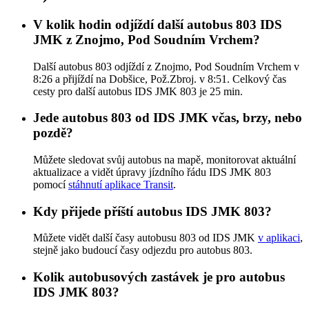
V kolik hodin odjíždí další autobus 803 IDS
JMK z Znojmo, Pod Soudním Vrchem?
Další autobus 803 odjíždí z Znojmo, Pod Soudním Vrchem v
8:26 a přijíždí na Dobšice, Pož.Zbroj. v 8:51. Celkový čas
cesty pro další autobus IDS JMK 803 je 25 min.
Jede autobus 803 od IDS JMK včas, brzy, nebo
pozdě?
Můžete sledovat svůj autobus na mapě, monitorovat aktuální
aktualizace a vidět úpravy jízdního řádu IDS JMK 803
pomocí
stáhnutí aplikace Transit
.
Kdy přijede příští autobus IDS JMK 803?
Můžete vidět další časy autobusu 803 od IDS JMK
v aplikaci
,
stejně jako budoucí časy odjezdu pro autobus 803.
Kolik autobusových zastávek je pro autobus
IDS JMK 803?