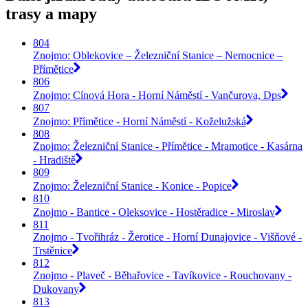
trasy a mapy
804
Znojmo: Oblekovice – Železniční Stanice – Nemocnice –
Přímětice
806
Znojmo: Cínová Hora - Horní Náměstí - Vančurova, Dps
807
Znojmo: Přímětice - Horní Náměstí - Koželužská
808
Znojmo: Železniční Stanice - Přímětice - Mramotice - Kasárna
- Hradiště
809
Znojmo: Železniční Stanice - Konice - Popice
810
Znojmo - Bantice - Oleksovice - Hostěradice - Miroslav
811
Znojmo - Tvořihráz - Žerotice - Horní Dunajovice - Višňové -
Trstěnice
812
Znojmo - Plaveč - Běhařovice - Tavíkovice - Rouchovany -
Dukovany
813