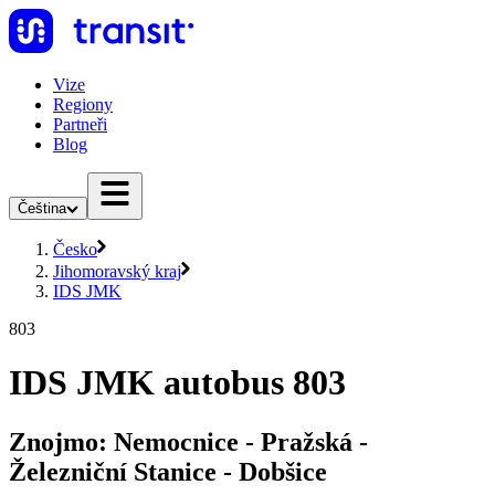
Vize
Regiony
Partneři
Blog
Čeština
Česko
Jihomoravský kraj
IDS JMK
803
IDS JMK autobus 803
Znojmo: Nemocnice - Pražská -
Železniční Stanice - Dobšice