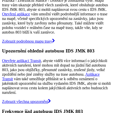
Pražská - Železniční Stanice - Dobšice je zobrazena výše. Mapa
trasy vám ukazuje přehled všech zastávek, které obsluhuje autobus
IDS JMK 803, abyste si mohli naplánovat svou cestu s IDS JMK.
Otevření aplikace
vám umožní vidět podrobnější informace o trase
na mapě, včetně specifických upozornění na zastávky, jako jsou
zastávky, které byly zavřeny nebo přesunuty. Také můžete vidět
polohu vozidel v reálném čase na mapě trasy, takže víte, kdy se
autobus 803 blíží k vaší zastávce.
Zobrazit podrobnou mapu trasy
Upozornění ohledně autobusu IDS JMK 803
Otevřete aplikaci Transit
, abyste viděli více informací o jakýchkoli
aktivních narušení, které mohou mít dopad na jízdní řád autobusu
803, jako jsou objížďky, přesunuté zastávky, zrušené jízdy, velké
zpoždění nebo jiné změny služby na trase autobusu.
Aplikace
Transit
vám také umožňuje přihlásit se k odběru oznámení o
jakémkoli upozornění na službu vydaném IDS JMK, abyste si mohli
naplánovat svou cestu kolem jakýchkoli aktivních nebo budoucích
narušení.
Zobrazit všechna upozornění
Frekvence jízd autobusu IDS JMK 803