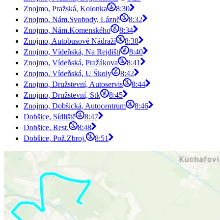
Znojmo, Pražská, Kolonka
8:30
Znojmo, Nám.Svobody, Lázně
8:32
Znojmo, Nám.Komenského
8:34
Znojmo, Autobusové Nádraží
8:38
Znojmo, Vídeňská, Na Rejdišti
8:40
Znojmo, Vídeňská, Pražákova
8:41
Znojmo, Vídeňská, U Školy
8:42
Znojmo, Družstevní, Autoservis
8:44
Znojmo, Družstevní, Stk
8:45
Znojmo, Dobšická, Autocentrum
8:46
Dobšice, Sídliště
8:47
Dobšice, Rest.
8:48
Dobšice, Pož.Zbroj.
8:51