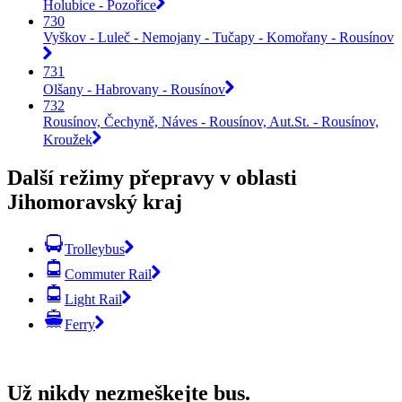
Holubice - Pozořice
730
Vyškov - Luleč - Nemojany - Tučapy - Komořany - Rousínov
731
Olšany - Habrovany - Rousínov
732
Rousínov, Čechyně, Náves - Rousínov, Aut.St. - Rousínov,
Kroužek
Další režimy přepravy v oblasti
Jihomoravský kraj
Trolleybus
Commuter Rail
Light Rail
Ferry
Už nikdy nezmeškejte bus.