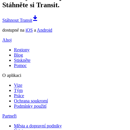
Stáhněte si Transit.
Stáhnout Transit
dostupné na
iOS
a
Android
Ahoj
Regiony
Blog
Stiskněte
Pomoc
O aplikaci
Vize
Tým
Práce
Ochrana soukromí
Podmínky použití
Partneři
Města a dopravní podniky