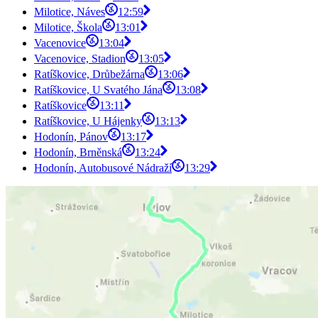
Milotice, Náves
12:59
Milotice, Škola
13:01
Vacenovice
13:04
Vacenovice, Stadion
13:05
Ratíškovice, Drůbežárna
13:06
Ratíškovice, U Svatého Jána
13:08
Ratíškovice
13:11
Ratíškovice, U Hájenky
13:13
Hodonín, Pánov
13:17
Hodonín, Brněnská
13:24
Hodonín, Autobusové Nádraží
13:29