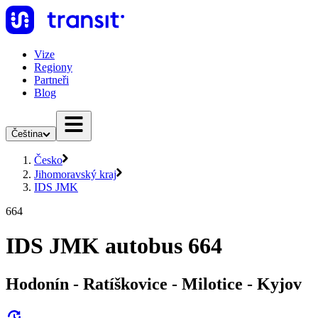
Vize
Regiony
Partneři
Blog
Čeština
Česko
Jihomoravský kraj
IDS JMK
664
IDS JMK autobus 664
Hodonín - Ratíškovice - Milotice - Kyjov