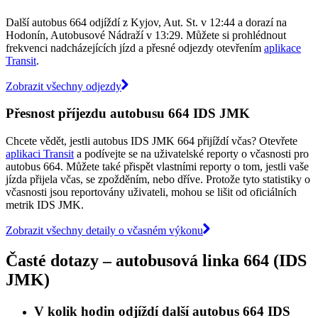
Další autobus 664 odjíždí z Kyjov, Aut. St. v 12:44 a dorazí na
Hodonín, Autobusové Nádraží v 13:29. Můžete si prohlédnout
frekvenci nadcházejících jízd a přesné odjezdy otevřením
aplikace
Transit
.
Zobrazit všechny odjezdy
Přesnost příjezdu autobusu 664 IDS JMK
Chcete vědět, jestli autobus IDS JMK 664 přijíždí včas? Otevřete
aplikaci Transit
a podívejte se na uživatelské reporty o včasnosti pro
autobus 664. Můžete také přispět vlastními reporty o tom, jestli vaše
jízda přijela včas, se zpožděním, nebo dříve. Protože tyto statistiky o
včasnosti jsou reportovány uživateli, mohou se lišit od oficiálních
metrik IDS JMK.
Zobrazit všechny detaily o včasném výkonu
Časté dotazy – autobusová linka 664 (IDS
JMK)
V kolik hodin odjíždí další autobus 664 IDS