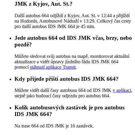
JMK z Kyjov, Aut. St.?
Další autobus 664 odjíždí z Kyjov, Aut. St. v 12:44 a přijíždí
na Hodonín, Autobusové Nádraží v 13:29. Celkový čas cesty
pro další autobus IDS JMK 664 je 45 min.
Jede autobus 664 od IDS JMK včas, brzy, nebo
pozdě?
Můžete sledovat svůj autobus na mapě, monitorovat aktuální
aktualizace a vidět úpravy jízdního řádu IDS JMK 664
pomocí
stáhnutí aplikace Transit
.
Kdy přijede příští autobus IDS JMK 664?
Můžete vidět další časy autobusu 664 od IDS JMK
v aplikaci
,
stejně jako budoucí časy odjezdu pro autobus 664.
Kolik autobusových zastávek je pro autobus
IDS JMK 664?
Na trase 664 od IDS JMK je 16 zastávek.