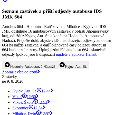
Seznam zastávek a příští odjezdy autobusu IDS
JMK 664
Autobus 664 - Hodonín - Ratíškovice - Milotice - Kyjov od IDS
JMK obsluhuje 16 autobusových zastávek v oblasti Jihomoravský
kraj, odjíždí z Kyjov, Aut. St. a končí na Hodonín, Autobusové
Nádraží. Přejděte dolů, abyste viděli nadcházející odjezdy autobusu
664 na každé zastávce, a další plánované časy odjezdu autobusu
664 budou zobrazeny. Úplný jízdní řád autobusu 664 i skutečné
odjezdy (pokud jsou k dispozici)
najdete v aplikaci Transit
.
Hodonín, Autobusové Nádraží
Kyjov, Aut. St.
Zobrazit více odjezdů
Zastávky
ne 9. 8. 2026
Kyjov, Aut. St.
12:44
Vlkoš
12:50
Vlkoš, Škola
12:52
Skoronice
12:54
Milotice, Dvůr
12:57