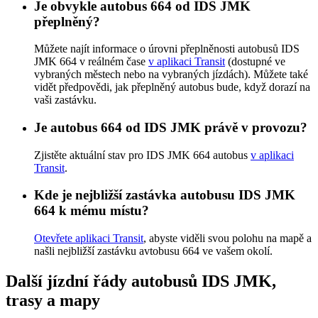
Je obvykle autobus 664 od IDS JMK
přeplněný?
Můžete najít informace o úrovni přeplněnosti autobusů IDS
JMK 664 v reálném čase
v aplikaci Transit
(dostupné ve
vybraných městech nebo na vybraných jízdách). Můžete také
vidět předpovědi, jak přeplněný autobus bude, když dorazí na
vaši zastávku.
Je autobus 664 od IDS JMK právě v provozu?
Zjistěte aktuální stav pro IDS JMK 664 autobus
v aplikaci
Transit
.
Kde je nejbližší zastávka autobusu IDS JMK
664 k mému místu?
Otevřete aplikaci Transit
, abyste viděli svou polohu na mapě a
našli nejbližší zastávku avtobusu 664 ve vašem okolí.
Další jízdní řády autobusů IDS JMK,
trasy a mapy