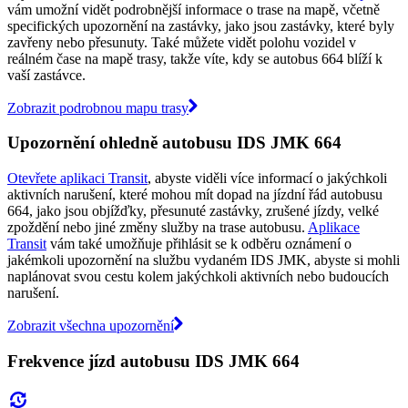
vám umožní vidět podrobnější informace o trase na mapě, včetně
specifických upozornění na zastávky, jako jsou zastávky, které byly
zavřeny nebo přesunuty. Také můžete vidět polohu vozidel v
reálném čase na mapě trasy, takže víte, kdy se autobus 664 blíží k
vaší zastávce.
Zobrazit podrobnou mapu trasy
Upozornění ohledně autobusu IDS JMK 664
Otevřete aplikaci Transit
, abyste viděli více informací o jakýchkoli
aktivních narušení, které mohou mít dopad na jízdní řád autobusu
664, jako jsou objížďky, přesunuté zastávky, zrušené jízdy, velké
zpoždění nebo jiné změny služby na trase autobusu.
Aplikace
Transit
vám také umožňuje přihlásit se k odběru oznámení o
jakémkoli upozornění na službu vydaném IDS JMK, abyste si mohli
naplánovat svou cestu kolem jakýchkoli aktivních nebo budoucích
narušení.
Zobrazit všechna upozornění
Frekvence jízd autobusu IDS JMK 664