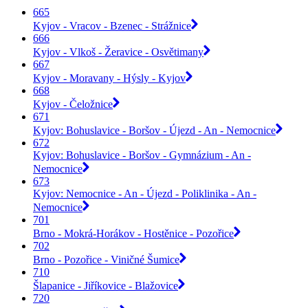
665
Kyjov - Vracov - Bzenec - Strážnice
666
Kyjov - Vlkoš - Žeravice - Osvětimany
667
Kyjov - Moravany - Hýsly - Kyjov
668
Kyjov - Čeložnice
671
Kyjov: Bohuslavice - Boršov - Újezd - An - Nemocnice
672
Kyjov: Bohuslavice - Boršov - Gymnázium - An -
Nemocnice
673
Kyjov: Nemocnice - An - Újezd - Poliklinika - An -
Nemocnice
701
Brno - Mokrá-Horákov - Hostěnice - Pozořice
702
Brno - Pozořice - Viničné Šumice
710
Šlapanice - Jiříkovice - Blažovice
720