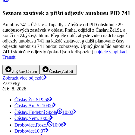
Seznam zastávek a příští odjezdy autobusu PID 741
Autobus 741 - Čáslav - Tupadly - Zbýšov od PID obsluhuje 29
autobusových zastávek v oblasti Praha, odjíždí z Čáslav,Žel.St. a
končí na Zbýšov,Chlum. Přejděte dolů, abyste viděli nadcházející
odjezdy autobusu 741 na každé zastávce, a další plánované časy
odjezdu autobusu 741 budou zobrazeny. Úplný jízdní řád autobusu
741 i skutečné odjezdy (pokud jsou k dispozici)
najdete v aplikaci
Transit
.
Zbýšov,Chlum
Čáslav,Aut.St.
Zobrazit více odjezdů
Zastávky
čt 6. 8. 2026
Čáslav,Žel.St.
9:58
Čáslav,Aut.St.
10:00
Čáslav,Hudební Škola
10:02
Čáslav,Nem.
10:03
Drobovice,Rozc.
10:06
Drobovice
10:07