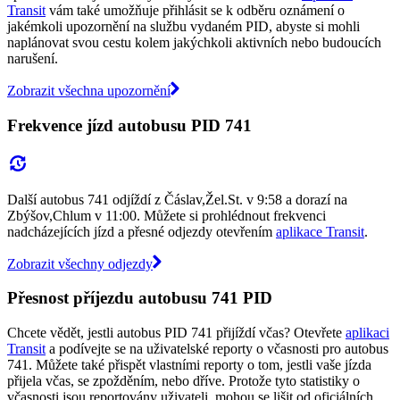
Transit
vám také umožňuje přihlásit se k odběru oznámení o
jakémkoli upozornění na službu vydaném PID, abyste si mohli
naplánovat svou cestu kolem jakýchkoli aktivních nebo budoucích
narušení.
Zobrazit všechna upozornění
Frekvence jízd autobusu PID 741
Další autobus 741 odjíždí z Čáslav,Žel.St. v 9:58 a dorazí na
Zbýšov,Chlum v 11:00. Můžete si prohlédnout frekvenci
nadcházejících jízd a přesné odjezdy otevřením
aplikace Transit
.
Zobrazit všechny odjezdy
Přesnost příjezdu autobusu 741 PID
Chcete vědět, jestli autobus PID 741 přijíždí včas? Otevřete
aplikaci
Transit
a podívejte se na uživatelské reporty o včasnosti pro autobus
741. Můžete také přispět vlastními reporty o tom, jestli vaše jízda
přijela včas, se zpožděním, nebo dříve. Protože tyto statistiky o
včasnosti jsou reportovány uživateli, mohou se lišit od oficiálních