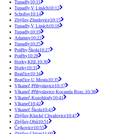
Tupadly
10:11
Tupadly,V Lipách
10:12
Schořov
10:14
Zbýšov,Zbudovice
10:15
Tupadly,V Lipách
10:18
Tupadly
10:19
Adamov
10:22
Tupadly
10:25
Potěhy,Škola
10:27
Potěhy
10:28
Horky,Křiž.
10:30
Horky
10:31
Bratčice
10:34
Bratčice,U Mostu
10:35
Vlkaneč,Přibyslavice
10:37
Vlkaneč,Přibyslavice,Kocanda Rozc.
10:38
Vlkaneč,Kozohlody
10:41
Vlkaneč
10:42
Vlkaneč,Škola
10:43
Zbýšov,Klucké Chvalovice
10:47
Zbýšov,Obú
10:51
Čejkovice
10:55
Zbýšov,Chlum
11:00