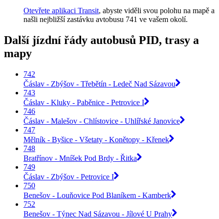
Otevřete aplikaci Transit
, abyste viděli svou polohu na mapě a
našli nejbližší zastávku avtobusu 741 ve vašem okolí.
Další jízdní řády autobusů PID, trasy a
mapy
742
Čáslav - Zbýšov - Třebětín - Ledeč Nad Sázavou
743
Čáslav - Kluky - Paběnice - Petrovice I
746
Čáslav - Malešov - Chlístovice - Uhlířské Janovice
747
Mělník - Byšice - Všetaty - Konětopy - Křenek
748
Bratřínov - Mníšek Pod Brdy - Řitka
749
Čáslav - Zbýšov - Petrovice I
750
Benešov - Louňovice Pod Blaníkem - Kamberk
752
Benešov - Týnec Nad Sázavou - Jílové U Prahy