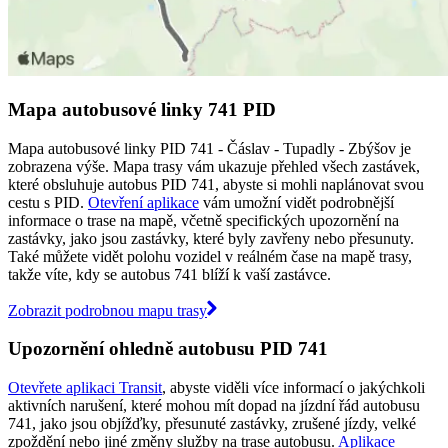
Mapa autobusové linky 741 PID
Mapa autobusové linky PID 741 - Čáslav - Tupadly - Zbýšov je
zobrazena výše. Mapa trasy vám ukazuje přehled všech zastávek,
které obsluhuje autobus PID 741, abyste si mohli naplánovat svou
cestu s PID.
Otevření aplikace
vám umožní vidět podrobnější
informace o trase na mapě, včetně specifických upozornění na
zastávky, jako jsou zastávky, které byly zavřeny nebo přesunuty.
Také můžete vidět polohu vozidel v reálném čase na mapě trasy,
takže víte, kdy se autobus 741 blíží k vaší zastávce.
Zobrazit podrobnou mapu trasy
Upozornění ohledně autobusu PID 741
Otevřete aplikaci Transit
, abyste viděli více informací o jakýchkoli
aktivních narušení, které mohou mít dopad na jízdní řád autobusu
741, jako jsou objížďky, přesunuté zastávky, zrušené jízdy, velké
zpoždění nebo jiné změny služby na trase autobusu.
Aplikace