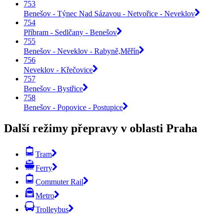
753
Benešov - Týnec Nad Sázavou - Netvořice - Neveklov
754
Příbram - Sedlčany - Benešov
755
Benešov - Neveklov - Rabyně,Měřín
756
Neveklov - Křečovice
757
Benešov - Bystřice
758
Benešov - Popovice - Postupice
Další režimy přepravy v oblasti Praha
Tram
Ferry
Commuter Rail
Metro
Trolleybus