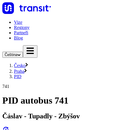
Vize
Regiony
Partneři
Blog
Čeština
Česko
Praha
PID
741
PID autobus 741
Čáslav - Tupadly - Zbýšov