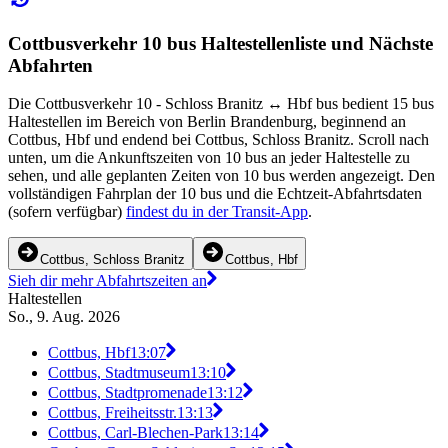
Cottbusverkehr 10 bus Haltestellenliste und Nächste
Abfahrten
Die Cottbusverkehr 10 - Schloss Branitz ↔︎ Hbf bus bedient 15 bus
Haltestellen im Bereich von Berlin Brandenburg, beginnend an
Cottbus, Hbf und endend bei Cottbus, Schloss Branitz. Scroll nach
unten, um die Ankunftszeiten von 10 bus an jeder Haltestelle zu
sehen, und alle geplanten Zeiten von 10 bus werden angezeigt. Den
vollständigen Fahrplan der 10 bus und die Echtzeit-Abfahrtsdaten
(sofern verfügbar)
findest du in der Transit-App
.
Cottbus, Schloss Branitz
Cottbus, Hbf
Sieh dir mehr Abfahrtszeiten an
Haltestellen
So., 9. Aug. 2026
Cottbus, Hbf
13:07
Cottbus, Stadtmuseum
13:10
Cottbus, Stadtpromenade
13:12
Cottbus, Freiheitsstr.
13:13
Cottbus, Carl-Blechen-Park
13:14