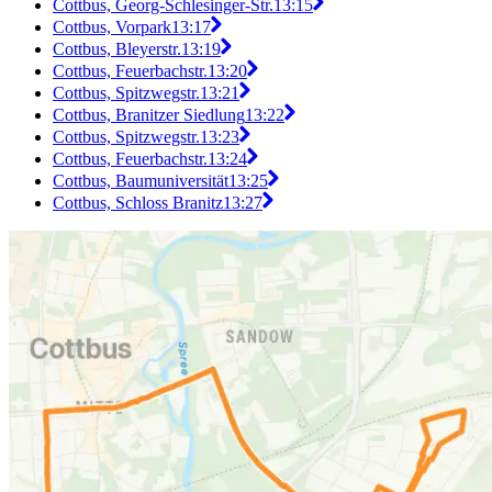
Cottbus, Georg-Schlesinger-Str.
13:15
Cottbus, Vorpark
13:17
Cottbus, Bleyerstr.
13:19
Cottbus, Feuerbachstr.
13:20
Cottbus, Spitzwegstr.
13:21
Cottbus, Branitzer Siedlung
13:22
Cottbus, Spitzwegstr.
13:23
Cottbus, Feuerbachstr.
13:24
Cottbus, Baumuniversität
13:25
Cottbus, Schloss Branitz
13:27