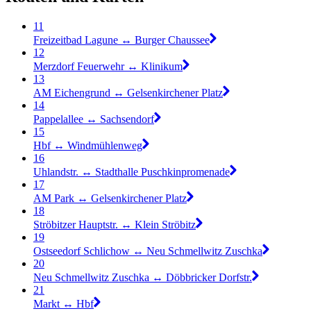
11
Freizeitbad Lagune ↔︎ Burger Chaussee
12
Merzdorf Feuerwehr ↔︎ Klinikum
13
AM Eichengrund ↔︎ Gelsenkirchener Platz
14
Pappelallee ↔︎ Sachsendorf
15
Hbf ↔︎ Windmühlenweg
16
Uhlandstr. ↔︎ Stadthalle Puschkinpromenade
17
AM Park ↔︎ Gelsenkirchener Platz
18
Ströbitzer Hauptstr. ↔︎ Klein Ströbitz
19
Ostseedorf Schlichow ↔︎ Neu Schmellwitz Zuschka
20
Neu Schmellwitz Zuschka ↔︎ Döbbricker Dorfstr.
21
Markt ↔︎ Hbf