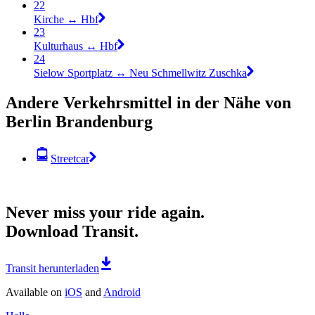
22
Kirche ↔︎ Hbf
23
Kulturhaus ↔︎ Hbf
24
Sielow Sportplatz ↔︎ Neu Schmellwitz Zuschka
Andere Verkehrsmittel in der Nähe von
Berlin Brandenburg
Streetcar
Never miss your ride again.
Download Transit.
Transit herunterladen
Available on
iOS
and
Android