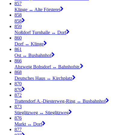
857
Klinge ↔︎ Alte Försterei
858
858
859
Noßdorf Turnhalle ↔︎ Dorf
860
Dorf ↔︎ Klinge
861
Ost ↔︎ Busbahnhof
866
Abzweig Bohsdorf ↔︎ Bahnhofstr.
868
Deutsches Haus ↔︎ Kirchplatz
870
870
872
Trattendorf A.-Diesterweg-Ring ↔︎ Busbahnhof
873
Stieglitzweg ↔︎ Stieglitzweg
876
Markt ↔︎ Dorf
877