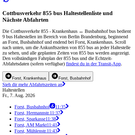
Cottbusverkehr 855 bus Haltestellenliste und
Nächste Abfahrten
Die Cottbusverkehr 855 - Krankenhaus ↔︎ Busbahnhof bus bedient
9 bus Haltestellen im Bereich von Berlin Brandenburg, beginnend
an Forst, Busbahnhof und endend bei Forst, Krankenhaus. Scroll
nach unten, um die Ankunftszeiten von 855 bus an jeder Haltestelle
zu sehen, und alle geplanten Zeiten von 855 bus werden angezeigt.
Den vollständigen Fahrplan der 855 bus und die Echtzeit-
Abfahrtsdaten (sofern verfügbar)
findest du in der Transit-App
.
Forst, Krankenhaus
Forst, Busbahnhof
Sieh dir mehr Abfahrtszeiten an
Haltestellen
Fr., 7. Aug. 2026
Forst, Busbahnhof
11:35
Forst, Hermannstr.
11:37
Forst, Sparkasse
11:38
Forst, AM Markt
11:41
Forst, Mühlenstr.
11:43