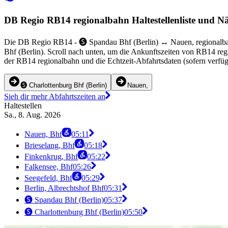
DB Regio RB14 regionalbahn Haltestellenliste und N
Die DB Regio RB14 - 🅢 Spandau Bhf (Berlin) ↔︎ Nauen, regionalbah
Bhf (Berlin). Scroll nach unten, um die Ankunftszeiten von RB14 reg
der RB14 regionalbahn und die Echtzeit-Abfahrtsdaten (sofern verfü
🅢 Charlottenburg Bhf (Berlin)
Nauen,
Sieh dir mehr Abfahrtszeiten an
Haltestellen
Sa., 8. Aug. 2026
Nauen, Bhf
05:11
Brieselang, Bhf
05:18
Finkenkrug, Bhf
05:22
Falkensee, Bhf
05:26
Seegefeld, Bhf
05:29
Berlin, Albrechtshof Bhf
05:31
🅢 Spandau Bhf (Berlin)
05:37
🅢 Charlottenburg Bhf (Berlin)
05:50