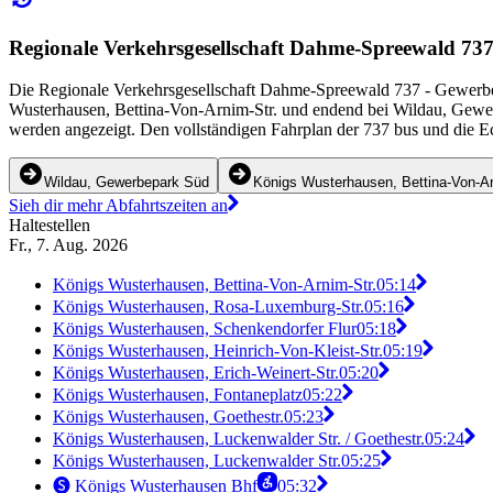
Regionale Verkehrsgesellschaft Dahme-Spreewald 737 
Die Regionale Verkehrsgesellschaft Dahme-Spreewald 737 - Gewerbep
Wusterhausen, Bettina-Von-Arnim-Str. und endend bei Wildau, Gewerbe
werden angezeigt. Den vollständigen Fahrplan der 737 bus und die Ec
Wildau, Gewerbepark Süd
Königs Wusterhausen, Bettina-Von-Ar
Sieh dir mehr Abfahrtszeiten an
Haltestellen
Fr., 7. Aug. 2026
Königs Wusterhausen, Bettina-Von-Arnim-Str.
05:14
Königs Wusterhausen, Rosa-Luxemburg-Str.
05:16
Königs Wusterhausen, Schenkendorfer Flur
05:18
Königs Wusterhausen, Heinrich-Von-Kleist-Str.
05:19
Königs Wusterhausen, Erich-Weinert-Str.
05:20
Königs Wusterhausen, Fontaneplatz
05:22
Königs Wusterhausen, Goethestr.
05:23
Königs Wusterhausen, Luckenwalder Str. / Goethestr.
05:24
Königs Wusterhausen, Luckenwalder Str.
05:25
🅢 Königs Wusterhausen Bhf
05:32