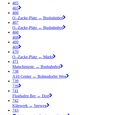
465
465
466
O.-Zacke-Platz ↔︎ Busbahnhof
467
O.-Zacke-Platz ↔︎ Busbahnhof
468
468
469
469
470
O.-Zacke-Platz ↔︎ Markt
471
Matschenzstr. ↔︎ Busbahnhof
738
A10 Center ↔︎ Bohnsdorfer Weg
739
739
741
Flughafen Ber ↔︎ Dorf
742
Klärwerk ↔︎ Seeweg
743