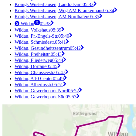
Königs Wusterhausen, Landratsamt
05:33
Königs Wusterhausen, Weg AM Krankenhaus
05:34
Königs Wusterhausen, AM Nordhafen
05:35
🅢 Wildau
05:38
Wildau, Volkshaus
05:39
Wildau, Fr.-Engels-Str.
05:40
Wildau, Schmiedestr.
05:41
Wildau, Gesundheitszentrum
05:42
Wildau, Freiheitstr.
05:43
Wildau, Fliederweg
05:44
Wildau, Dorfaue
05:45
Wildau, Chausseestr.
05:47
Wildau, A10 Center
05:49
Wildau, Albertusstr.
05:51
Wildau, Gewerbepark Nord
05:52
Wildau, Gewerbepark Süd
05:53