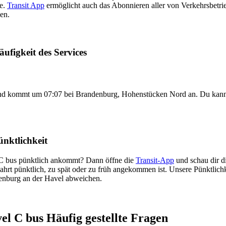
te.
Transit App
ermöglicht auch das Abonnieren aller von Verkehrsbetr
en.
figkeit des Services
 und kommt um 07:07 bei Brandenburg, Hohenstücken Nord an. Du kan
nktlichkeit
l C bus pünktlich ankommt? Dann öffne die
Transit-App
und schau dir di
Fahrt pünktlich, zu spät oder zu früh angekommen ist. Unsere Pünktlic
denburg an der Havel abweichen.
l C bus Häufig gestellte Fragen