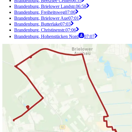
Brandenburg, Beetzsee Center
06:55
Brandenburg, Brielower Landstr.
06:58
Brandenburg, Freiheitsweg
07:00
Brandenburg, Brielower Aue
07:01
Brandenburg, Butterlake
07:03
Brandenburg, Christinenstr.
07:06
Brandenburg, Hohenstücken Nord
07:07