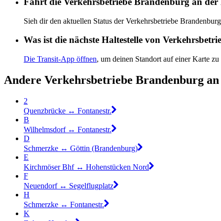
Fährt die Verkehrsbetriebe Brandenburg an der
Sieh dir den aktuellen Status der Verkehrsbetriebe Brandenbur
Was ist die nächste Haltestelle von Verkehrsbet
Die Transit-App öffnen
, um deinen Standort auf einer Karte zu
Andere Verkehrsbetriebe Brandenburg an 
2
Quenzbrücke ↔︎ Fontanestr.
B
Wilhelmsdorf ↔︎ Fontanestr.
D
Schmerzke ↔︎ Göttin (Brandenburg)
E
Kirchmöser Bhf ↔︎ Hohenstücken Nord
F
Neuendorf ↔︎ Segelflugplatz
H
Schmerzke ↔︎ Fontanestr.
K