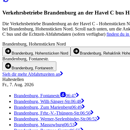
Verkehrsbetriebe Brandenburg an der Havel C bus Hal
Die Verkehrsbetriebe Brandenburg an der Havel C - Hohenstücken Nor
bei Brandenburg, Hohenstücken Nord. Scroll nach unten, um die Ankun
C bus und die Echtzeit-Abfahrtsdaten (sofern verfügbar)
findest du i
Brandenburg, Hohenstücken Nord
Brandenburg, Hohenstücken Nord
Brandenburg, Rehaklinik Hoh
Brandenburg, Fontanestr.
Brandenburg, Fontanestr.
Sieh dir mehr Abfahrtszeiten an
Haltestellen
Fr., 7. Aug. 2026
Brandenburg, Fontanestr.
06:47
Brandenburg, Willi-Sänger-Str.
06:48
Brandenburg, Zum Marienberg
06:49
Brandenburg, Frhr.-V.-Thüngen-Str.
06:50
Brandenburg, Werner-Seelenbinder-Str.
06:52
Brandenburg, Massowburg
06:53