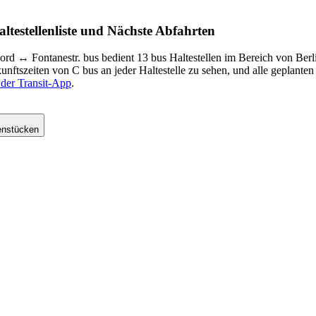
testellenliste und Nächste Abfahrten
d ↔︎ Fontanestr. bus bedient 13 bus Haltestellen im Bereich von Ber
ftszeiten von C bus an jeder Haltestelle zu sehen, und alle geplante
n der Transit-App
.
enstücken