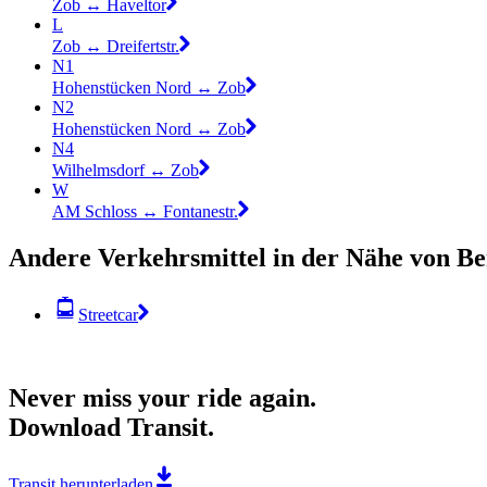
Zob ↔︎ Haveltor
L
Zob ↔︎ Dreifertstr.
N1
Hohenstücken Nord ↔︎ Zob
N2
Hohenstücken Nord ↔︎ Zob
N4
Wilhelmsdorf ↔︎ Zob
W
AM Schloss ↔︎ Fontanestr.
Andere Verkehrsmittel in der Nähe von B
Streetcar
Never miss your ride again.
Download Transit.
Transit herunterladen