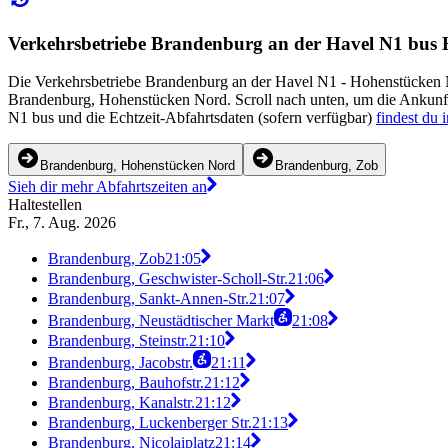
Verkehrsbetriebe Brandenburg an der Havel N1 bus Ha
Die Verkehrsbetriebe Brandenburg an der Havel N1 - Hohenstücken 
Brandenburg, Hohenstücken Nord. Scroll nach unten, um die Ankunfts
N1 bus und die Echtzeit-Abfahrtsdaten (sofern verfügbar)
findest du 
Brandenburg, Hohenstücken Nord
Brandenburg, Zob
Sieh dir mehr Abfahrtszeiten an
Haltestellen
Fr., 7. Aug. 2026
Brandenburg, Zob
21:05
Brandenburg, Geschwister-Scholl-Str.
21:06
Brandenburg, Sankt-Annen-Str.
21:07
Brandenburg, Neustädtischer Markt
21:08
Brandenburg, Steinstr.
21:10
Brandenburg, Jacobstr.
21:11
Brandenburg, Bauhofstr.
21:12
Brandenburg, Kanalstr.
21:12
Brandenburg, Luckenberger Str.
21:13
Brandenburg, Nicolaiplatz
21:14