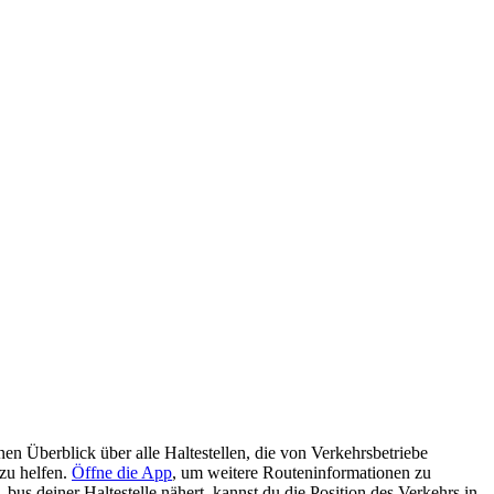
n Überblick über alle Haltestellen, die von Verkehrsbetriebe
zu helfen.
Öffne die App
, um weitere Routeninformationen zu
us deiner Haltestelle nähert, kannst du die Position des Verkehrs in