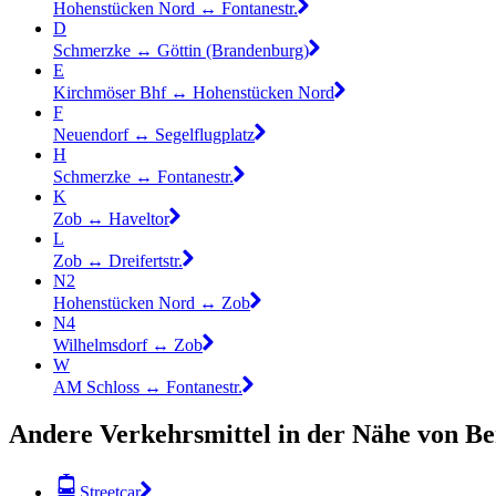
Hohenstücken Nord ↔︎ Fontanestr.
D
Schmerzke ↔︎ Göttin (Brandenburg)
E
Kirchmöser Bhf ↔︎ Hohenstücken Nord
F
Neuendorf ↔︎ Segelflugplatz
H
Schmerzke ↔︎ Fontanestr.
K
Zob ↔︎ Haveltor
L
Zob ↔︎ Dreifertstr.
N2
Hohenstücken Nord ↔︎ Zob
N4
Wilhelmsdorf ↔︎ Zob
W
AM Schloss ↔︎ Fontanestr.
Andere Verkehrsmittel in der Nähe von B
Streetcar