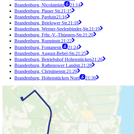
Brandenburg, Nicolaiplatz
21:14
Brandenburg, Plauer Str.
21:15
Brandenburg, Parduin
21:16
Brandenburg, Brielower Str.
21:18
Brandenburg, Werner-Seelenbinder-Str.
21:19
Brandenburg, Frhr.-V.-Thüngen-Str.
21:20
Brandenburg, Ruppinstr.
21:22
Brandenburg, Fontanestr.
21:24
Brandenburg, August-Bebel-Str.
21:25
Brandenburg, Betriebshof Hohenstücken
21:26
Brandenburg, Rathenower Landstr.
21:28
Brandenburg, Christinenstr.
21:29
Brandenburg, Hohenstücken Nord
21:30