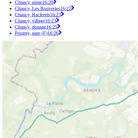
Chancy, usine
16:20
Chancy, Les Bouveries
16:22
Chancy, Raclerets
16:23
Chancy, village
16:23
Chancy, douane
16:25
Pougny, gare (F)
16:26