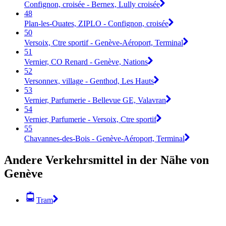
Confignon, croisée - Bernex, Lully croisée
48
Plan-les-Ouates, ZIPLO - Confignon, croisée
50
Versoix, Ctre sportif - Genève-Aéroport, Terminal
51
Vernier, CO Renard - Genève, Nations
52
Versonnex, village - Genthod, Les Hauts
53
Vernier, Parfumerie - Bellevue GE, Valavran
54
Vernier, Parfumerie - Versoix, Ctre sportif
55
Chavannes-des-Bois - Genève-Aéroport, Terminal
Andere Verkehrsmittel in der Nähe von
Genève
Tram