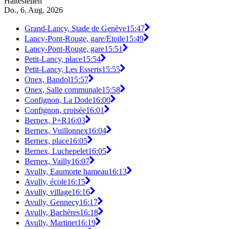
Haltestellen
Do., 6. Aug. 2026
Grand-Lancy, Stade de Genève
15:47
Lancy-Pont-Rouge, gare/Etoile
15:49
Lancy-Pont-Rouge, gare
15:51
Petit-Lancy, place
15:54
Petit-Lancy, Les Esserts
15:55
Onex, Bandol
15:57
Onex, Salle communale
15:58
Confignon, La Dode
16:00
Confignon, croisée
16:01
Bernex, P+R
16:03
Bernex, Vuillonnex
16:04
Bernex, place
16:05
Bernex, Luchepelet
16:05
Bernex, Vailly
16:07
Avully, Eaumorte hameau
16:13
Avully, école
16:15
Avully, village
16:16
Avully, Gennecy
16:17
Avully, Bachères
16:18
Avully, Martinet
16:19