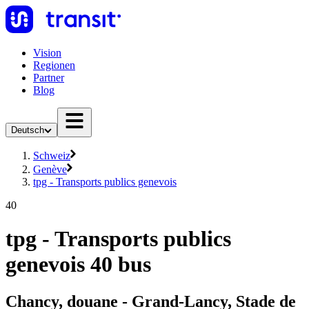
Vision
Regionen
Partner
Blog
Deutsch
Schweiz
Genève
tpg - Transports publics genevois
40
tpg - Transports publics
genevois 40 bus
Chancy, douane - Grand-Lancy, Stade de