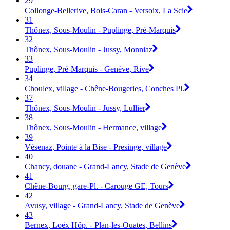
29
Collonge-Bellerive, Bois-Caran - Versoix, La Scie
31
Thônex, Sous-Moulin - Puplinge, Pré-Marquis
32
Thônex, Sous-Moulin - Jussy, Monniaz
33
Puplinge, Pré-Marquis - Genève, Rive
34
Choulex, village - Chêne-Bougeries, Conches Pl.
37
Thônex, Sous-Moulin - Jussy, Lullier
38
Thônex, Sous-Moulin - Hermance, village
39
Vésenaz, Pointe à la Bise - Presinge, village
40
Chancy, douane - Grand-Lancy, Stade de Genève
41
Chêne-Bourg, gare-Pl. - Carouge GE, Tours
42
Avusy, village - Grand-Lancy, Stade de Genève
43
Bernex, Loëx Hôp. - Plan-les-Ouates, Bellins