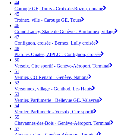
44
Carouge GE, Tours - Croix-de-Rozon, douane
45
Troinex, ville - Carouge GE, Tours
46
Grand-Lancy, Stade de Genève - Bardonnex, village
47
Confignon, croisée - Bernex, Lully croisée
48
Plan-les-Ouates, ZIPLO - Confignon, croisée
50
Versoix, Ctre sportif - Genève-Aéroport, Terminal
51
Vernier, CO Renard - Genève, Nations
52
Versonnex, village - Genthod, Les Hauts
53
Vernier, Parfumerie - Bellevue GE, Valavran
54
Vernier, Parfumerie - Versoix, Ctre sportif
55
Chavannes-des-Bois - Genève-Aéroport, Terminal
57
Zimeysa, gare - Genève-Aéroport, Terminal