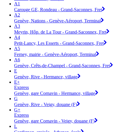
A1
Carouge GE, Rondeau - Grand-Saconnex, Fret
A2
Genève, Nations - Genève-Aéroport, Terminal
A3
Meyrin, Hôp. de La Tour - Grand-Saconnex, Fret
A4
Petit-Lancy, Les Esserts - Grand-Saconnex, Fret
A5
Ferney, mairie - Genève-Aéroport, Terminal
A6
Genève, Crêts-de-Champel - Grand-Saconnex, Fret
E
Genève, Rive - Hermance, village
E+
Express
Genève, gare Cornavin - Hermance, village
G
Genève, Rive - Veigy, douane (F)
G+
Express
Genève, gare Cornavin - Veigy, douane (F)
L