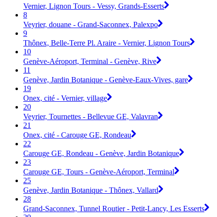
Vernier, Lignon Tours - Vessy, Grands-Esserts
8
Veyrier, douane - Grand-Saconnex, Palexpo
9
Thônex, Belle-Terre Pl. Araire - Vernier, Lignon Tours
10
Genève-Aéroport, Terminal - Genève, Rive
11
Genève, Jardin Botanique - Genève-Eaux-Vives, gare
19
Onex, cité - Vernier, village
20
Veyrier, Tournettes - Bellevue GE, Valavran
21
Onex, cité - Carouge GE, Rondeau
22
Carouge GE, Rondeau - Genève, Jardin Botanique
23
Carouge GE, Tours - Genève-Aéroport, Terminal
25
Genève, Jardin Botanique - Thônex, Vallard
28
Grand-Saconnex, Tunnel Routier - Petit-Lancy, Les Esserts