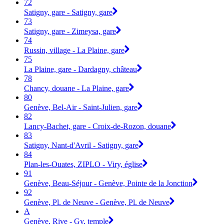
72
Satigny, gare - Satigny, gare
73
Satigny, gare - Zimeysa, gare
74
Russin, village - La Plaine, gare
75
La Plaine, gare - Dardagny, château
78
Chancy, douane - La Plaine, gare
80
Genève, Bel-Air - Saint-Julien, gare
82
Lancy-Bachet, gare - Croix-de-Rozon, douane
83
Satigny, Nant-d'Avril - Satigny, gare
84
Plan-les-Ouates, ZIPLO - Viry, église
91
Genève, Beau-Séjour - Genève, Pointe de la Jonction
92
Genève, Pl. de Neuve - Genève, Pl. de Neuve
A
Genève, Rive - Gy, temple