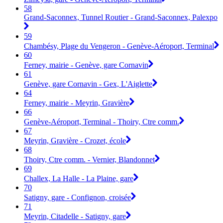
58
Grand-Saconnex, Tunnel Routier - Grand-Saconnex, Palexpo
59
Chambésy, Plage du Vengeron - Genève-Aéroport, Terminal
60
Ferney, mairie - Genève, gare Cornavin
61
Genève, gare Cornavin - Gex, L'Aiglette
64
Ferney, mairie - Meyrin, Gravière
66
Genève-Aéroport, Terminal - Thoiry, Ctre comm.
67
Meyrin, Gravière - Crozet, école
68
Thoiry, Ctre comm. - Vernier, Blandonnet
69
Challex, La Halle - La Plaine, gare
70
Satigny, gare - Confignon, croisée
71
Meyrin, Citadelle - Satigny, gare