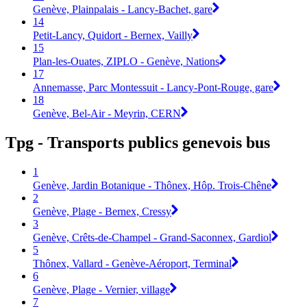
Genève, Plainpalais - Lancy-Bachet, gare
14
Petit-Lancy, Quidort - Bernex, Vailly
15
Plan-les-Ouates, ZIPLO - Genève, Nations
17
Annemasse, Parc Montessuit - Lancy-Pont-Rouge, gare
18
Genève, Bel-Air - Meyrin, CERN
Tpg - Transports publics genevois bus
1
Genève, Jardin Botanique - Thônex, Hôp. Trois-Chêne
2
Genève, Plage - Bernex, Cressy
3
Genève, Crêts-de-Champel - Grand-Saconnex, Gardiol
5
Thônex, Vallard - Genève-Aéroport, Terminal
6
Genève, Plage - Vernier, village
7