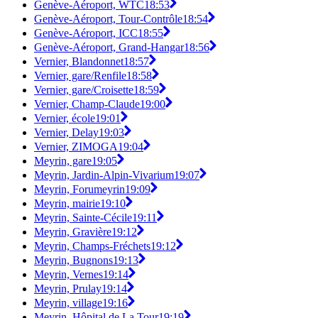
Genève-Aéroport, WTC
18:53
Genève-Aéroport, Tour-Contrôle
18:54
Genève-Aéroport, ICC
18:55
Genève-Aéroport, Grand-Hangar
18:56
Vernier, Blandonnet
18:57
Vernier, gare/Renfile
18:58
Vernier, gare/Croisette
18:59
Vernier, Champ-Claude
19:00
Vernier, école
19:01
Vernier, Delay
19:03
Vernier, ZIMOGA
19:04
Meyrin, gare
19:05
Meyrin, Jardin-Alpin-Vivarium
19:07
Meyrin, Forumeyrin
19:09
Meyrin, mairie
19:10
Meyrin, Sainte-Cécile
19:11
Meyrin, Gravière
19:12
Meyrin, Champs-Fréchets
19:12
Meyrin, Bugnons
19:13
Meyrin, Vernes
19:14
Meyrin, Prulay
19:14
Meyrin, village
19:16
Meyrin, Hôpital de La Tour
19:19