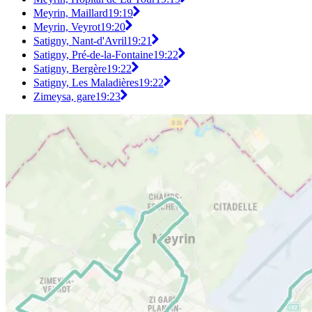
Meyrin, Maillard
19:19
Meyrin, Veyrot
19:20
Satigny, Nant-d'Avril
19:21
Satigny, Pré-de-la-Fontaine
19:22
Satigny, Bergère
19:22
Satigny, Les Maladières
19:22
Zimeysa, gare
19:23