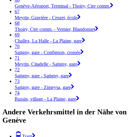
Genève-Aéroport, Terminal - Thoiry, Ctre comm.
67
Meyrin, Gravière - Crozet, école
68
Thoiry, Ctre comm. - Vernier, Blandonnet
69
Challex, La Halle - La Plaine, gare
70
Satigny, gare - Confignon, croisée
71
Meyrin, Citadelle - Satigny, gare
72
Satigny, gare - Satigny, gare
73
Satigny, gare - Zimeysa, gare
74
Russin, village - La Plaine, gare
Andere Verkehrsmittel in der Nähe von
Genève
Tram