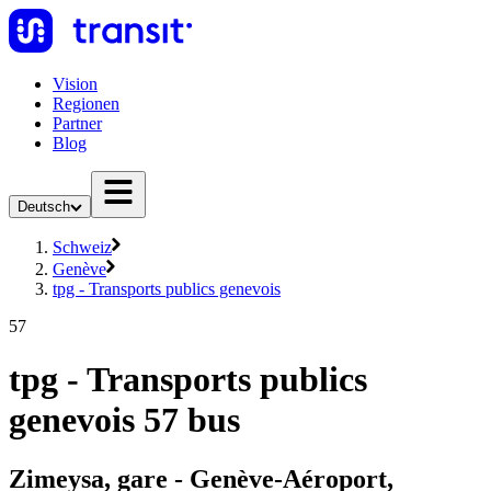
Vision
Regionen
Partner
Blog
Deutsch
Schweiz
Genève
tpg - Transports publics genevois
57
tpg - Transports publics
genevois 57 bus
Zimeysa, gare - Genève-Aéroport,