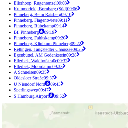
Ellerhoop, Rugenranzel
09:03
Kummerfeld, Bornbarg (Süd)
09:06
Pinneberg, Beim Ratsberg
09:10
Pinneberg, Flagentwiete
09:11
Pinneberg, Rübekamp
09:14
Bf. Pinneberg
09:19
Pinneberg, Fahltskamp
09:20
Pinneberg, Klinikum Pinneberg
09:22
Rellingen, Tangstedter Chaussee
09:25
Egenbüttel, AM Gedenkstein
09:28
Ellerbek, Waldhofstraße
09:32
Ellerbek, Moordamm
09:33
A Schnelsen
09:35
Oldesloer Straße
09:37
U Niendorf Nord
09:43
Sperlingsweg
09:47
S Hamburg Airport
09:52