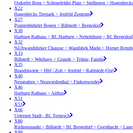
Osdorfer Born > Schenefelder Platz > Stellingen > Hagenbecks
X22
Hagenbecks Tierpark > Jenfeld Zentrum
X27
Poppenbütteler Bogen > Billstedt > Bergedorf
X30
Harburg Rathaus > Bf. Harburg > Nettelnburg > Bf. Bergedorf
X32
%Ubwandsbeker Chausse > Wandsbek Markt > Horner Rennba
X33
Billstedt > Witzhave > Grande > Trittau, Famila
X35
Brandstwiete > Hbf / Zob > Jenfeld > Rahlstedt (Ost)
X40
Neugraben > Neuwiedenthal > Finkenwerder
X46
Harburg Rathaus > Airbus
X51
X51
X66
Uetersen Stadt - Bf. Tornesch
X80
Rödingsmarkt > Billstedt > Bf. Bergedorf > Geesthacht > Lau
X99