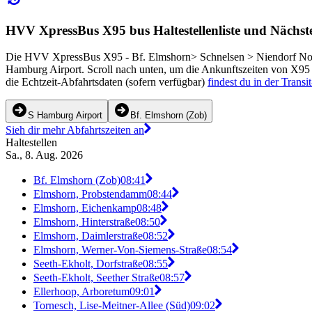
HVV XpressBus X95 bus Haltestellenliste und Nächst
Die HVV XpressBus X95 - Bf. Elmshorn> Schnelsen > Niendorf Nord
Hamburg Airport. Scroll nach unten, um die Ankunftszeiten von X95 
die Echtzeit-Abfahrtsdaten (sofern verfügbar)
findest du in der Trans
S Hamburg Airport
Bf. Elmshorn (Zob)
Sieh dir mehr Abfahrtszeiten an
Haltestellen
Sa., 8. Aug. 2026
Bf. Elmshorn (Zob)
08:41
Elmshorn, Probstendamm
08:44
Elmshorn, Eichenkamp
08:48
Elmshorn, Hinterstraße
08:50
Elmshorn, Daimlerstraße
08:52
Elmshorn, Werner-Von-Siemens-Straße
08:54
Seeth-Ekholt, Dorfstraße
08:55
Seeth-Ekholt, Seether Straße
08:57
Ellerhoop, Arboretum
09:01
Tornesch, Lise-Meitner-Allee (Süd)
09:02