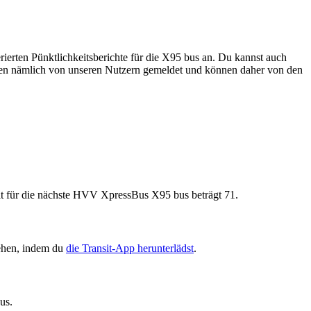
ierten Pünktlichkeitsberichte für die X95 bus an. Du kannst auch
erden nämlich von unseren Nutzern gemeldet und können daher von den
t für die nächste HVV XpressBus X95 bus beträgt 71.
ehen, indem du
die Transit-App herunterlädst
.
us.