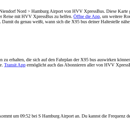
 Niendorf Nord > Hamburg Airport von HVV XpressBus. Diese Karte gib
er Reise mit HVV XpressBus zu helfen.
Öffne die App
, um weitere Ro
. Damit du genau weißt, wann sich die X95 bus deiner Haltestelle nähert
n zu erhalten, die sich auf den Fahrplan der X95 bus auswirken können,
te.
Transit App
ermöglicht auch das Abonnieren aller von HVV XpressB
 kommt um 09:52 bei S Hamburg Airport an. Du kannst die Frequenz d