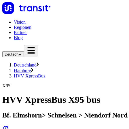
Vision
Regionen
Partner
Blog
Deutsch
Deutschland
Hamburg
HVV XpressBus
X95
HVV XpressBus X95 bus
Bf. Elmshorn> Schnelsen > Niendorf Nor