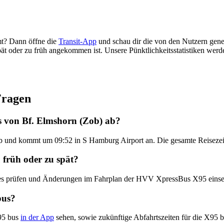
t? Dann öffne die
Transit-App
und schau dir die von den Nutzern gener
 spät oder zu früh angekommen ist. Unsere Pünktlichkeitsstatistiken w
Fragen
 von Bf. Elmshorn (Zob) ab?
b und kommt um 09:52 in S Hamburg Airport an. Die gesamte Reisezei
 früh oder zu spät?
dates prüfen und Änderungen im Fahrplan der HVV XpressBus X95 eins
bus?
95 bus
in der App
sehen, sowie zukünftige Abfahrtszeiten für die X95 b