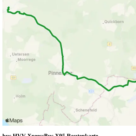
bus HVV XpressBus X95 Routenkarte