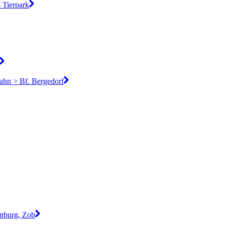
 Tierpark
hn > Bf. Bergedorf
enburg, Zob