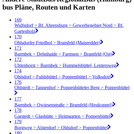
bus Pläne, Routen und Karten
169
Wulfsdorf > Bf. Ahrensburg > Gewerbegebiet Nord > Bf.
Gartenholz
170
Ohlsdorfer Friedhof > Bramfeld (Maisredder)
171
Barmbek > Dehnhaide > Farmsen > Bramfeld (Ost)
172
Uhlenhorst > Barmbek > Hummelsbüttel, Lentersweg
174
Ohlsdorf > Fuhlsbüttel > Poppenbüttel > Volksdorf
176
Ohlstedt > Tannenhof > Poppenbütteler Berg > Poppenbüttel
177
Barmbek > Owiesenstraße > Bramfeld (Heukoppel)
178
Garstedt > Glashütte > Heimgarten > Poppenbüttel
179
Borgweg > Alsterdorf > Ohlsdorf > Poppenbüttel
180