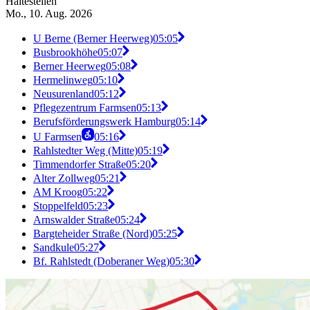
Haltestellen
Mo., 10. Aug. 2026
U Berne (Berner Heerweg)
05:05
Busbrookhöhe
05:07
Berner Heerweg
05:08
Hermelinweg
05:10
Neusurenland
05:12
Pflegezentrum Farmsen
05:13
Berufsförderungswerk Hamburg
05:14
U Farmsen
05:16
Rahlstedter Weg (Mitte)
05:19
Timmendorfer Straße
05:20
Alter Zollweg
05:21
AM Kroog
05:22
Stoppelfeld
05:23
Arnswalder Straße
05:24
Bargteheider Straße (Nord)
05:25
Sandkule
05:27
Bf. Rahlstedt (Doberaner Weg)
05:30