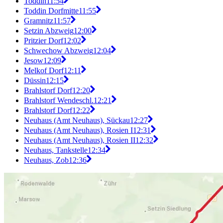
Toddin
11:54
Toddin Dorfmitte
11:55
Gramnitz
11:57
Setzin Abzweig
12:00
Pritzier Dorf
12:02
Schwechow Abzweig
12:04
Jesow
12:09
Melkof Dorf
12:11
Düssin
12:15
Brahlstorf Dorf
12:20
Brahlstorf Wendeschl.
12:21
Brahlstorf Dorf
12:22
Neuhaus (Amt Neuhaus), Sückau
12:27
Neuhaus (Amt Neuhaus), Rosien I
12:31
Neuhaus (Amt Neuhaus), Rosien II
12:32
Neuhaus, Tankstelle
12:34
Neuhaus, Zob
12:36