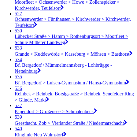
Moorfleet > Ochsenwerder > Howe > Zollenspieker >
Kirchwerder, Teufelsort
527
Ochsenwerder > Fünfhausen > Kirchwerder > Kirchwerder,
Teufelsort
530
Lübecker Straße > Hamm > Rothenburgsort > Moorfleet >
Schule Mittlerer Landweg
533
Grande > Kuddewörde > Kasseburg > Möhsen > Basthorst
534
Bf. Bergedorf / Mümmelmannsberg - Lohbrügge -
Nettelnburg
535
Bf. Bergedorf > Luisen-Gymnasium / Hansa-Gymnasium
536
Reinbek > Reinbek, Borsigstraße > Reinbek, Senefelder Ring
> Glinde, Markt
537
Papendorf > Großensee > Schmalenbeck
539
Geesthacht, Zob > Vierlander Straße / Niedermarschacht
540
Ringlinie Neu Wulmstorf