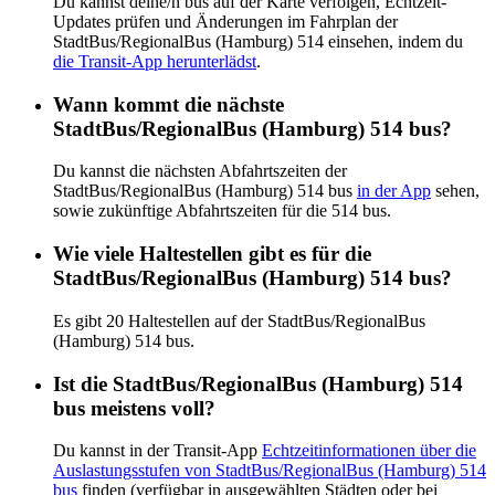
Du kannst deine/n bus auf der Karte verfolgen, Echtzeit-
Updates prüfen und Änderungen im Fahrplan der
StadtBus/RegionalBus (Hamburg) 514 einsehen, indem du
die Transit-App herunterlädst
.
Wann kommt die nächste
StadtBus/RegionalBus (Hamburg) 514 bus?
Du kannst die nächsten Abfahrtszeiten der
StadtBus/RegionalBus (Hamburg) 514 bus
in der App
sehen,
sowie zukünftige Abfahrtszeiten für die 514 bus.
Wie viele Haltestellen gibt es für die
StadtBus/RegionalBus (Hamburg) 514 bus?
Es gibt 20 Haltestellen auf der StadtBus/RegionalBus
(Hamburg) 514 bus.
Ist die StadtBus/RegionalBus (Hamburg) 514
bus meistens voll?
Du kannst in der Transit-App
Echtzeitinformationen über die
Auslastungsstufen von StadtBus/RegionalBus (Hamburg) 514
bus
finden (verfügbar in ausgewählten Städten oder bei