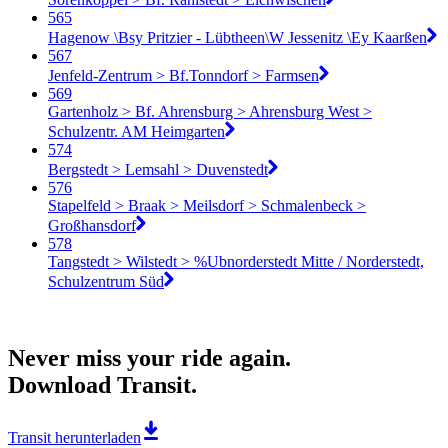
565
Hagenow \Bsy Pritzier - Lübtheen\W Jessenitz \Ey Kaarßen
567
Jenfeld-Zentrum > Bf.Tonndorf > Farmsen
569
Gartenholz > Bf. Ahrensburg > Ahrensburg West >
Schulzentr. AM Heimgarten
574
Bergstedt > Lemsahl > Duvenstedt
576
Stapelfeld > Braak > Meilsdorf > Schmalenbeck >
Großhansdorf
578
Tangstedt > Wilstedt > %Ubnorderstedt Mitte / Norderstedt,
Schulzentrum Süd
Never miss your ride again.
Download Transit.
Transit herunterladen