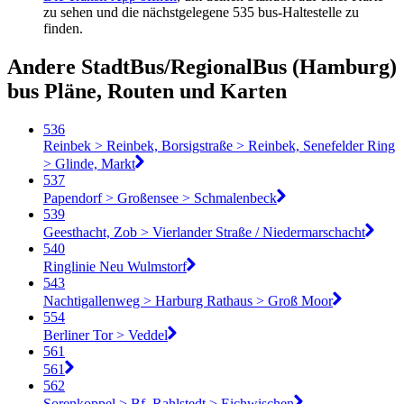
zu sehen und die nächstgelegene 535 bus-Haltestelle zu
finden.
Andere StadtBus/RegionalBus (Hamburg)
bus Pläne, Routen und Karten
536
Reinbek > Reinbek, Borsigstraße > Reinbek, Senefelder Ring
> Glinde, Markt
537
Papendorf > Großensee > Schmalenbeck
539
Geesthacht, Zob > Vierlander Straße / Niedermarschacht
540
Ringlinie Neu Wulmstorf
543
Nachtigallenweg > Harburg Rathaus > Groß Moor
554
Berliner Tor > Veddel
561
561
562
Sorenkoppel > Bf. Rahlstedt > Eichwischen