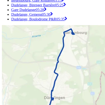
Bettembourg, Gare Routière
05:15
Dudelange, Birenger Barrière
05:25
Gare Dudelange
05:28
Dudelange, Gemeng
05:30
Dudelange, Boulodrome P&R
05:35